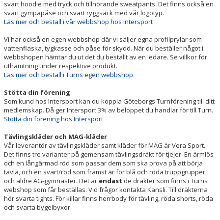
svart hoodie med tryck och tillhörande sweatpants. Det finns också en
svart gympapåse och svart ryggsäck med vår logotyp.
Läs mer och beställ i vår webbshop hos Intersport
Vi har också en egen webbshop där vi säljer egna profilprylar som
vattenflaska, tygkasse och påse för skydd. När du beställer något i
webbshopen hämtar du ut det du beställt av en ledare. Se villkor för
uthämtning under respektive produkt.
Läs mer och beställ i Turns egen webbshop
Stötta din förening
Som kund hos Intersport kan du koppla Göteborgs Turnförening till ditt
medlemskap. Då ger Intersport 3% av beloppet du handlar för till Turn.
Stötta din förening hos Intersport
Tävlingskläder och MAG-kläder
Vår leverantör av tävlingskläder samt kläder för MAG är Vera Sport.
Det finns tre varianter på gemensam tävlingsdräkt för tjejer. En ärmlös
och en långärmad röd som passar dem som ska prova på att börja
tävla, och en svart/röd som främst är för blå och röda truppgrupper
och äldre AG-gymnaster. Det är
endast
de dräkter som finns i Turns
webshop som får beställas. Vid frågor kontakta Kansli. Till dräkterna
hör svarta tights. För killar finns herrbody för tävling, röda shorts, röda
och svarta bygelbyxor.