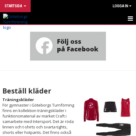
STARTSIDA
LOGGA IN
INTRESSEANMÄLAN
UTVECKLINGSMODELL
VÅRA GRUPPER
HÄR TRÄNAR VI
OM FÖRENINGEN
Beställ kläder
STÖTTA TURN
Träningskläder
För gymnaster i Göteborgs Turnförning
finns en kollektion träningskläder i
FÖR DIG SOM ÄR MEDLEM
funktionsmaterial av märket Craft i
samarbete med Intersport. Det är röda
STADGAR OCH STYRELSE
linnen och t-shirts och svarta tights,
shorts eller hotpants. Det finns också