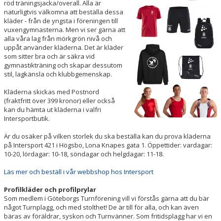
röd träningsjacka/overall. Alla är
VÄRDEGRUND
naturligtvis välkomna att beställa dessa
kläder - från de yngsta i föreningen till
MEDLEMSAVGIFTER
vuxengymnasterna. Men vi ser gärna att
alla våra lag från mörkgrön nivå och
FÖRSÄKRINGAR
uppåt använder kläderna. Det är kläder
som sitter bra och är säkra vid
gymnastikträning och skapar dessutom
KÖPES/SÄLJES
stil, lagkänsla och klubbgemenskap.
VILL DU BLI LEDARE?
Kläderna skickas med Postnord
(fraktfritt över 399 kronor) eller också
kan du hämta ut kläderna i valfri
DOKUMENT
Intersportbutik.
BESTÄLL KLÄDER
Är du osäker på vilken storlek du ska beställa kan du prova kläderna
på Intersport 421 i Högsbo, Lona Knapes gata 1. Öppettider: vardagar:
FÖR DIG SOM ÄR LEDARE
10-20, lördagar: 10-18, söndagar och helgdagar: 11-18.
Läs mer och beställ i vår webbshop hos Intersport
HALLSCHEMA VT2026
Profilkläder och profilprylar
MAJVOLTEN
Som medlem i Göteborgs Turnförening vill vi förstås gärna att du bär
något Turnplagg, och med stolthet! De är till för alla, och kan även
bäras av föräldrar, syskon och Turnvänner.
Som fritidsplagg har vi en