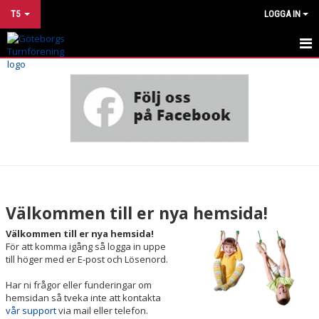
T5
LOGGA IN
HEM
NYHETER
KALENDER
MATCHER
TRUPPEN
Välkommen till er nya hemsida!
BILDGALLERI
Välkommen till er nya hemsida!
För att komma igång så logga in uppe
DOKUMENT
till höger med er E-post och Lösenord.
Har ni frågor eller funderingar om
KONTAKT
hemsidan så tveka inte att kontakta
vår support
via mail eller telefon.