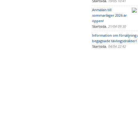
Startsida
,
19/05 10:41
Anmälan till
sommarläger 2026 är
öppen!
Startsida
,
21/04 09:30
Information om försäljning 
begagnade tävlingsdräkter!
Startsida
,
04/04 22:42