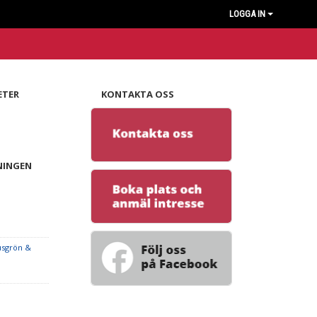
LOGGA IN
ETER
KONTAKTA OSS
NINGEN
usgrön &