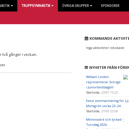
NASTIK
TRUPPGYMNASTIK
ÖVRIGA GRUPPER
SPONSORER
KOMMANDE AKTIVIT
Inga aktiviteter inbokade
 två gånger i veckan.
per.
NYHETER FRÅN FÖRE
William Linden
representerar Sverige
i Juniorlandslaget!
Startsida
,
23/07 15:22
Extra sommarträning för Lj
Mörkgrön vecka 23–24
Startsida
,
27/05 23:06
Minnesvärd och lyckad
Turndag 2026