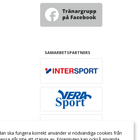
SAMARBETSPARTNERS
dan ska fungera korrekt använder vi nödvändiga cookies från
essa går inte att stänga av. Föreningen kan också använda