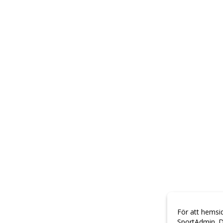
För att hemsi
SportAdmin. D