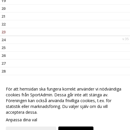
19
20
21
22
23
v.35
24
25
26
27
28
29
30
För att hemsidan ska fungera korrekt använder vi nödvändiga
v.36
31
cookies från SportAdmin. Dessa går inte att stänga av.
Föreningen kan också använda frivilliga cookies, t.ex. för
statistik eller marknadsföring. Du väljer själv om du vill
acceptera dessa.
Anpassa dina val
Cookie-
Gå till