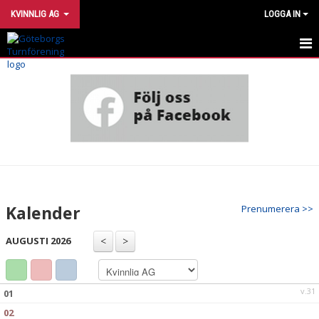
KVINNLIG AG
LOGGA IN
KVINNLIG AG
- KVAG1
- KVAG2
- KVAG3
- KVAG4
Kalender
Prenumerera >>
- KVAG5
AUGUSTI 2026
NYHETER
KALENDER
v.31
01
02
TÄVLINGAR