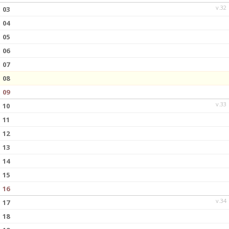
v.32
03
KONTAKTA OSS
04
05
06
07
08
09
v.33
10
11
12
13
14
15
16
v.34
17
18