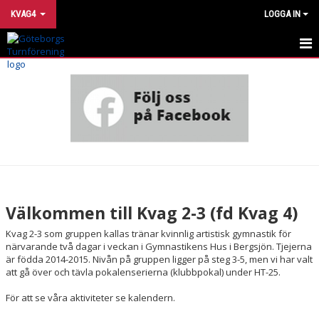
KVAG4
LOGGA IN
KVINNLIG AG
KVAG 2-3 (FD KVAG 4)
KALENDER
KONTAKTA OSS
Välkommen till Kvag 2-3 (fd Kvag 4)
Kvag 2-3 som gruppen kallas tränar kvinnlig artistisk gymnastik för
närvarande två dagar i veckan i Gymnastikens Hus i Bergsjön. Tjejerna
är födda 2014-2015. Nivån på gruppen ligger på steg 3-5, men vi har valt
att gå över och tävla pokalenserierna (klubbpokal) under HT-25.
För att se våra aktiviteter se kalendern.