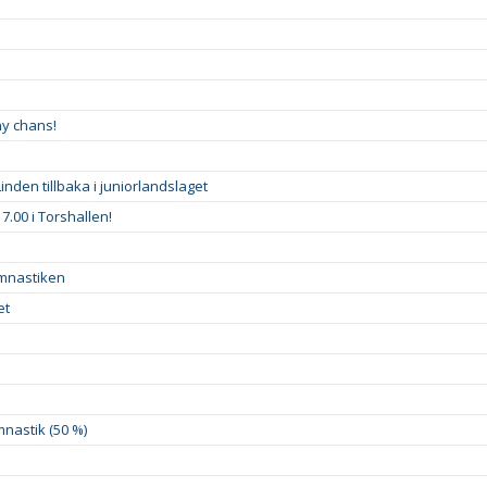
ny chans!
inden tillbaka i juniorlandslaget
7.00 i Torshallen!
ymnastiken
et
nastik (50 %)