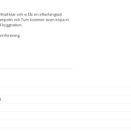
all klar och vi får en efterlängtad
rampolin och Turn kommer även köpa in
d byggnation.
Turnförening.
4