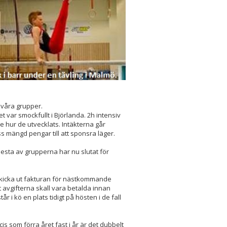
i våra grupper.
t var smockfullt i Björlanda. 2h intensiv
se hur de utvecklats. Intäkterna går
iss mängd pengar till att sponsra läger.
lesta av grupperna har nu slutat för
skicka ut fakturan för nästkommande
att avgifterna skall vara betalda innan
r i kö en plats tidigt på hösten i de fall
s som förra året fast i år är det dubbelt