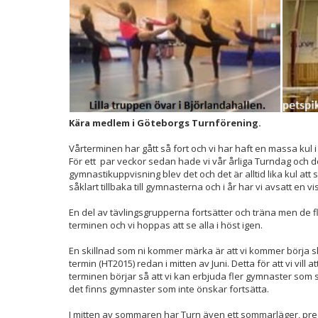
Kära medlem i Göteborgs Turnförening.
Vårterminen har gått så fort och vi har haft en massa kul 
För ett par veckor sedan hade vi vår årliga Turndag och de
gymnastikuppvisning blev det och det är alltid lika kul att 
såklart tillbaka till gymnasterna och i år har vi avsatt en v
En del av tävlingsgrupperna fortsätter och träna men de f
terminen och vi hoppas att se alla i höst igen.
En skillnad som ni kommer märka är att vi kommer börja 
termin (HT2015) redan i mitten av Juni. Detta för att vi vill 
terminen börjar så att vi kan erbjuda fler gymnaster som stå
det finns gymnaster som inte önskar fortsätta.
I mitten av sommaren har Turn även ett sommarläger, preci