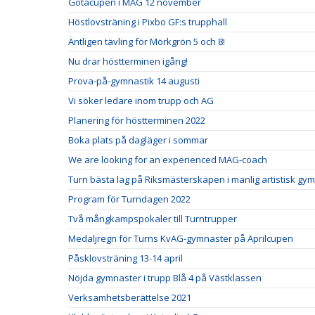
Götacupen i MAG 12 november
Höstlovsträning i Pixbo GF:s trupphall
Äntligen tävling för Mörkgrön 5 och 8!
Nu drar höstterminen igång!
Prova-på-gymnastik 14 augusti
Vi söker ledare inom trupp och AG
Planering för höstterminen 2022
Boka plats på dagläger i sommar
We are looking for an experienced MAG-coach
Turn bästa lag på Riksmästerskapen i manlig artistisk gy
Program för Turndagen 2022
Två mångkampspokaler till Turntrupper
Medaljregn för Turns KvAG-gymnaster på Aprilcupen
Påsklovsträning 13-14 april
Nöjda gymnaster i trupp Blå 4 på Västklassen
Verksamhetsberättelse 2021