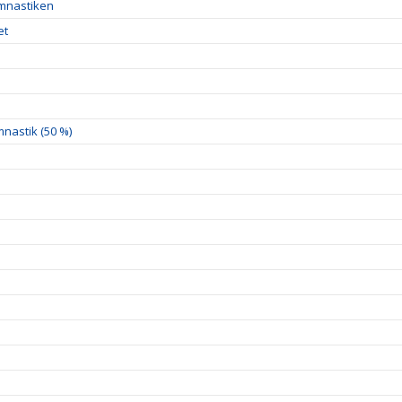
ymnastiken
et
nastik (50 %)