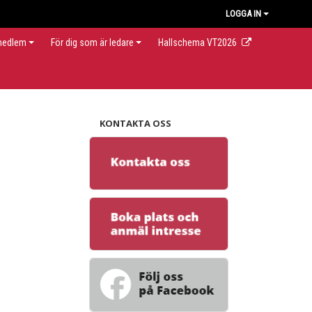
LOGGA IN
 medlem
För dig som är ledare
Hallschema VT2026
KONTAKTA OSS