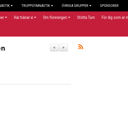
NASTIK
TRUPPGYMNASTIK
ÖVRIGA GRUPPER
SPONSORER
per
Här tränar vi
Om föreningen
Stötta Turn
För dig som är
en
<
>