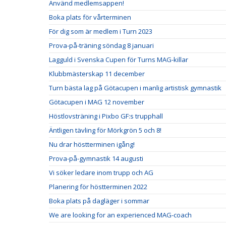
Använd medlemsappen!
Boka plats för vårterminen
För dig som är medlem i Turn 2023
Prova-på-träning söndag 8 januari
Lagguld i Svenska Cupen för Turns MAG-killar
Klubbmästerskap 11 december
Turn bästa lag på Götacupen i manlig artistisk gymnastik
Götacupen i MAG 12 november
Höstlovsträning i Pixbo GF:s trupphall
Äntligen tävling för Mörkgrön 5 och 8!
Nu drar höstterminen igång!
Prova-på-gymnastik 14 augusti
Vi söker ledare inom trupp och AG
Planering för höstterminen 2022
Boka plats på dagläger i sommar
We are looking for an experienced MAG-coach