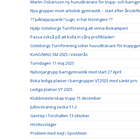
Martin Oskarsson ny huvudtränare för trupp- och barng
Nya grupper inom artistisk gymnastik – start efter årsskift
?? Julklappspanik? Lugn, vi har lösningen! ??
Hjälp Göteborgs Turnförening att vinna Biokampen!
Passa också på att kolla in våra profilkläder!
Göteborgs Turnförening söker huvudtränare för truppgym
KvAG/MAG SM 2025 i Västerås
Turndagen 11 maj 2025
Nybörjargrupp barngymnastik med start 27 April
Boka lediga platser i barngrupper VT2025 med sänkt pris
Lediga platser VT 2025
Klubbmästerskap trupp 15 december
Jullovsträning vecka 51-2
Genrep i Torshallen 13 oktober
Höstlovsläger
Problem med mejl i SportAmin