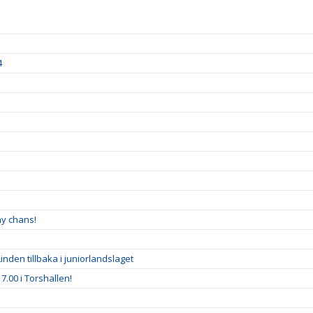
4
ny chans!
inden tillbaka i juniorlandslaget
7.00 i Torshallen!