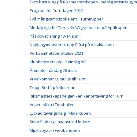
Turn bästa lag på Riksmästerskapen i manlig artistisk gy
Program för Turndagen 2022
Två mångkampspokaler till Turntrupper
Medaljregn för Turns KvAG-gymnaster på Aprilcupen
Påsklovsträning 13-14 april
Nöjda gymnaster i trupp Blå 4 på Västklassen
Verksamhetsberättelse 2021
Klubbmästerskap i Kvinnlig AG
Årsmöte måndag 28 mars
Vi välkomnar Cumulus till Turn!
Trupp Röd 1 på rikstrean
Riksmästerskapshelgen - en kanontävling för Turn
Adventsfika i Torshallen
Lyckad tävlingshelg i Mälarcupen
Stina Sjöberg - nyanställd ledare
Mjukisbyxor i webbshopen