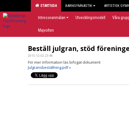
STARTSIDA
BARNGYMNASTIK
ARTISTISK GYM
Intresseanmälan
Utvecklingsmodell
Våra grup
Majvolten
Beställ julgran, stöd förening
2015-12-02 23:48
För mer information läs bifogat dokument
Julgransbeställning.pdf »