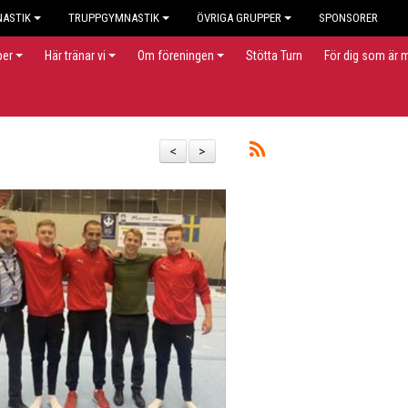
NASTIK
TRUPPGYMNASTIK
ÖVRIGA GRUPPER
SPONSORER
per
Här tränar vi
Om föreningen
Stötta Turn
För dig som är
<
>