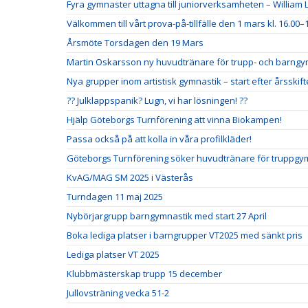
Fyra gymnaster uttagna till juniorverksamheten – William L
Välkommen till vårt prova-på-tillfälle den 1 mars kl. 16.00–1
Årsmöte Torsdagen den 19 Mars
Martin Oskarsson ny huvudtränare för trupp- och barng
Nya grupper inom artistisk gymnastik – start efter årsskift
?? Julklappspanik? Lugn, vi har lösningen! ??
Hjälp Göteborgs Turnförening att vinna Biokampen!
Passa också på att kolla in våra profilkläder!
Göteborgs Turnförening söker huvudtränare för truppgym
KvAG/MAG SM 2025 i Västerås
Turndagen 11 maj 2025
Nybörjargrupp barngymnastik med start 27 April
Boka lediga platser i barngrupper VT2025 med sänkt pris
Lediga platser VT 2025
Klubbmästerskap trupp 15 december
Jullovsträning vecka 51-2