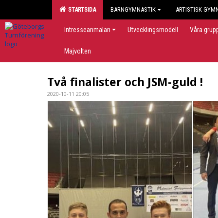
STARTSIDA
BARNGYMNASTIK
ARTISTISK GYM
Intresseanmälan
Utvecklingsmodell
Våra grup
Majvolten
Två finalister och JSM-guld !
2020-10-11 20:05