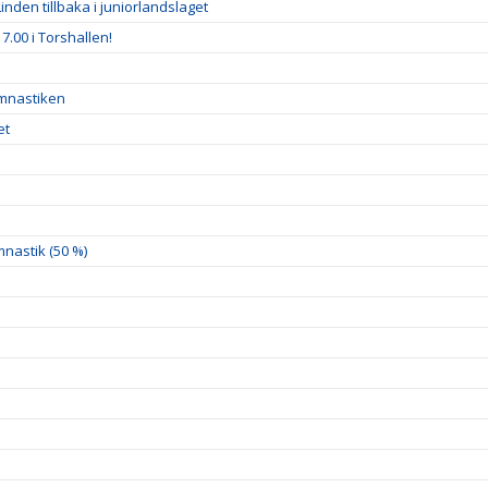
inden tillbaka i juniorlandslaget
7.00 i Torshallen!
ymnastiken
et
nastik (50 %)