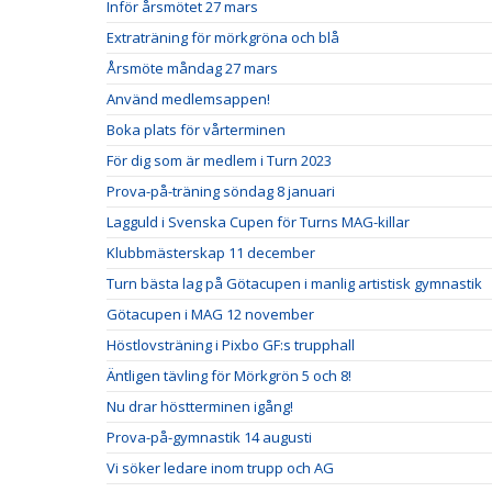
Inför årsmötet 27 mars
Extraträning för mörkgröna och blå
Årsmöte måndag 27 mars
Använd medlemsappen!
Boka plats för vårterminen
För dig som är medlem i Turn 2023
Prova-på-träning söndag 8 januari
Lagguld i Svenska Cupen för Turns MAG-killar
Klubbmästerskap 11 december
Turn bästa lag på Götacupen i manlig artistisk gymnastik
Götacupen i MAG 12 november
Höstlovsträning i Pixbo GF:s trupphall
Äntligen tävling för Mörkgrön 5 och 8!
Nu drar höstterminen igång!
Prova-på-gymnastik 14 augusti
Vi söker ledare inom trupp och AG