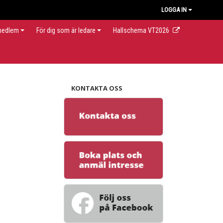
LOGGA IN
 medlem
För dig som är ledare
Hallschema VT2026
KONTAKTA OSS