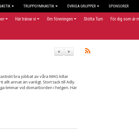
NASTIK
TRUPPGYMNASTIK
ÖVRIGA GRUPPER
SPONSORER
per
Här tränar vi
Om föreningen
Stötta Turn
För dig som är
<
>
tastiskt bra jobbat av våra MAG killar
allt annat än vanligt. Stort tack till Adly.
ånga timmar vid domarborden i helgen. Här