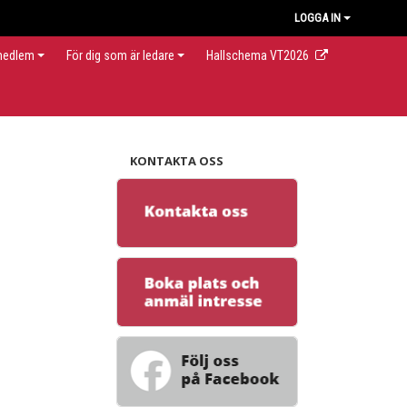
LOGGA IN
 medlem
För dig som är ledare
Hallschema VT2026
KONTAKTA OSS