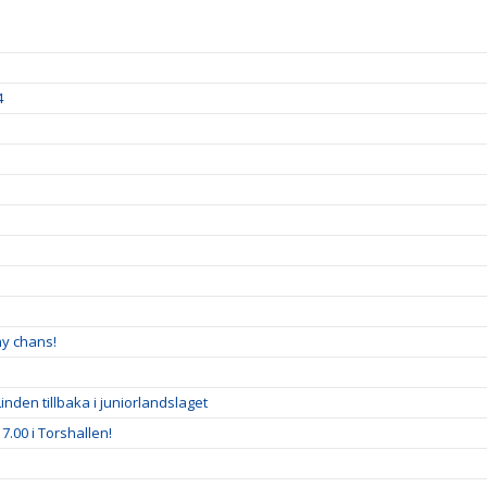
4
ny chans!
inden tillbaka i juniorlandslaget
7.00 i Torshallen!