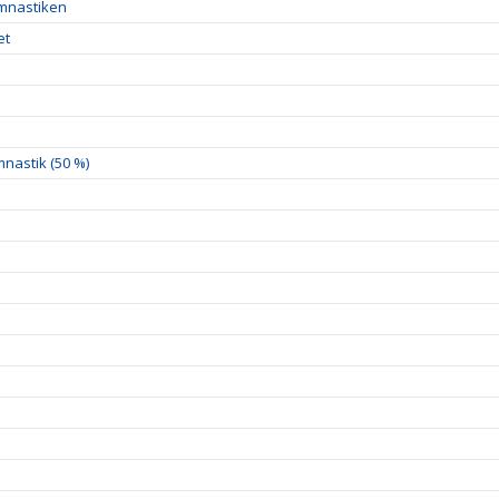
ymnastiken
et
nastik (50 %)