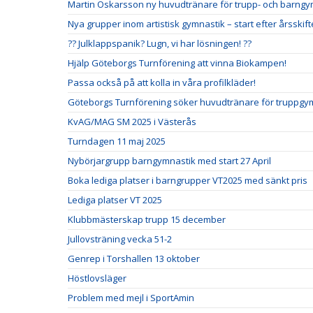
Martin Oskarsson ny huvudtränare för trupp- och barng
Nya grupper inom artistisk gymnastik – start efter årsskift
?? Julklappspanik? Lugn, vi har lösningen! ??
Hjälp Göteborgs Turnförening att vinna Biokampen!
Passa också på att kolla in våra profilkläder!
Göteborgs Turnförening söker huvudtränare för truppgym
KvAG/MAG SM 2025 i Västerås
Turndagen 11 maj 2025
Nybörjargrupp barngymnastik med start 27 April
Boka lediga platser i barngrupper VT2025 med sänkt pris
Lediga platser VT 2025
Klubbmästerskap trupp 15 december
Jullovsträning vecka 51-2
Genrep i Torshallen 13 oktober
Höstlovsläger
Problem med mejl i SportAmin