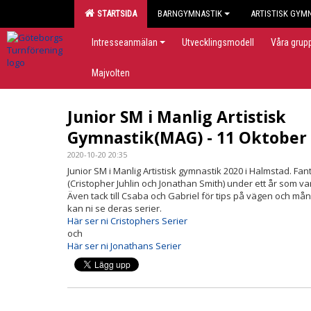
STARTSIDA
BARNGYMNASTIK
ARTISTISK GYM
Intresseanmälan
Utvecklingsmodell
Våra grup
Majvolten
Junior SM i Manlig Artistisk
Gymnastik(MAG) - 11 Oktober
2020-10-20 20:35
Junior SM i Manlig Artistisk gymnastik 2020 i Halmstad. Fan
(Cristopher Juhlin och Jonathan Smith) under ett år som varit 
Även tack till Csaba och Gabriel för tips på vägen och m
kan ni se deras serier.
Här ser ni Cristophers Serier
och
Här ser ni Jonathans Serier