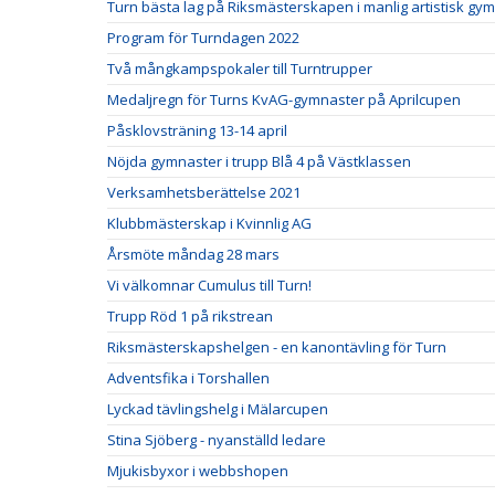
Turn bästa lag på Riksmästerskapen i manlig artistisk gy
Program för Turndagen 2022
Två mångkampspokaler till Turntrupper
Medaljregn för Turns KvAG-gymnaster på Aprilcupen
Påsklovsträning 13-14 april
Nöjda gymnaster i trupp Blå 4 på Västklassen
Verksamhetsberättelse 2021
Klubbmästerskap i Kvinnlig AG
Årsmöte måndag 28 mars
Vi välkomnar Cumulus till Turn!
Trupp Röd 1 på rikstrean
Riksmästerskapshelgen - en kanontävling för Turn
Adventsfika i Torshallen
Lyckad tävlingshelg i Mälarcupen
Stina Sjöberg - nyanställd ledare
Mjukisbyxor i webbshopen