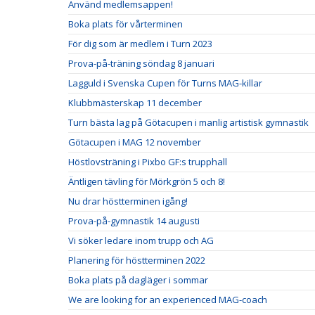
Använd medlemsappen!
Boka plats för vårterminen
För dig som är medlem i Turn 2023
Prova-på-träning söndag 8 januari
Lagguld i Svenska Cupen för Turns MAG-killar
Klubbmästerskap 11 december
Turn bästa lag på Götacupen i manlig artistisk gymnastik
Götacupen i MAG 12 november
Höstlovsträning i Pixbo GF:s trupphall
Äntligen tävling för Mörkgrön 5 och 8!
Nu drar höstterminen igång!
Prova-på-gymnastik 14 augusti
Vi söker ledare inom trupp och AG
Planering för höstterminen 2022
Boka plats på dagläger i sommar
We are looking for an experienced MAG-coach