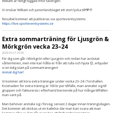
William är riktigt taggad inför tävlingen.
Vi önskar William och juniorlandslaget ett stort lycka till!💙💛
Resultat kommer att publiceras via sporteventsystems:
https://live.sporteventsystems.se
Extra sommarträning för Ljusgrön &
Mörkgrön vecka 23–24
2026-05-27 23:06
För dig som går i Mörkgrön eller Ljusgrön och redan har avslutat
vårterminen, men inte kan hålla er från att rulla och hjula 😉, erbjuder
vi en tidig start på sommarträningen!
Anmäl dig här!
Vi kommer att köra extra träningar under vecka 23–24 i Torshallen.
Kostnaden för extra träning är 100 kr per tillfälle, man anmäler sig till
gruppen och faktureras i efterhand beroende på hur många tillfällen
man varit på.
Man behöver anmäla sig i förväg, senast 2 dagar innan träningsdagen.
Det kommer att skickas ut en kallelse där man kan svara att man