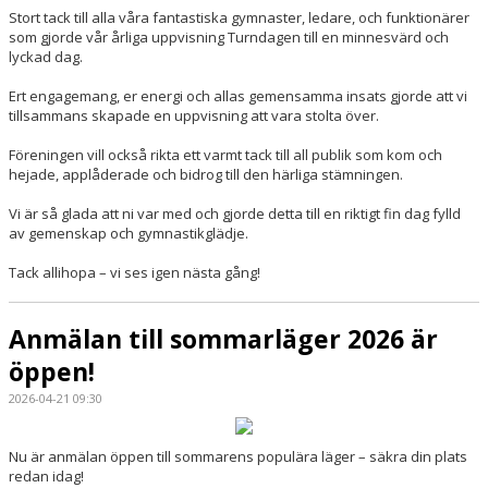
Stort tack till alla våra fantastiska gymnaster, ledare, och funktionärer
som gjorde vår årliga uppvisning Turndagen till en minnesvärd och
lyckad dag.
Ert engagemang, er energi och allas gemensamma insats gjorde att vi
tillsammans skapade en uppvisning att vara stolta över.
Föreningen vill också rikta ett varmt tack till all publik som kom och
hejade, applåderade och bidrog till den härliga stämningen.
Vi är så glada att ni var med och gjorde detta till en riktigt fin dag fylld
av gemenskap och gymnastikglädje.
Tack allihopa – vi ses igen nästa gång!
Anmälan till sommarläger 2026 är
öppen!
2026-04-21 09:30
Nu är anmälan öppen till sommarens populära läger – säkra din plats
redan idag!