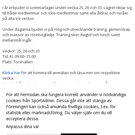
I år erbjuder vi sommarläger under vecka 25, 26 och 33. Lägret riktar sig
till både medlemmar och icke-medlemmar samt alla åldrar och nivåer
på alla tre veckor.
Under dagarna bjuder vi på rolig och utvecklande träning, gemenskap
och massor av rörelseglädje. Träning sker dagtid och lunch samt
mellanmål ingår.
Veckor: 25, 26 och 33
Tid: Kl. 09.00–15.00
Plats: Torshallen
Klicka här
för att komma till anmälan och läsa mer om respektive
vecka.
Har du frågor är du varmt välkommen att kontakta oss på
info@goteborgsturn.se.
För att hemsidan ska fungera korrekt använder vi nödvändiga
cookies från SportAdmin. Dessa går inte att stänga av.
Föreningen kan också använda frivilliga cookies, t.ex. för
Fler nyheter >>
statistik eller marknadsföring. Du väljer själv om du vill
acceptera dessa.
Anpassa dina val
Cookie-
Gå till