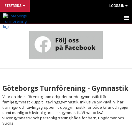
STARTSIDA
LOGGA IN
INTRESSEANMÄLAN
UTVECKLINGSMODELL
VÅRA GRUPPER
HÄR TRÄNAR VI
OM FÖRENINGEN
Göteborgs Turnförening - Gymnastik
STÖTTA TURN
Vi är en ideell
förening som erbjuder bredd-gymnastik från
familjegymnastik upp till tävlingsgymnastik, inklusive SM-nivå. Vi har
tränings- och tävlingsgrupper i truppgymnastik för både killar och tjejer
FÖR DIG SOM ÄR MEDLEM
samt manlig och kvinnlig artistisk gymnastik. Vi har också
vuxengymnastik och personlig träning både för barn, ungdomar och
FÖR DIG SOM ÄR LEDARE
vuxna.