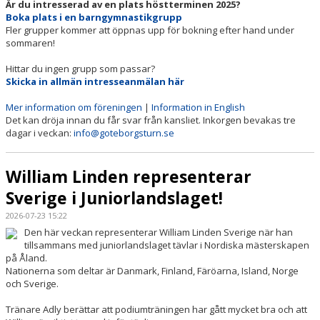
Är du intresserad av en plats höstterminen 2025?
HALLSCHEMA VT2026
Boka plats i en barngymnastikgrupp
Fler grupper kommer att öppnas upp för bokning efter hand under
MAJVOLTEN
sommaren!
Hittar du ingen grupp som passar?
Skicka in allmän intresseanmälan här
Mer information om föreningen
|
Information in English
Det kan dröja innan du får svar från kansliet. Inkorgen bevakas tre
dagar i veckan:
info@goteborgsturn.se
William Linden representerar
Sverige i Juniorlandslaget!
2026-07-23 15:22
Den här veckan representerar William Linden Sverige när han
tillsammans med juniorlandslaget tävlar i Nordiska mästerskapen
på Åland.
Nationerna som deltar är Danmark, Finland, Färöarna, Island, Norge
och Sverige.
Tränare Adly berättar att podiumträningen har gått mycket bra och att