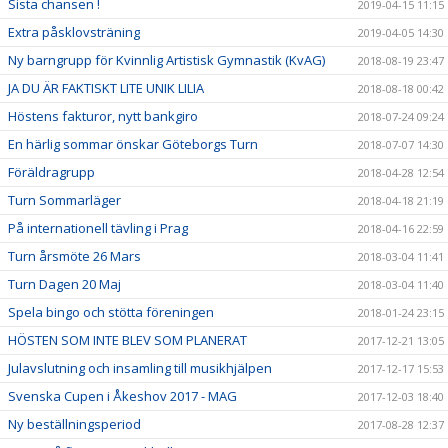
Sista chansen !
2019-04-15 11:15
Extra påsklovsträning
2019-04-05 14:30
Ny barngrupp för Kvinnlig Artistisk Gymnastik (KvAG)
2018-08-19 23:47
JA DU ÄR FAKTISKT LITE UNIK LILIA
2018-08-18 00:42
Höstens fakturor, nytt bankgiro
2018-07-24 09:24
En härlig sommar önskar Göteborgs Turn
2018-07-07 14:30
Föräldragrupp
2018-04-28 12:54
Turn Sommarläger
2018-04-18 21:19
På internationell tävling i Prag
2018-04-16 22:59
Turn årsmöte 26 Mars
2018-03-04 11:41
Turn Dagen 20 Maj
2018-03-04 11:40
Spela bingo och stötta föreningen
2018-01-24 23:15
HÖSTEN SOM INTE BLEV SOM PLANERAT
2017-12-21 13:05
Julavslutning och insamling till musikhjälpen
2017-12-17 15:53
Svenska Cupen i Åkeshov 2017 - MAG
2017-12-03 18:40
Ny beställningsperiod
2017-08-28 12:37