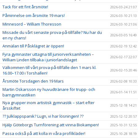
Tack för ett fint årsmöte!
2026-03-24 21:07
Påminnelse om årsmöte 19 mars!
2026-03-10 21:13
Minnesord – William Thoresson
2026-03-10 21:06
Missade du vårt senaste prova-på-tillfälle? Nu har du
2026-03-05 16:49
en ny chans!
Anmälan till Påsklägret är öppen!
2026-02-19 12:42
Fyra gymnaster uttagna till juniorverksamheten –
2026-02-17 22:07
William Linden tillbaka i juniorlandslaget
Välkommen till vårt prova-på-tillfälle den 1 mars kl.
2026-02-15 20:46
16.00–17.00 i Torshallen!
Årsmöte Torsdagen den 19 Mars
2026-02-08 10:33
Martin Oskarsson ny huvudtränare för trupp- och
2026-01-14 11:51
barngymnastiken
Nya grupper inom artistisk gymnastik – start efter
2025-12-18 14:21
årsskiftet
?? Julklappspanik? Lugn, vi har lösningen! ??
2025-12-12 20:57
Hjälp Göteborgs Turnförening att vinna Biokampen!
2025-10-31 12:55
Passa också på att kolla in våra profilkläder!
2025-10-28 18:19