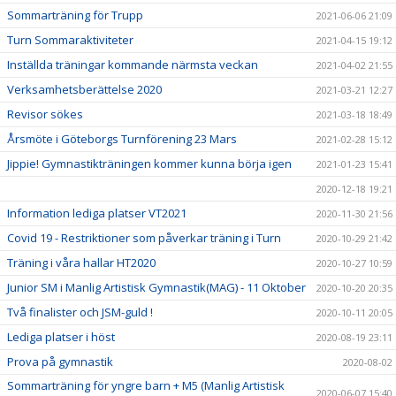
Sommarträning för Trupp
2021-06-06 21:09
Turn Sommaraktiviteter
2021-04-15 19:12
Inställda träningar kommande närmsta veckan
2021-04-02 21:55
Verksamhetsberättelse 2020
2021-03-21 12:27
Revisor sökes
2021-03-18 18:49
Årsmöte i Göteborgs Turnförening 23 Mars
2021-02-28 15:12
Jippie! Gymnastikträningen kommer kunna börja igen
2021-01-23 15:41
2020-12-18 19:21
Information lediga platser VT2021
2020-11-30 21:56
Covid 19 - Restriktioner som påverkar träning i Turn
2020-10-29 21:42
Träning i våra hallar HT2020
2020-10-27 10:59
Junior SM i Manlig Artistisk Gymnastik(MAG) - 11 Oktober
2020-10-20 20:35
Två finalister och JSM-guld !
2020-10-11 20:05
Lediga platser i höst
2020-08-19 23:11
Prova på gymnastik
2020-08-02
Sommarträning för yngre barn + M5 (Manlig Artistisk
2020-06-07 15:40