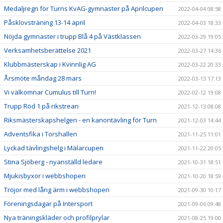
Medaljregn för Turns KvAG-gymnaster på Aprilcupen
2022-04-04 08:58
Påsklovsträning 13-14 april
2022-04-03 18:33
Nöjda gymnaster i trupp Blå 4 på Västklassen
2022-03-29 19:05
Verksamhetsberättelse 2021
2022-03-27 14:36
Klubbmästerskap i Kvinnlig AG
2022-03-22 20:33
Årsmöte måndag 28 mars
2022-03-13 17:13
Vi välkomnar Cumulus till Turn!
2022-02-12 19:08
Trupp Röd 1 på rikstrean
2021-12-13 08:08
Riksmästerskapshelgen - en kanontävling för Turn
2021-12-03 14:44
Adventsfika i Torshallen
2021-11-25 11:01
Lyckad tävlingshelg i Mälarcupen
2021-11-22 20:05
Stina Sjöberg - nyanställd ledare
2021-10-31 18:51
Mjukisbyxor i webbshopen
2021-10-20 18:59
Tröjor med lång ärm i webbshopen
2021-09-30 10:17
Föreningsdagar på Intersport
2021-09-06 09:48
Nya träningskläder och profilprylar
2021-08-25 19:00