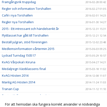
Framgångsrik truppdag.
2016-02-28 00:42
Regler och information Torshallen
2016-02-27 01:05
Café i nya Torshallen
2016-02-01 14:23
Regler nya Torshallen
2016-01-30 14:27
2015 - Ett intressant och händelserikt år
2015-12-31 15:31
Flyttlasset har gått till Torshallen
2015-12-21 12:54
Beställ julgran, stöd föreningen
2015-12-02 23:48
Medlemsinformation vårtermin 2015
2015-06-03 09:25
Lyckad Turndag 150517
2015-05-29 10:57
KvAG Vårpokal i Kiruna
2015-04-27 14:21
Medaljregn Västklassens final
2015-03-18 11:02
KvAG Hösten 2014
2014-12-08 11:07
Manlig AG Hösten 2014
2014-11-24 11:03
Tranan Cup
2014-11-12 11:10
Pontus Kallanvaara svensk mästare
2014-11-11 14:29
Turn Dagen 2014
2014-11-11 14:29
För att hemsidan ska fungera korrekt använder vi nödvändiga