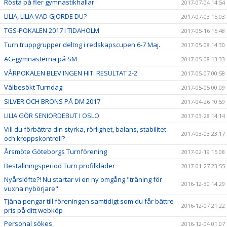
Rösta på fler gymnastikhallar
2017-07-04 14:54
LILIA, LILIA VAD GJORDE DU?
2017-07-03 15:03
TGS-POKALEN 2017 I TIDAHOLM
2017-05-16 15:48
Turn truppgrupper deltog i redskapscupen 6-7 Maj.
2017-05-08 14:30
AG-gymnasterna på SM
2017-05-08 13:33
VÅRPOKALEN BLEV INGEN HIT. RESULTAT 2-2
2017-05-07 00:58
Välbesökt Turndag
2017-05-05 00:09
SILVER OCH BRONS PÅ DM 2017
2017-04-26 10:59
LILIA GÖR SENIORDEBUT I OSLO
2017-03-28 14:14
Vill du förbättra din styrka, rörlighet, balans, stabilitet
2017-03-03 23:17
och kroppskontroll?
Årsmöte Göteborgs Turnförening
2017-02-19 15:08
Beställningsperiod Turn profilkläder
2017-01-27 23:55
Nyårslöfte?! Nu startar vi en ny omgång "träning för
2016-12-30 14:29
vuxna nybörjare"
Tjäna pengar till föreningen samtidigt som du får bättre
2016-12-07 21:22
pris på ditt webköp
Personal sökes
2016-12-04 01:07