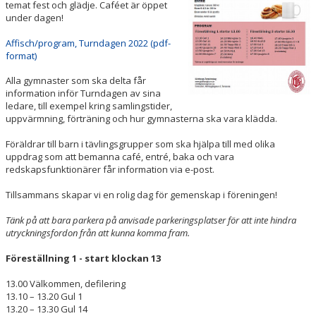
temat fest och glädje. Caféet är öppet
HALLSCHEMA VT2026
under dagen!
MAJVOLTEN
Affisch/program, Turndagen 2022 (pdf-
format)
Alla gymnaster som ska delta får
information inför Turndagen av sina
ledare, till exempel kring samlingstider,
uppvärmning, förträning och hur gymnasterna ska vara klädda.
Föräldrar till barn i tävlingsgrupper som ska hjälpa till med olika
uppdrag som att bemanna café, entré, baka och vara
redskapsfunktionärer får information via e-post.
Tillsammans skapar vi en rolig dag för gemenskap i föreningen!
Tänk på att bara parkera på anvisade parkeringsplatser för att inte hindra
utryckningsfordon från att kunna komma fram.
Föreställning 1 - start klockan 13
13.00 Välkommen, defilering
13.10 – 13.20 Gul 1
13.20 – 13.30 Gul 14