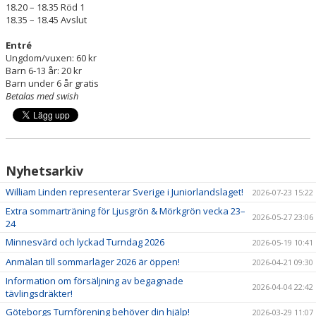
18.20 – 18.35 Röd 1
18.35 – 18.45 Avslut
Entré
Ungdom/vuxen: 60 kr
Barn 6-13 år: 20 kr
Barn under 6 år gratis
Betalas med swish
Nyhetsarkiv
William Linden representerar Sverige i Juniorlandslaget!
2026-07-23 15:22
Extra sommarträning för Ljusgrön & Mörkgrön vecka 23–
2026-05-27 23:06
24
Minnesvärd och lyckad Turndag 2026
2026-05-19 10:41
Anmälan till sommarläger 2026 är öppen!
2026-04-21 09:30
Information om försäljning av begagnade
2026-04-04 22:42
tävlingsdräkter!
Göteborgs Turnförening behöver din hjälp!
2026-03-29 11:07