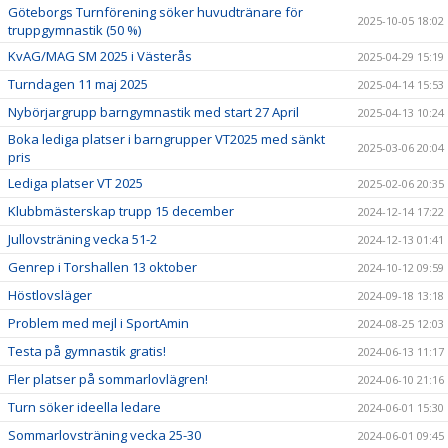
Göteborgs Turnförening söker huvudtränare för
2025-10-05 18:02
truppgymnastik (50 %)
KvAG/MAG SM 2025 i Västerås
2025-04-29 15:19
Turndagen 11 maj 2025
2025-04-14 15:53
Nybörjargrupp barngymnastik med start 27 April
2025-04-13 10:24
Boka lediga platser i barngrupper VT2025 med sänkt
2025-03-06 20:04
pris
Lediga platser VT 2025
2025-02-06 20:35
Klubbmästerskap trupp 15 december
2024-12-14 17:22
Jullovsträning vecka 51-2
2024-12-13 01:41
Genrep i Torshallen 13 oktober
2024-10-12 09:59
Höstlovsläger
2024-09-18 13:18
Problem med mejl i SportAmin
2024-08-25 12:03
Testa på gymnastik gratis!
2024-06-13 11:17
Fler platser på sommarlovlägren!
2024-06-10 21:16
Turn söker ideella ledare
2024-06-01 15:30
Sommarlovsträning vecka 25-30
2024-06-01 09:45