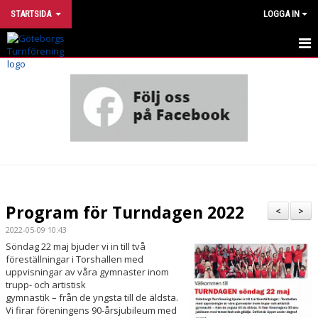
STARTSIDA
LOGGA IN
INTRESSEANMÄLAN
UTVECKLINGSMODELL
VÅRA GRUPPER
HÄR TRÄNAR VI
OM FÖRENINGEN
Program för Turndagen 2022
<
>
STÖTTA TURN
2022-05-09 10:43
Söndag 22 maj bjuder vi in till två
föreställningar i Torshallen med
FÖR DIG SOM ÄR MEDLEM
uppvisningar av våra gymnaster inom
trupp- och artistisk
FÖR DIG SOM ÄR LEDARE
gymnastik – från de yngsta till de äldsta.
Vi firar föreningens 90-årsjubileum med