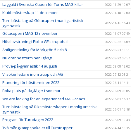
Lagguld i Svenska Cupen för Turns MAG-killar
2022-11-29 10:07
Klubbmästerskap 11 december
2022-11-18 12:00
Turn bästa lag på Götacupen i manlig artistisk
2022-11-16 16:43
gymnastik
Götacupen i MAG 12 november
2022-11-07 07:49
Höstlovsträning i Pixbo GF:s trupphall
2022-10-26 16:09
Äntligen tävling för Mörkgrön 5 och 8!
2022-10-23 18:51
Nu drar höstterminen igång!
2022-08-22 07:57
Prova-på-gymnastik 14 augusti
2022-08-08 12:02
Vi söker ledare inom trupp och AG
2022-07-12 08:21
Planering för höstterminen 2022
2022-06-11 14:11
Boka plats på dagläger i sommar
2022-06-09 08:05
We are looking for an experienced MAG-coach
2022-06-01 16:17
Turn bästa lag på Riksmästerskapen i manlig artistisk
2022-06-01 13:18
gymnastik
Program för Turndagen 2022
2022-05-09 10:43
Två mångkampspokaler till Turntrupper
2022-04-14 13:15