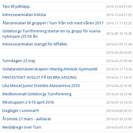
Tips till julklapp.
2016-12-04 01:06
Intresseanmälan kölista
2016-12-04 01:05
Återanmälan till grupper i Turn från och med Våren 2017
2016-11-17 23:20
Göteborgs Turnförening startar en ny grupp för vuxna
2016-08-10 16:30
nybörjare (25-50 år)
Intresseanmälan stängd för tillfället.
2016-07-09 21:44
2016-05-28 03:09
Turndagen 22 maj.
2016-05-23 09:44
Götalandsmästerskapen i Manlig Artistisk Gymnastik
2016-05-17 15:54
FANTASTISKT AVSLUT PÅ EN BRA SÄSONG
2016-05-17 14:10
Lilia Meisel Junior Distrikts Mästarinna 2016
2016-04-26 10:40
Medlemsmail Göteborgs Turnförening
2016-04-16 13:40
Rikstruppen 2 9-10 april 2016
2016-04-12 14:55
Dagläger i sommar!!!
2016-04-08 20:35
Årsmöte 21 mars - avklarat
2016-03-10 23:00
Medaljregn över Turn
2016-03-06 13:44