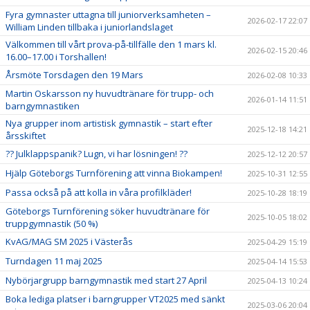
Fyra gymnaster uttagna till juniorverksamheten –
2026-02-17 22:07
William Linden tillbaka i juniorlandslaget
Välkommen till vårt prova-på-tillfälle den 1 mars kl.
2026-02-15 20:46
16.00–17.00 i Torshallen!
Årsmöte Torsdagen den 19 Mars
2026-02-08 10:33
Martin Oskarsson ny huvudtränare för trupp- och
2026-01-14 11:51
barngymnastiken
Nya grupper inom artistisk gymnastik – start efter
2025-12-18 14:21
årsskiftet
?? Julklappspanik? Lugn, vi har lösningen! ??
2025-12-12 20:57
Hjälp Göteborgs Turnförening att vinna Biokampen!
2025-10-31 12:55
Passa också på att kolla in våra profilkläder!
2025-10-28 18:19
Göteborgs Turnförening söker huvudtränare för
2025-10-05 18:02
truppgymnastik (50 %)
KvAG/MAG SM 2025 i Västerås
2025-04-29 15:19
Turndagen 11 maj 2025
2025-04-14 15:53
Nybörjargrupp barngymnastik med start 27 April
2025-04-13 10:24
Boka lediga platser i barngrupper VT2025 med sänkt
2025-03-06 20:04