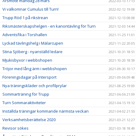
Årsmöte måndag 28 mars
2022-03-13 17:13
Vi välkomnar Cumulus till Turn!
2022-02-12 19:08
Trupp Röd 1 på rikstrean
2021-12-13 08:08
Riksmästerskapshelgen - en kanontävling för Turn
2021-12-03 14:44
Adventsfika i Torshallen
2021-11-25 11:01
Lyckad tävlingshelg i Mälarcupen
2021-11-22 20:05
Stina Sjöberg - nyanställd ledare
2021-10-31 18:51
Mjukisbyxor i webbshopen
2021-10-20 18:59
Tröjor med lång ärm i webbshopen
2021-09-30 10:17
Föreningsdagar på Intersport
2021-09-06 09:48
Nya träningskläder och profilprylar
2021-08-25 19:00
Sommarträning för Trupp
2021-06-06 21:09
Turn Sommaraktiviteter
2021-04-15 19:12
Inställda träningar kommande närmsta veckan
2021-04-02 21:55
Verksamhetsberättelse 2020
2021-03-21 12:27
Revisor sökes
2021-03-18 18:49