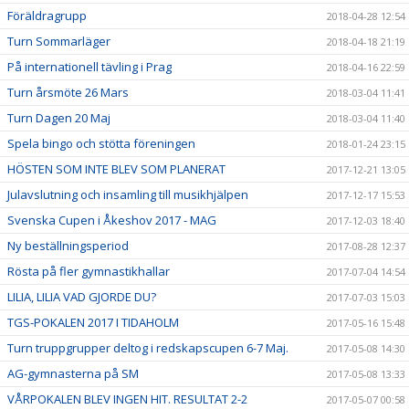
Föräldragrupp
2018-04-28 12:54
Turn Sommarläger
2018-04-18 21:19
På internationell tävling i Prag
2018-04-16 22:59
Turn årsmöte 26 Mars
2018-03-04 11:41
Turn Dagen 20 Maj
2018-03-04 11:40
Spela bingo och stötta föreningen
2018-01-24 23:15
HÖSTEN SOM INTE BLEV SOM PLANERAT
2017-12-21 13:05
Julavslutning och insamling till musikhjälpen
2017-12-17 15:53
Svenska Cupen i Åkeshov 2017 - MAG
2017-12-03 18:40
Ny beställningsperiod
2017-08-28 12:37
Rösta på fler gymnastikhallar
2017-07-04 14:54
LILIA, LILIA VAD GJORDE DU?
2017-07-03 15:03
TGS-POKALEN 2017 I TIDAHOLM
2017-05-16 15:48
Turn truppgrupper deltog i redskapscupen 6-7 Maj.
2017-05-08 14:30
AG-gymnasterna på SM
2017-05-08 13:33
VÅRPOKALEN BLEV INGEN HIT. RESULTAT 2-2
2017-05-07 00:58