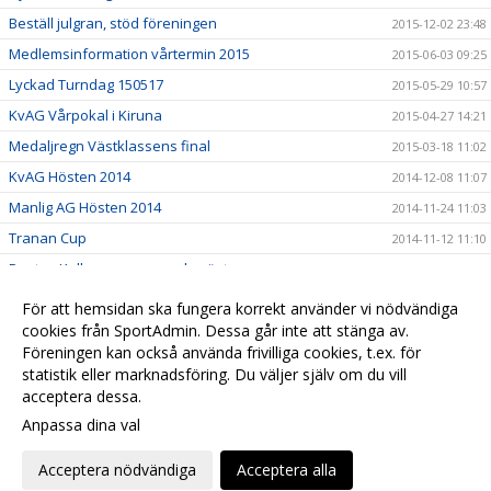
Beställ julgran, stöd föreningen
2015-12-02 23:48
Medlemsinformation vårtermin 2015
2015-06-03 09:25
Lyckad Turndag 150517
2015-05-29 10:57
KvAG Vårpokal i Kiruna
2015-04-27 14:21
Medaljregn Västklassens final
2015-03-18 11:02
KvAG Hösten 2014
2014-12-08 11:07
Manlig AG Hösten 2014
2014-11-24 11:03
Tranan Cup
2014-11-12 11:10
Pontus Kallanvaara svensk mästare
2014-11-11 14:29
Turn Dagen 2014
2014-11-11 14:29
För att hemsidan ska fungera korrekt använder vi nödvändiga
Göteborgs turn träningsläger
cookies från SportAdmin. Dessa går inte att stänga av.
2014-11-11 14:28
Föreningen kan också använda frivilliga cookies, t.ex. för
Gamla nyheter
2014-06-01 11:14
statistik eller marknadsföring. Du väljer själv om du vill
acceptera dessa.
Anpassa dina val
Cookie-
Gå till
inställningar
Webbversion
Acceptera nödvändiga
Acceptera alla