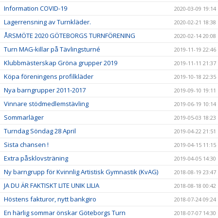
Information COVID-19
2020-03-09 19:14
Lagerrensning av Turnkläder.
2020-02-21 18:38
ÅRSMÖTE 2020 GÖTEBORGS TURNFÖRENING
2020-02-14 20:08
Turn MAG-killar på Tävlingsturné
2019-11-19 22:46
Klubbmästerskap Gröna grupper 2019
2019-11-11 21:37
Köpa föreningens profilkläder
2019-10-18 22:35
Nya barngrupper 2011-2017
2019-09-10 19:11
Vinnare stödmedlemstävling
2019-06-19 10:14
Sommarläger
2019-05-03 18:23
Turndag Söndag 28 April
2019-04-22 21:51
Sista chansen !
2019-04-15 11:15
Extra påsklovsträning
2019-04-05 14:30
Ny barngrupp för Kvinnlig Artistisk Gymnastik (KvAG)
2018-08-19 23:47
JA DU ÄR FAKTISKT LITE UNIK LILIA
2018-08-18 00:42
Höstens fakturor, nytt bankgiro
2018-07-24 09:24
En härlig sommar önskar Göteborgs Turn
2018-07-07 14:30