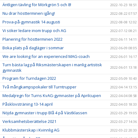
Äntligen tävling för Mörkgrön 5 och 8!
2022-10-23 18:51
Nu drar höstterminen igång!
2022-08-22 07:57
Prova-på-gymnastik 14 augusti
2022-08-08 12:02
Vi söker ledare inom trupp och AG
2022-07-12 08:21
Planering för höstterminen 2022
2022-06-11 14:11
Boka plats på dagläger i sommar
2022-06-09 08:05
We are looking for an experienced MAG-coach
2022-06-01 16:17
Turn bästa lag på Riksmästerskapen i manlig artistisk
2022-06-01 13:18
gymnastik
Program för Turndagen 2022
2022-05-09 10:43
Två mångkampspokaler till Turntrupper
2022-04-14 13:15
Medaljregn för Turns KvAG-gymnaster på Aprilcupen
2022-04-04 08:58
Påsklovsträning 13-14 april
2022-04-03 18:33
Nöjda gymnaster i trupp Blå 4 på Västklassen
2022-03-29 19:05
Verksamhetsberättelse 2021
2022-03-27 14:36
Klubbmästerskap i Kvinnlig AG
2022-03-22 20:33