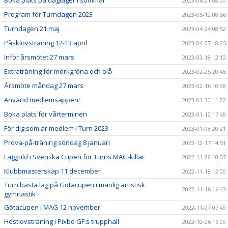
Boka plats på dagläger i sommar
2023-06-21 08:00
Program för Turndagen 2023
2023-05-12 08:56
Turndagen 21 maj
2023-04-24 08:52
Påsklovsträning 12-13 april
2023-04-07 18:25
Inför årsmötet 27 mars
2023-03-18 12:12
Extraträning för mörkgröna och blå
2023-02-25 20:45
Årsmöte måndag 27 mars
2023-02-16 10:38
Använd medlemsappen!
2023-01-30 11:22
Boka plats för vårterminen
2023-01-12 17:49
För dig som är medlem i Turn 2023
2023-01-08 20:21
Prova-på-träning söndag 8 januari
2022-12-17 14:51
Lagguld i Svenska Cupen för Turns MAG-killar
2022-11-29 10:07
Klubbmästerskap 11 december
2022-11-18 12:00
Turn bästa lag på Götacupen i manlig artistisk
2022-11-16 16:43
gymnastik
Götacupen i MAG 12 november
2022-11-07 07:49
Höstlovsträning i Pixbo GF:s trupphall
2022-10-26 16:09