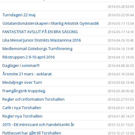
2016-05-28 03:09
Turndagen 22 maj.
2016-05-23 09:44
Götalandsmästerskapen i Manlig Artistisk Gymnastik
2016-05-17 15:54
FANTASTISKT AVSLUT PÅ EN BRA SÄSONG
2016-05-17 14:10
Lilia Meisel Junior Distrikts Mästarinna 2016
2016-04-26 10:40
Medlemsmail Göteborgs Turnförening
2016-04-16 13:40
Rikstruppen 2 9-10 april 2016
2016-04-12 14:55
Dagläger i sommar!!!
2016-04-08 20:35
Årsmöte 21 mars - avklarat
2016-03-10 23:00
Medaljregn över Turn
2016-03-06 13:44
Framgångsrik truppdag.
2016-02-28 00:42
Regler och information Torshallen
2016-02-27 01:05
Café i nya Torshallen
2016-02-01 14:23
Regler nya Torshallen
2016-01-30 14:27
2015 - Ett intressant och händelserikt år
2015-12-31 15:31
Flyttlasset har gått till Torshallen
2015-12-21 12:54