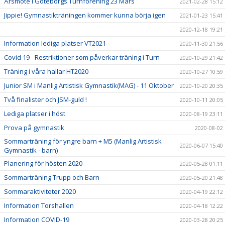
Årsmöte i Göteborgs Turnförening 23 Mars
2021-02-28 15:12
Jippie! Gymnastikträningen kommer kunna börja igen
2021-01-23 15:41
2020-12-18 19:21
Information lediga platser VT2021
2020-11-30 21:56
Covid 19 - Restriktioner som påverkar träning i Turn
2020-10-29 21:42
Träning i våra hallar HT2020
2020-10-27 10:59
Junior SM i Manlig Artistisk Gymnastik(MAG) - 11 Oktober
2020-10-20 20:35
Två finalister och JSM-guld !
2020-10-11 20:05
Lediga platser i höst
2020-08-19 23:11
Prova på gymnastik
2020-08-02
Sommarträning för yngre barn + M5 (Manlig Artistisk
2020-06-07 15:40
Gymnastik - barn)
Planering för hösten 2020
2020-05-28 01:11
Sommarträning Trupp och Barn
2020-05-20 21:48
Sommaraktiviteter 2020
2020-04-19 22:12
Information Torshallen
2020-04-18 12:22
Information COVID-19
2020-03-28 20:25