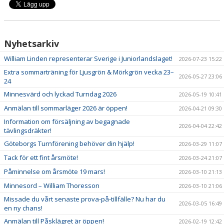
Nyhetsarkiv
William Linden representerar Sverige i Juniorlandslaget!
2026-07-23 15:22
Extra sommarträning för Ljusgrön & Mörkgrön vecka 23–
2026-05-27 23:06
24
Minnesvärd och lyckad Turndag 2026
2026-05-19 10:41
Anmälan till sommarläger 2026 är öppen!
2026-04-21 09:30
Information om försäljning av begagnade
2026-04-04 22:42
tävlingsdräkter!
Göteborgs Turnförening behöver din hjälp!
2026-03-29 11:07
Tack för ett fint årsmöte!
2026-03-24 21:07
Påminnelse om årsmöte 19 mars!
2026-03-10 21:13
Minnesord – William Thoresson
2026-03-10 21:06
Missade du vårt senaste prova-på-tillfälle? Nu har du
2026-03-05 16:49
en ny chans!
Anmälan till Påsklägret är öppen!
2026-02-19 12:42