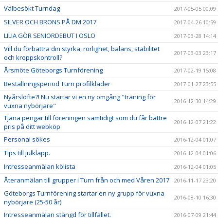
Välbesökt Turndag
2017-05-05 00:09
SILVER OCH BRONS PÅ DM 2017
2017-04-26 10:59
LILIA GÖR SENIORDEBUT I OSLO
2017-03-28 14:14
Vill du förbättra din styrka, rörlighet, balans, stabilitet
2017-03-03 23:17
och kroppskontroll?
Årsmöte Göteborgs Turnförening
2017-02-19 15:08
Beställningsperiod Turn profilkläder
2017-01-27 23:55
Nyårslöfte?! Nu startar vi en ny omgång "träning för
2016-12-30 14:29
vuxna nybörjare"
Tjäna pengar till föreningen samtidigt som du får bättre
2016-12-07 21:22
pris på ditt webköp
Personal sökes
2016-12-04 01:07
Tips till julklapp.
2016-12-04 01:06
Intresseanmälan kölista
2016-12-04 01:05
Återanmälan till grupper i Turn från och med Våren 2017
2016-11-17 23:20
Göteborgs Turnförening startar en ny grupp för vuxna
2016-08-10 16:30
nybörjare (25-50 år)
Intresseanmälan stängd för tillfället.
2016-07-09 21:44