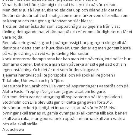
Vi har haft det både kämpigt och kul i hallen och på våra resor.
Men det är ju så livet är, ibland går det upp och ibland går det ner.
Det är när det är tufft och motigt som man märker vem eller vilka som
är kämpar och inte ger sig. ”Motivation slår klass”.
Trots en del småskador som stoppat några av tjejerna från visst
tävlingsdeltagande har vi kämpat på och efter omständigheterna får vi
vara nöjda.
Rent placeringsmässigt och poängmässigt har jag ingen riktig koll då
det inte är detta som är huvudsaken, utan det är att man gör sitt bästa
på varje träning och vid varje tävling. Hur sedan
konkurrenterna/kompisarna kör kan man inte påverka, inte heller hur
domarna dömer. Det enda man kan påverka är sitt eget sätt och sin
egen inställning. Och det är det som är det viktigaste.
Tjejerna har tävlat på Regionspokal och Rikspokal i regionen i
Tidaholm, Uddevalla och på Tjörn.
Dessutom har Sarah och Lilia varit på Aspirantläger i Västerås och på
Alpha Factor Trophy i Norge som jag berättat om tidigare.
Förutom detta var det uttagning till Aspiranterna på Höstpokalen i
Stockholm och Lilia blev uttagen till detta gäng även för 2015.
Nu väntar en kort julledighet innan vi siktar på våren 2015. Nya
övningar skall tränas in, gamla övningar skall komma tillbaka, benen
skall vara raka, mungiporna peka uppåt, armarna skall vara vackra
och alla skall stråla.
//coachewa