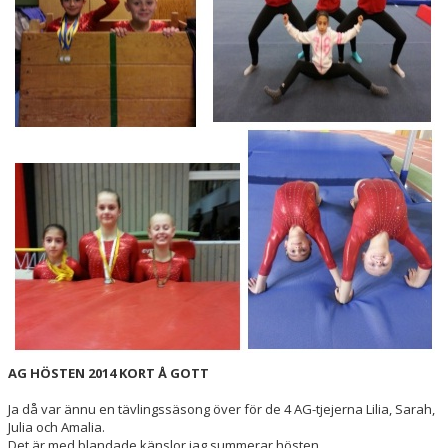
HALLSCHEMA VT2026
MAJVOLTEN
AG HÖSTEN 2014 KORT Å GOTT
Ja då var ännu en tävlingssäsong över för de 4 AG-tjejerna Lilia, Sarah,
Julia och Amalia.
Det är med blandade känslor jag summerar hösten.