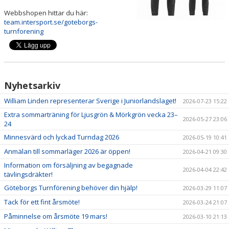
HALLSCHEMA VT2026
Webbshopen hittar du här:
team.intersport.se/goteborgs-
MAJVOLTEN
turnforening
Nyhetsarkiv
William Linden representerar Sverige i Juniorlandslaget!
2026-07-23 15:22
Extra sommarträning för Ljusgrön & Mörkgrön vecka 23–
2026-05-27 23:06
24
Minnesvärd och lyckad Turndag 2026
2026-05-19 10:41
Anmälan till sommarläger 2026 är öppen!
2026-04-21 09:30
Information om försäljning av begagnade
2026-04-04 22:42
tävlingsdräkter!
Göteborgs Turnförening behöver din hjälp!
2026-03-29 11:07
Tack för ett fint årsmöte!
2026-03-24 21:07
Påminnelse om årsmöte 19 mars!
2026-03-10 21:13