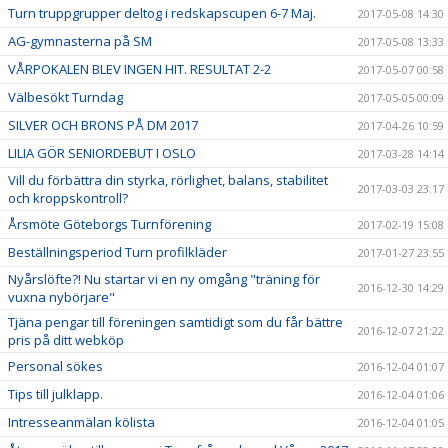
Turn truppgrupper deltog i redskapscupen 6-7 Maj.
2017-05-08 14:30
AG-gymnasterna på SM
2017-05-08 13:33
VÅRPOKALEN BLEV INGEN HIT. RESULTAT 2-2
2017-05-07 00:58
Välbesökt Turndag
2017-05-05 00:09
SILVER OCH BRONS PÅ DM 2017
2017-04-26 10:59
LILIA GÖR SENIORDEBUT I OSLO
2017-03-28 14:14
Vill du förbättra din styrka, rörlighet, balans, stabilitet
2017-03-03 23:17
och kroppskontroll?
Årsmöte Göteborgs Turnförening
2017-02-19 15:08
Beställningsperiod Turn profilkläder
2017-01-27 23:55
Nyårslöfte?! Nu startar vi en ny omgång "träning för
2016-12-30 14:29
vuxna nybörjare"
Tjäna pengar till föreningen samtidigt som du får bättre
2016-12-07 21:22
pris på ditt webköp
Personal sökes
2016-12-04 01:07
Tips till julklapp.
2016-12-04 01:06
Intresseanmälan kölista
2016-12-04 01:05