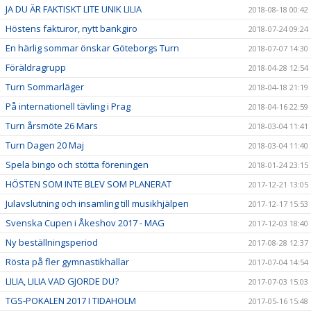
JA DU ÄR FAKTISKT LITE UNIK LILIA
2018-08-18 00:42
Höstens fakturor, nytt bankgiro
2018-07-24 09:24
En härlig sommar önskar Göteborgs Turn
2018-07-07 14:30
Föräldragrupp
2018-04-28 12:54
Turn Sommarläger
2018-04-18 21:19
På internationell tävling i Prag
2018-04-16 22:59
Turn årsmöte 26 Mars
2018-03-04 11:41
Turn Dagen 20 Maj
2018-03-04 11:40
Spela bingo och stötta föreningen
2018-01-24 23:15
HÖSTEN SOM INTE BLEV SOM PLANERAT
2017-12-21 13:05
Julavslutning och insamling till musikhjälpen
2017-12-17 15:53
Svenska Cupen i Åkeshov 2017 - MAG
2017-12-03 18:40
Ny beställningsperiod
2017-08-28 12:37
Rösta på fler gymnastikhallar
2017-07-04 14:54
LILIA, LILIA VAD GJORDE DU?
2017-07-03 15:03
TGS-POKALEN 2017 I TIDAHOLM
2017-05-16 15:48