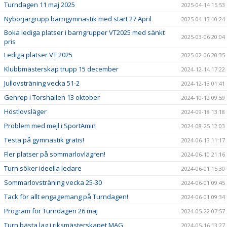
Turndagen 11 maj 2025
2025-04-14 15:53
Nybörjargrupp barngymnastik med start 27 April
2025-04-13 10:24
Boka lediga platser i barngrupper VT2025 med sänkt
2025-03-06 20:04
pris
Lediga platser VT 2025
2025-02-06 20:35
Klubbmästerskap trupp 15 december
2024-12-14 17:22
Jullovsträning vecka 51-2
2024-12-13 01:41
Genrep i Torshallen 13 oktober
2024-10-12 09:59
Höstlovsläger
2024-09-18 13:18
Problem med mejl i SportAmin
2024-08-25 12:03
Testa på gymnastik gratis!
2024-06-13 11:17
Fler platser på sommarlovlägren!
2024-06-10 21:16
Turn söker ideella ledare
2024-06-01 15:30
Sommarlovsträning vecka 25-30
2024-06-01 09:45
Tack för allt engagemang på Turndagen!
2024-06-01 09:34
Program för Turndagen 26 maj
2024-05-22 07:57
Turn bästa lag i riksmästerskapet MAG
2024-05-16 13:27