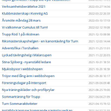
Verksamhetsberättelse 2021
2022-03-27 14:36
Klubbmästerskap i Kvinnlig AG
2022-03-22 20:33
Årsmöte måndag 28 mars
2022-03-13 17:13
Vi välkomnar Cumulus till Turn!
2022-02-12 19:08
Trupp Röd 1 på rikstrean
2021-12-13 08:08
Riksmästerskapshelgen - en kanontävling för Turn
2021-12-03 14:44
Adventsfika i Torshallen
2021-11-25 11:01
Lyckad tävlingshelg i Mälarcupen
2021-11-22 20:05
Stina Sjöberg - nyanställd ledare
2021-10-31 18:51
Mjukisbyxor i webbshopen
2021-10-20 18:59
Tröjor med lång ärm i webbshopen
2021-09-30 10:17
Föreningsdagar på Intersport
2021-09-06 09:48
Nya träningskläder och profilprylar
2021-08-25 19:00
Sommarträning för Trupp
2021-06-06 21:09
Turn Sommaraktiviteter
2021-04-15 19:12
Inställda träningar kommande närmsta veckan
2021-04-02 21:55