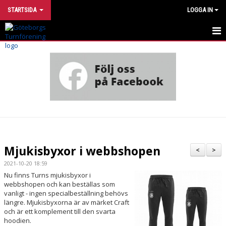
STARTSIDA
LOGGA IN
INTRESSEANMÄLAN
UTVECKLINGSMODELL
VÅRA GRUPPER
HÄR TRÄNAR VI
OM FÖRENINGEN
Mjukisbyxor i webbshopen
<
>
STÖTTA TURN
2021-10-20 18:59
Nu finns Turns mjukisbyxor i
webbshopen och kan beställas som
FÖR DIG SOM ÄR MEDLEM
vanligt - ingen specialbeställning behövs
längre. Mjukisbyxorna är av märket Craft
FÖR DIG SOM ÄR LEDARE
och är ett komplement till den svarta
hoodien.