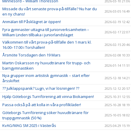
Minnesord – William Thoresson
2026-03-10 21:06
Missade du vårt senaste prova-på-tillfälle? Nu har du
2026-03-05 16:49
en ny chans!
Anmälan till Påsklägret är öppen!
2026-02-19 12:42
Fyra gymnaster uttagna till juniorverksamheten –
2026-02-17 22:07
William Linden tillbaka i juniorlandslaget
Välkommen till vårt prova-på-tillfälle den 1 mars kl.
2026-02-15 20:46
16.00–17.00 i Torshallen!
Årsmöte Torsdagen den 19 Mars
2026-02-08 10:33
Martin Oskarsson ny huvudtränare för trupp- och
2026-01-14 11:51
barngymnastiken
Nya grupper inom artistisk gymnastik – start efter
2025-12-18 14:21
årsskiftet
?? Julklappspanik? Lugn, vi har lösningen! ??
2025-12-12 20:57
Hjälp Göteborgs Turnförening att vinna Biokampen!
2025-10-31 12:55
Passa också på att kolla in våra profilkläder!
2025-10-28 18:19
Göteborgs Turnförening söker huvudtränare för
2025-10-05 18:02
truppgymnastik (50 %)
KvAG/MAG SM 2025 i Västerås
2025-04-29 15:19