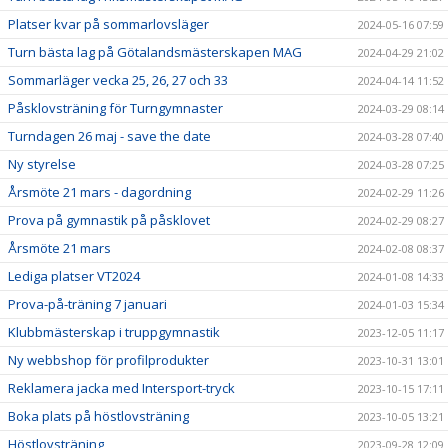
Platser kvar på sommarlovsläger
2024-05-16 07:59
Turn bästa lag på Götalandsmästerskapen MAG
2024-04-29 21:02
Sommarläger vecka 25, 26, 27 och 33
2024-04-14 11:52
Påsklovsträning för Turngymnaster
2024-03-29 08:14
Turndagen 26 maj - save the date
2024-03-28 07:40
Ny styrelse
2024-03-28 07:25
Årsmöte 21 mars - dagordning
2024-02-29 11:26
Prova på gymnastik på påsklovet
2024-02-29 08:27
Årsmöte 21 mars
2024-02-08 08:37
Lediga platser VT2024
2024-01-08 14:33
Prova-på-träning 7 januari
2024-01-03 15:34
Klubbmästerskap i truppgymnastik
2023-12-05 11:17
Ny webbshop för profilprodukter
2023-10-31 13:01
Reklamera jacka med Intersport-tryck
2023-10-15 17:11
Boka plats på höstlovsträning
2023-10-05 13:21
Höstlovsträning
2023-09-28 12:09