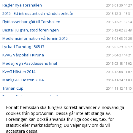
Regler nya Torshallen
2016-01-30 14:27
2015 - Ett intressant och händelserikt år
2015-12-31 15:31
Flyttlasset har gått till Torshallen
2015-12-21 12:54
Beställ julgran, stöd föreningen
2015-12-02 23:48
Medlemsinformation vårtermin 2015
2015-06-03 09:25
Lyckad Turndag 150517
2015-05-29 10:57
KvAG Vårpokal i Kiruna
2015-04-27 14:21
Medaljregn Västklassens final
2015-03-18 11:02
KvAG Hösten 2014
2014-12-08 11:07
Manlig AG Hösten 2014
2014-11-24 11:03
Tranan Cup
2014-11-12 11:10
Pontus Kallanvaara svensk mästare
2014-11-11 14:29
Turn Dagen 2014
2014-11-11 14:29
För att hemsidan ska fungera korrekt använder vi nödvändiga
Göteborgs turn träningsläger
cookies från SportAdmin. Dessa går inte att stänga av.
2014-11-11 14:28
Föreningen kan också använda frivilliga cookies, t.ex. för
Gamla nyheter
2014-06-01 11:14
statistik eller marknadsföring. Du väljer själv om du vill
acceptera dessa.