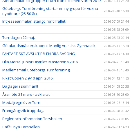
Återanmälan till grupper i Turn från och med Våren 2017
2016-11-17 23:20
Göteborgs Turnförening startar en ny grupp för vuxna
2016-08-10 16:30
nybörjare (25-50 år)
Intresseanmälan stängd för tillfället.
2016-07-09 21:44
2016-05-28 03:09
Turndagen 22 maj.
2016-05-23 09:44
Götalandsmästerskapen i Manlig Artistisk Gymnastik
2016-05-17 15:54
FANTASTISKT AVSLUT PÅ EN BRA SÄSONG
2016-05-17 14:10
Lilia Meisel Junior Distrikts Mästarinna 2016
2016-04-26 10:40
Medlemsmail Göteborgs Turnförening
2016-04-16 13:40
Rikstruppen 2 9-10 april 2016
2016-04-12 14:55
Dagläger i sommar!!!
2016-04-08 20:35
Årsmöte 21 mars - avklarat
2016-03-10 23:00
Medaljregn över Turn
2016-03-06 13:44
Framgångsrik truppdag.
2016-02-28 00:42
Regler och information Torshallen
2016-02-27 01:05
Café i nya Torshallen
2016-02-01 14:23