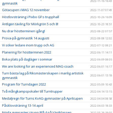
2022-11-16 16:43
gymnastik
Götacupen i MAG 12 november
2022-11-07 07:49
Höstlovsträning i Pixbo GF:s trupphall
2022-10-26 16:09
Äntligen tävling för Mörkgrön 5 och 8!
2022-10-23 18:51
Nu drar höstterminen igång!
2022-08-22 07:57
Prova-på-gymnastik 14 augusti
2022-08-08 12:02
Vi söker ledare inom trupp och AG
2022-07-12 08:21
Planering för höstterminen 2022
2022-06-11 14:11
Boka plats på dagläger i sommar
2022-06-09 08:05
We are looking for an experienced MAG-coach
2022-06-01 16:17
Turn bästa lag på Riksmästerskapen i manlig artistisk
2022-06-01 13:18
gymnastik
Program för Turndagen 2022
2022-05-09 10:43
Två mångkampspokaler till Turntrupper
2022-04-14 13:15
Medaljregn för Turns KvAG-gymnaster på Aprilcupen
2022-04-04 08:58
Påsklovsträning 13-14 april
2022-04-03 18:33
Nöjda gymnaster i trupp Blå 4 på Västklassen
2022-03-29 19:05