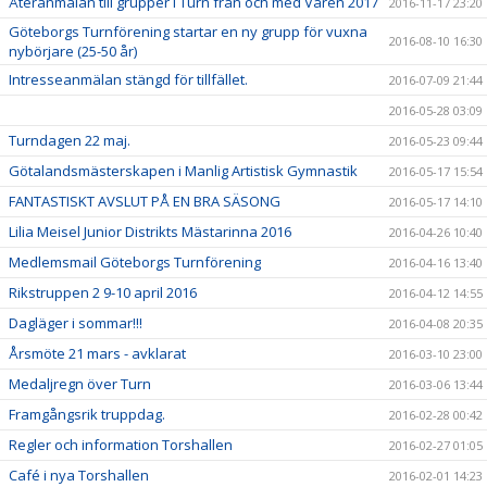
Återanmälan till grupper i Turn från och med Våren 2017
2016-11-17 23:20
Göteborgs Turnförening startar en ny grupp för vuxna
2016-08-10 16:30
nybörjare (25-50 år)
Intresseanmälan stängd för tillfället.
2016-07-09 21:44
2016-05-28 03:09
Turndagen 22 maj.
2016-05-23 09:44
Götalandsmästerskapen i Manlig Artistisk Gymnastik
2016-05-17 15:54
FANTASTISKT AVSLUT PÅ EN BRA SÄSONG
2016-05-17 14:10
Lilia Meisel Junior Distrikts Mästarinna 2016
2016-04-26 10:40
Medlemsmail Göteborgs Turnförening
2016-04-16 13:40
Rikstruppen 2 9-10 april 2016
2016-04-12 14:55
Dagläger i sommar!!!
2016-04-08 20:35
Årsmöte 21 mars - avklarat
2016-03-10 23:00
Medaljregn över Turn
2016-03-06 13:44
Framgångsrik truppdag.
2016-02-28 00:42
Regler och information Torshallen
2016-02-27 01:05
Café i nya Torshallen
2016-02-01 14:23