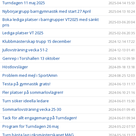
Turndagen 11 maj 2025
2025-04-14 15:53
Nybörjargrupp barngymnastik med start 27 April
2025-04-13 10:24
Boka lediga platser i barngrupper VT2025 med sänkt
2025-03-06 20:04
pris
Lediga platser VT 2025
2025-02-06 20:35
Klubbmästerskap trupp 15 december
2024-12-14 17:22
Jullovsträning vecka 51-2
2024-12-13 01:41
Genrep i Torshallen 13 oktober
2024-10-12 09:59
Höstlovsläger
2024-09-18 13:18
Problem med mejl i SportAmin
2024-08-25 12:03
Testa på gymnastik gratis!
2024-06-13 11:17
Fler platser på sommarlovlägren!
2024-06-10 21:16
Turn söker ideella ledare
2024-06-01 15:30
Sommarlovsträning vecka 25-30
2024-06-01 09:45
Tack för allt engagemang på Turndagen!
2024-06-01 09:34
Program för Turndagen 26 maj
2024-05-22 07:57
Turn bästa lag i riksmästerskapet MAG
2024-05-16 13:27