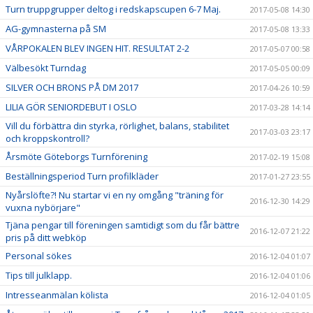
Turn truppgrupper deltog i redskapscupen 6-7 Maj.
2017-05-08 14:30
AG-gymnasterna på SM
2017-05-08 13:33
VÅRPOKALEN BLEV INGEN HIT. RESULTAT 2-2
2017-05-07 00:58
Välbesökt Turndag
2017-05-05 00:09
SILVER OCH BRONS PÅ DM 2017
2017-04-26 10:59
LILIA GÖR SENIORDEBUT I OSLO
2017-03-28 14:14
Vill du förbättra din styrka, rörlighet, balans, stabilitet
2017-03-03 23:17
och kroppskontroll?
Årsmöte Göteborgs Turnförening
2017-02-19 15:08
Beställningsperiod Turn profilkläder
2017-01-27 23:55
Nyårslöfte?! Nu startar vi en ny omgång "träning för
2016-12-30 14:29
vuxna nybörjare"
Tjäna pengar till föreningen samtidigt som du får bättre
2016-12-07 21:22
pris på ditt webköp
Personal sökes
2016-12-04 01:07
Tips till julklapp.
2016-12-04 01:06
Intresseanmälan kölista
2016-12-04 01:05