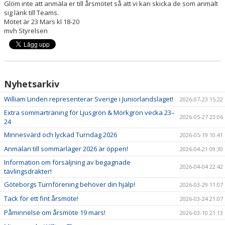
Glöm inte att anmäla er till årsmötet så att vi kan skicka de som anmält
HALLSCHEMA VT2026
sig länk till Teams.
Mötet är 23 Mars kl 18-20
MAJVOLTEN
mvh Styrelsen
Nyhetsarkiv
William Linden representerar Sverige i Juniorlandslaget!
2026-07-23 15:22
Extra sommarträning för Ljusgrön & Mörkgrön vecka 23–
2026-05-27 23:06
24
Minnesvärd och lyckad Turndag 2026
2026-05-19 10:41
Anmälan till sommarläger 2026 är öppen!
2026-04-21 09:30
Information om försäljning av begagnade
2026-04-04 22:42
tävlingsdräkter!
Göteborgs Turnförening behöver din hjälp!
2026-03-29 11:07
Tack för ett fint årsmöte!
2026-03-24 21:07
Påminnelse om årsmöte 19 mars!
2026-03-10 21:13