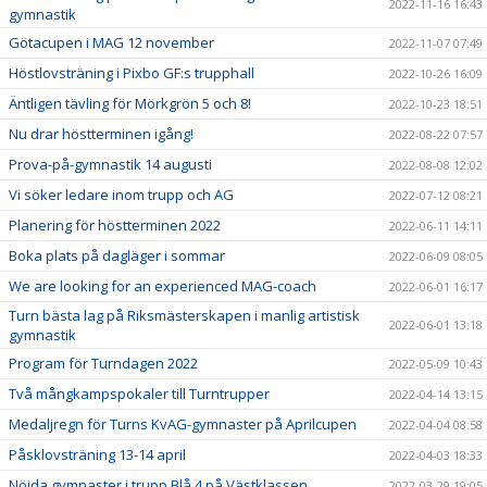
2022-11-16 16:43
gymnastik
Götacupen i MAG 12 november
2022-11-07 07:49
Höstlovsträning i Pixbo GF:s trupphall
2022-10-26 16:09
Äntligen tävling för Mörkgrön 5 och 8!
2022-10-23 18:51
Nu drar höstterminen igång!
2022-08-22 07:57
Prova-på-gymnastik 14 augusti
2022-08-08 12:02
Vi söker ledare inom trupp och AG
2022-07-12 08:21
Planering för höstterminen 2022
2022-06-11 14:11
Boka plats på dagläger i sommar
2022-06-09 08:05
We are looking for an experienced MAG-coach
2022-06-01 16:17
Turn bästa lag på Riksmästerskapen i manlig artistisk
2022-06-01 13:18
gymnastik
Program för Turndagen 2022
2022-05-09 10:43
Två mångkampspokaler till Turntrupper
2022-04-14 13:15
Medaljregn för Turns KvAG-gymnaster på Aprilcupen
2022-04-04 08:58
Påsklovsträning 13-14 april
2022-04-03 18:33
Nöjda gymnaster i trupp Blå 4 på Västklassen
2022-03-29 19:05