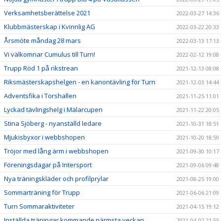
Verksamhetsberättelse 2021
2022-03-27 14:36
Klubbmästerskap i Kvinnlig AG
2022-03-22 20:33
Årsmöte måndag 28 mars
2022-03-13 17:13
Vi välkomnar Cumulus till Turn!
2022-02-12 19:08
Trupp Röd 1 på rikstrean
2021-12-13 08:08
Riksmästerskapshelgen - en kanontävling för Turn
2021-12-03 14:44
Adventsfika i Torshallen
2021-11-25 11:01
Lyckad tävlingshelg i Mälarcupen
2021-11-22 20:05
Stina Sjöberg - nyanställd ledare
2021-10-31 18:51
Mjukisbyxor i webbshopen
2021-10-20 18:59
Tröjor med lång ärm i webbshopen
2021-09-30 10:17
Föreningsdagar på Intersport
2021-09-06 09:48
Nya träningskläder och profilprylar
2021-08-25 19:00
Sommarträning för Trupp
2021-06-06 21:09
Turn Sommaraktiviteter
2021-04-15 19:12
Inställda träningar kommande närmsta veckan
2021-04-02 21:55