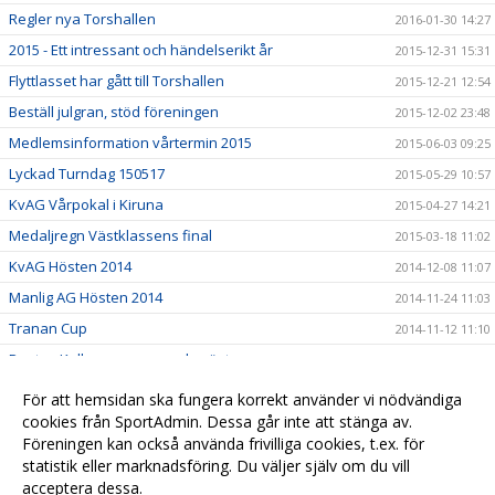
Regler nya Torshallen
2016-01-30 14:27
2015 - Ett intressant och händelserikt år
2015-12-31 15:31
Flyttlasset har gått till Torshallen
2015-12-21 12:54
Beställ julgran, stöd föreningen
2015-12-02 23:48
Medlemsinformation vårtermin 2015
2015-06-03 09:25
Lyckad Turndag 150517
2015-05-29 10:57
KvAG Vårpokal i Kiruna
2015-04-27 14:21
Medaljregn Västklassens final
2015-03-18 11:02
KvAG Hösten 2014
2014-12-08 11:07
Manlig AG Hösten 2014
2014-11-24 11:03
Tranan Cup
2014-11-12 11:10
Pontus Kallanvaara svensk mästare
2014-11-11 14:29
Turn Dagen 2014
2014-11-11 14:29
För att hemsidan ska fungera korrekt använder vi nödvändiga
Göteborgs turn träningsläger
cookies från SportAdmin. Dessa går inte att stänga av.
2014-11-11 14:28
Föreningen kan också använda frivilliga cookies, t.ex. för
Gamla nyheter
2014-06-01 11:14
statistik eller marknadsföring. Du väljer själv om du vill
acceptera dessa.