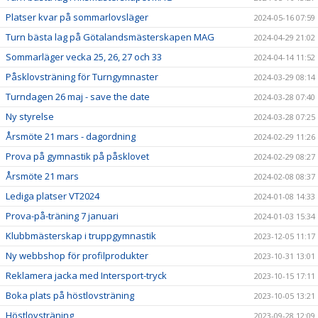
Platser kvar på sommarlovsläger
2024-05-16 07:59
Turn bästa lag på Götalandsmästerskapen MAG
2024-04-29 21:02
Sommarläger vecka 25, 26, 27 och 33
2024-04-14 11:52
Påsklovsträning för Turngymnaster
2024-03-29 08:14
Turndagen 26 maj - save the date
2024-03-28 07:40
Ny styrelse
2024-03-28 07:25
Årsmöte 21 mars - dagordning
2024-02-29 11:26
Prova på gymnastik på påsklovet
2024-02-29 08:27
Årsmöte 21 mars
2024-02-08 08:37
Lediga platser VT2024
2024-01-08 14:33
Prova-på-träning 7 januari
2024-01-03 15:34
Klubbmästerskap i truppgymnastik
2023-12-05 11:17
Ny webbshop för profilprodukter
2023-10-31 13:01
Reklamera jacka med Intersport-tryck
2023-10-15 17:11
Boka plats på höstlovsträning
2023-10-05 13:21
Höstlovsträning
2023-09-28 12:09