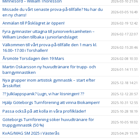
Minnesord – William Thoresson
2026-03-10 21:06
Missade du vårt senaste prova-på-tillfälle? Nu har du
2026-03-05 16:49
en ny chans!
Anmälan till Påsklägret är öppen!
2026-02-19 12:42
Fyra gymnaster uttagna till juniorverksamheten –
2026-02-17 22:07
William Linden tillbaka i juniorlandslaget
Välkommen till vårt prova-på-tillfälle den 1 mars kl.
2026-02-15 20:46
16.00–17.00 i Torshallen!
Årsmöte Torsdagen den 19 Mars
2026-02-08 10:33
Martin Oskarsson ny huvudtränare för trupp- och
2026-01-14 11:51
barngymnastiken
Nya grupper inom artistisk gymnastik – start efter
2025-12-18 14:21
årsskiftet
?? Julklappspanik? Lugn, vi har lösningen! ??
2025-12-12 20:57
Hjälp Göteborgs Turnförening att vinna Biokampen!
2025-10-31 12:55
Passa också på att kolla in våra profilkläder!
2025-10-28 18:19
Göteborgs Turnförening söker huvudtränare för
2025-10-05 18:02
truppgymnastik (50 %)
KvAG/MAG SM 2025 i Västerås
2025-04-29 15:19