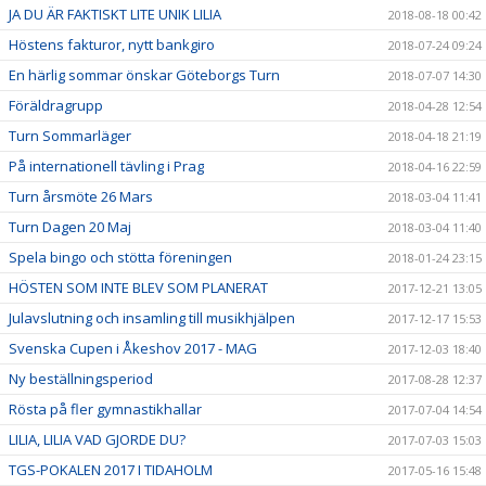
JA DU ÄR FAKTISKT LITE UNIK LILIA
2018-08-18 00:42
Höstens fakturor, nytt bankgiro
2018-07-24 09:24
En härlig sommar önskar Göteborgs Turn
2018-07-07 14:30
Föräldragrupp
2018-04-28 12:54
Turn Sommarläger
2018-04-18 21:19
På internationell tävling i Prag
2018-04-16 22:59
Turn årsmöte 26 Mars
2018-03-04 11:41
Turn Dagen 20 Maj
2018-03-04 11:40
Spela bingo och stötta föreningen
2018-01-24 23:15
HÖSTEN SOM INTE BLEV SOM PLANERAT
2017-12-21 13:05
Julavslutning och insamling till musikhjälpen
2017-12-17 15:53
Svenska Cupen i Åkeshov 2017 - MAG
2017-12-03 18:40
Ny beställningsperiod
2017-08-28 12:37
Rösta på fler gymnastikhallar
2017-07-04 14:54
LILIA, LILIA VAD GJORDE DU?
2017-07-03 15:03
TGS-POKALEN 2017 I TIDAHOLM
2017-05-16 15:48