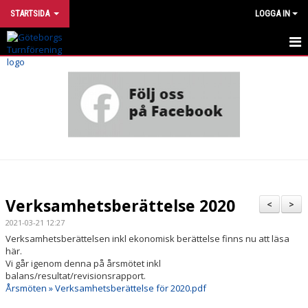
STARTSIDA
LOGGA IN
INTRESSEANMÄLAN
UTVECKLINGSMODELL
VÅRA GRUPPER
HÄR TRÄNAR VI
OM FÖRENINGEN
Verksamhetsberättelse 2020
<
>
STÖTTA TURN
2021-03-21 12:27
Verksamhetsberättelsen inkl ekonomisk berättelse finns nu att läsa
här.
FÖR DIG SOM ÄR MEDLEM
Vi går igenom denna på årsmötet inkl
balans/resultat/revisionsrapport.
FÖR DIG SOM ÄR LEDARE
Årsmöten » Verksamhetsberättelse för 2020.pdf