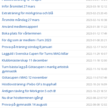
Inför årsmötet 27 mars
2023-03-18 12:12
Extraträning för mörkgröna och blå
2023-02-25 20:45
Årsmöte måndag 27 mars
2023-02-16 10:38
Använd medlemsappen!
2023-01-30 11:22
Boka plats för vårterminen
2023-01-12 17:49
För dig som är medlem i Turn 2023
2023-01-08 20:21
Prova-på-träning söndag 8 januari
2022-12-17 14:51
Lagguld i Svenska Cupen för Turns MAG-killar
2022-11-29 10:07
Klubbmästerskap 11 december
2022-11-18 12:00
Turn bästa lag på Götacupen i manlig artistisk
2022-11-16 16:43
gymnastik
Götacupen i MAG 12 november
2022-11-07 07:49
Höstlovsträning i Pixbo GF:s trupphall
2022-10-26 16:09
Äntligen tävling för Mörkgrön 5 och 8!
2022-10-23 18:51
Nu drar höstterminen igång!
2022-08-22 07:57
Prova-på-gymnastik 14 augusti
2022-08-08 12:02