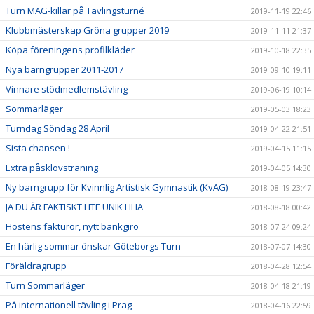
Turn MAG-killar på Tävlingsturné
2019-11-19 22:46
Klubbmästerskap Gröna grupper 2019
2019-11-11 21:37
Köpa föreningens profilkläder
2019-10-18 22:35
Nya barngrupper 2011-2017
2019-09-10 19:11
Vinnare stödmedlemstävling
2019-06-19 10:14
Sommarläger
2019-05-03 18:23
Turndag Söndag 28 April
2019-04-22 21:51
Sista chansen !
2019-04-15 11:15
Extra påsklovsträning
2019-04-05 14:30
Ny barngrupp för Kvinnlig Artistisk Gymnastik (KvAG)
2018-08-19 23:47
JA DU ÄR FAKTISKT LITE UNIK LILIA
2018-08-18 00:42
Höstens fakturor, nytt bankgiro
2018-07-24 09:24
En härlig sommar önskar Göteborgs Turn
2018-07-07 14:30
Föräldragrupp
2018-04-28 12:54
Turn Sommarläger
2018-04-18 21:19
På internationell tävling i Prag
2018-04-16 22:59