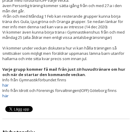
pratar med förbund/IOFF varje vecka.
HALLSCHEMA VT2026
även Personlig träning kommer sätta igång från och med 27:a i den
mån det går.
MAJVOLTEN
-Från och med Måndag 1 Feb kan resterande grupper kunna börja
träna dvs Gula, Ljusgröna och Oranga grupper. Se nedan länkar för
mer info men denna rad kan vara av intresse (14 dec 2020)
Vi kommer även kunna börja träna i Gymnastikenshus från och med
måndag 25 (alla åldrar men enligt vissa antalsbegränsningar)
Vi kommer under veckan diskutera hur vi kan hålla träningen så
smittsäker som möjligt men föräldrar uppmanas lämna barn utanför
hallarna och inte sitta kvar precis som innan jul.
Varje grupp kommer få mail från just
sin
huvudtränare om hur
och när de startar den kommande veckan.
Info från Gymnastikförbundet finns
här
Info från Idrott och Förenings förvaltningen(IOFF) Göteborg finns
här