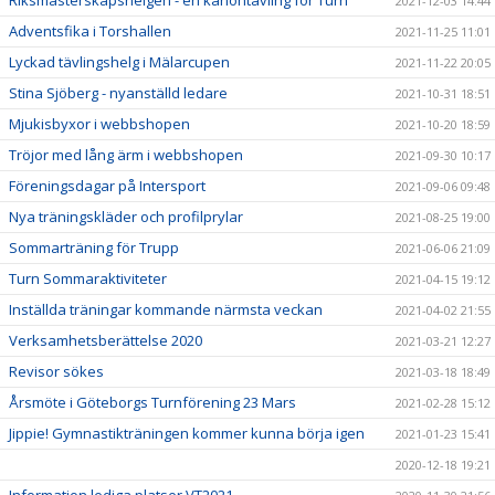
Riksmästerskapshelgen - en kanontävling för Turn
2021-12-03 14:44
Adventsfika i Torshallen
2021-11-25 11:01
Lyckad tävlingshelg i Mälarcupen
2021-11-22 20:05
Stina Sjöberg - nyanställd ledare
2021-10-31 18:51
Mjukisbyxor i webbshopen
2021-10-20 18:59
Tröjor med lång ärm i webbshopen
2021-09-30 10:17
Föreningsdagar på Intersport
2021-09-06 09:48
Nya träningskläder och profilprylar
2021-08-25 19:00
Sommarträning för Trupp
2021-06-06 21:09
Turn Sommaraktiviteter
2021-04-15 19:12
Inställda träningar kommande närmsta veckan
2021-04-02 21:55
Verksamhetsberättelse 2020
2021-03-21 12:27
Revisor sökes
2021-03-18 18:49
Årsmöte i Göteborgs Turnförening 23 Mars
2021-02-28 15:12
Jippie! Gymnastikträningen kommer kunna börja igen
2021-01-23 15:41
2020-12-18 19:21