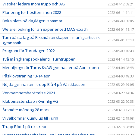
Vi söker ledare inom trupp och AG
2022-07-12 08:21
Planering för höstterminen 2022
2022-06-11 14:11
Boka plats på dagläger i sommar
2022-06-09 08:05
We are looking for an experienced MAG-coach
2022-06-01 16:17
Turn bästa lag på Riksmästerskapen i manlig artistisk
2022-06-01 13:18
gymnastik
Program för Turndagen 2022
2022-05-09 10:43
Två mångkampspokaler till Turntrupper
2022-04-14 13:15
Medaljregn för Turns KvAG-gymnaster på Aprilcupen
2022-04-04 08:58
Påsklovsträning 13-14 april
2022-04-03 18:33
Nöjda gymnaster i trupp Blå 4 på Västklassen
2022-03-29 19:05
Verksamhetsberättelse 2021
2022-03-27 14:36
Klubbmästerskap i Kvinnlig AG
2022-03-22 20:33
Årsmöte måndag 28 mars
2022-03-13 17:13
Vi välkomnar Cumulus till Turn!
2022-02-12 19:08
Trupp Röd 1 på rikstrean
2021-12-13 08:08