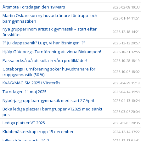
Årsmöte Torsdagen den 19 Mars
2026-02-08 10:33
Martin Oskarsson ny huvudtränare för trupp- och
2026-01-14 11:51
barngymnastiken
Nya grupper inom artistisk gymnastik – start efter
2025-12-18 14:21
årsskiftet
?? Julklappspanik? Lugn, vi har lösningen! ??
2025-12-12 20:57
Hjälp Göteborgs Turnförening att vinna Biokampen!
2025-10-31 12:55
Passa också på att kolla in våra profilkläder!
2025-10-28 18:19
Göteborgs Turnförening söker huvudtränare för
2025-10-05 18:02
truppgymnastik (50 %)
KvAG/MAG SM 2025 i Västerås
2025-04-29 15:19
Turndagen 11 maj 2025
2025-04-14 15:53
Nybörjargrupp barngymnastik med start 27 April
2025-04-13 10:24
Boka lediga platser i barngrupper VT2025 med sänkt
2025-03-06 20:04
pris
Lediga platser VT 2025
2025-02-06 20:35
Klubbmästerskap trupp 15 december
2024-12-14 17:22
Jullovsträning vecka 51-2
2024-12-13 01:41