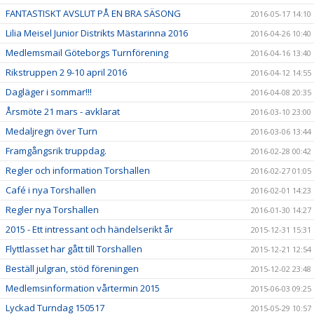
FANTASTISKT AVSLUT PÅ EN BRA SÄSONG
2016-05-17 14:10
Lilia Meisel Junior Distrikts Mästarinna 2016
2016-04-26 10:40
Medlemsmail Göteborgs Turnförening
2016-04-16 13:40
Rikstruppen 2 9-10 april 2016
2016-04-12 14:55
Dagläger i sommar!!!
2016-04-08 20:35
Årsmöte 21 mars - avklarat
2016-03-10 23:00
Medaljregn över Turn
2016-03-06 13:44
Framgångsrik truppdag.
2016-02-28 00:42
Regler och information Torshallen
2016-02-27 01:05
Café i nya Torshallen
2016-02-01 14:23
Regler nya Torshallen
2016-01-30 14:27
2015 - Ett intressant och händelserikt år
2015-12-31 15:31
Flyttlasset har gått till Torshallen
2015-12-21 12:54
Beställ julgran, stöd föreningen
2015-12-02 23:48
Medlemsinformation vårtermin 2015
2015-06-03 09:25
Lyckad Turndag 150517
2015-05-29 10:57