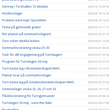
Genrep i Torshallen 13 oktober
2024-10-12 09:59
Höstlovsläger
2024-09-18 13:18
Problem med mejl i SportAmin
2024-08-25 12:03
Testa på gymnastik gratis!
2024-06-13 11:17
Fler platser på sommarlovlägren!
2024-06-10 21:16
Turn söker ideella ledare
2024-06-01 15:30
Sommarlovsträning vecka 25-30
2024-06-01 09:45
Tack för allt engagemang på Turndagen!
2024-06-01 09:34
Program för Turndagen 26 maj
2024-05-22 07:57
Turn bästa lag i riksmästerskapet MAG
2024-05-16 13:27
Platser kvar på sommarlovsläger
2024-05-16 07:59
Turn bästa lag på Götalandsmästerskapen MAG
2024-04-29 21:02
Sommarläger vecka 25, 26, 27 och 33
2024-04-14 11:52
Påsklovsträning för Turngymnaster
2024-03-29 08:14
Turndagen 26 maj - save the date
2024-03-28 07:40
Ny styrelse
2024-03-28 07:25