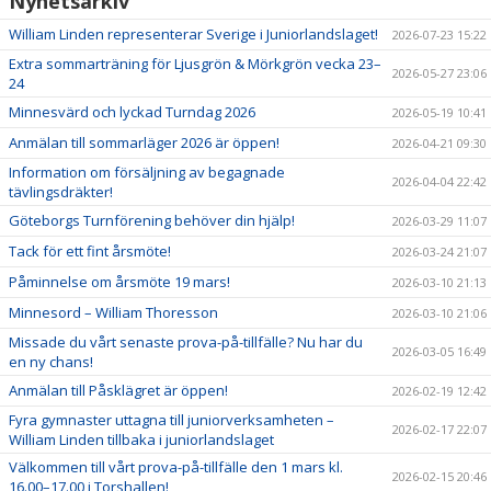
Nyhetsarkiv
William Linden representerar Sverige i Juniorlandslaget!
2026-07-23 15:22
Extra sommarträning för Ljusgrön & Mörkgrön vecka 23–
2026-05-27 23:06
24
Minnesvärd och lyckad Turndag 2026
2026-05-19 10:41
Anmälan till sommarläger 2026 är öppen!
2026-04-21 09:30
Information om försäljning av begagnade
2026-04-04 22:42
tävlingsdräkter!
Göteborgs Turnförening behöver din hjälp!
2026-03-29 11:07
Tack för ett fint årsmöte!
2026-03-24 21:07
Påminnelse om årsmöte 19 mars!
2026-03-10 21:13
Minnesord – William Thoresson
2026-03-10 21:06
Missade du vårt senaste prova-på-tillfälle? Nu har du
2026-03-05 16:49
en ny chans!
Anmälan till Påsklägret är öppen!
2026-02-19 12:42
Fyra gymnaster uttagna till juniorverksamheten –
2026-02-17 22:07
William Linden tillbaka i juniorlandslaget
Välkommen till vårt prova-på-tillfälle den 1 mars kl.
2026-02-15 20:46
16.00–17.00 i Torshallen!