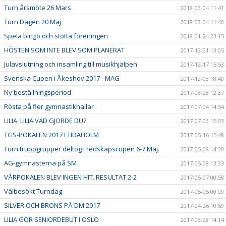
Turn årsmöte 26 Mars
2018-03-04 11:41
Turn Dagen 20 Maj
2018-03-04 11:40
Spela bingo och stötta föreningen
2018-01-24 23:15
HÖSTEN SOM INTE BLEV SOM PLANERAT
2017-12-21 13:05
Julavslutning och insamling till musikhjälpen
2017-12-17 15:53
Svenska Cupen i Åkeshov 2017 - MAG
2017-12-03 18:40
Ny beställningsperiod
2017-08-28 12:37
Rösta på fler gymnastikhallar
2017-07-04 14:54
LILIA, LILIA VAD GJORDE DU?
2017-07-03 15:03
TGS-POKALEN 2017 I TIDAHOLM
2017-05-16 15:48
Turn truppgrupper deltog i redskapscupen 6-7 Maj.
2017-05-08 14:30
AG-gymnasterna på SM
2017-05-08 13:33
VÅRPOKALEN BLEV INGEN HIT. RESULTAT 2-2
2017-05-07 00:58
Välbesökt Turndag
2017-05-05 00:09
SILVER OCH BRONS PÅ DM 2017
2017-04-26 10:59
LILIA GÖR SENIORDEBUT I OSLO
2017-03-28 14:14