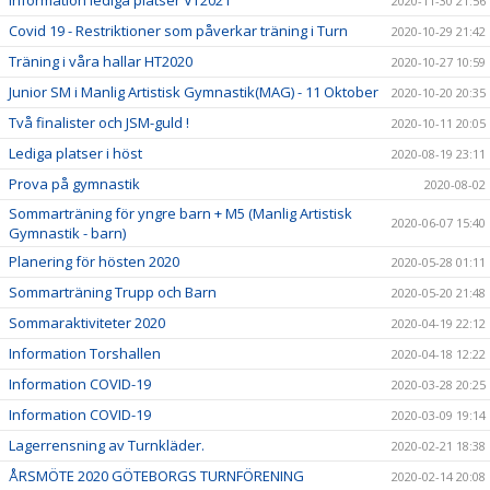
Information lediga platser VT2021
2020-11-30 21:56
Covid 19 - Restriktioner som påverkar träning i Turn
2020-10-29 21:42
Träning i våra hallar HT2020
2020-10-27 10:59
Junior SM i Manlig Artistisk Gymnastik(MAG) - 11 Oktober
2020-10-20 20:35
Två finalister och JSM-guld !
2020-10-11 20:05
Lediga platser i höst
2020-08-19 23:11
Prova på gymnastik
2020-08-02
Sommarträning för yngre barn + M5 (Manlig Artistisk
2020-06-07 15:40
Gymnastik - barn)
Planering för hösten 2020
2020-05-28 01:11
Sommarträning Trupp och Barn
2020-05-20 21:48
Sommaraktiviteter 2020
2020-04-19 22:12
Information Torshallen
2020-04-18 12:22
Information COVID-19
2020-03-28 20:25
Information COVID-19
2020-03-09 19:14
Lagerrensning av Turnkläder.
2020-02-21 18:38
ÅRSMÖTE 2020 GÖTEBORGS TURNFÖRENING
2020-02-14 20:08