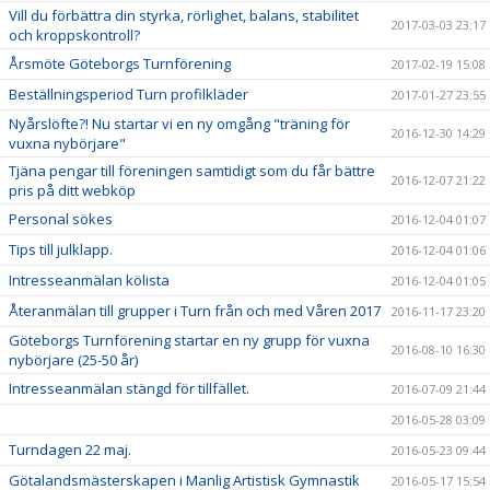
Vill du förbättra din styrka, rörlighet, balans, stabilitet
2017-03-03 23:17
och kroppskontroll?
Årsmöte Göteborgs Turnförening
2017-02-19 15:08
Beställningsperiod Turn profilkläder
2017-01-27 23:55
Nyårslöfte?! Nu startar vi en ny omgång "träning för
2016-12-30 14:29
vuxna nybörjare"
Tjäna pengar till föreningen samtidigt som du får bättre
2016-12-07 21:22
pris på ditt webköp
Personal sökes
2016-12-04 01:07
Tips till julklapp.
2016-12-04 01:06
Intresseanmälan kölista
2016-12-04 01:05
Återanmälan till grupper i Turn från och med Våren 2017
2016-11-17 23:20
Göteborgs Turnförening startar en ny grupp för vuxna
2016-08-10 16:30
nybörjare (25-50 år)
Intresseanmälan stängd för tillfället.
2016-07-09 21:44
2016-05-28 03:09
Turndagen 22 maj.
2016-05-23 09:44
Götalandsmästerskapen i Manlig Artistisk Gymnastik
2016-05-17 15:54