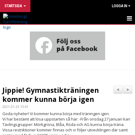
STARTSIDA
LOGGA IN
INTRESSEANMÄLAN
UTVECKLINGSMODELL
VÅRA GRUPPER
HÄR TRÄNAR VI
OM FÖRENINGEN
Jippie! Gymnastikträningen
<
>
kommer kunna börja igen
STÖTTA TURN
2021-01-23 15:41
FÖR DIG SOM ÄR MEDLEM
Goda nyheter! Vi kommer kunna börja med träningen igen.
Vi har bestämt att lösa uppstarten så här: -Från onsdag 27 Januari kan
FÖR DIG SOM ÄR LEDARE
Tävlingsgrupper: Mörkgröna, Blåa, Röda och AG kunna börja träna.
Vissa restriktioner kommer finnas och vi följer utvecklingen där samt