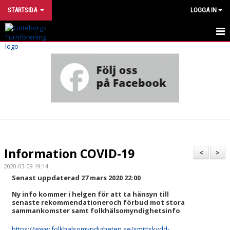
STARTSIDA
LOGGA IN
INTRESSEANMÄLAN
UTVECKLINGSMODELL
VÅRA GRUPPER
HÄR TRÄNAR VI
OM FÖRENINGEN
Information COVID-19
<
>
STÖTTA TURN
2020-03-09 19:14
Senast uppdaterad 27 mars 2020 22:00
FÖR DIG SOM ÄR MEDLEM
Ny info kommer i helgen för att ta hänsyn till
senaste rekommendationer
och förbud mot stora
sammankomster samt folkhälsomyndighetsinfo
FÖR DIG SOM ÄR LEDARE
https://www.folkhalsomyndigheten.se/smittskydd-