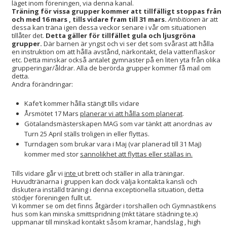
läget inom föreningen, via denna kanal.
Träning för vissa grupper kommer att tillfälligt stoppas från
och med 16 mars , tills vidare fram till 31 mars.
Ambitionen
är att
dessa kan träna igen dessa veckor senare i vår om situationen
tillåter det.
Detta gäller för tillfället gula och ljusgröna
grupper.
Där barnen är yngst och vi ser det som svårast att hålla
en instruktion om att hålla avstånd, närkontakt, dela vattenflaskor
etc. Detta minskar också antalet gymnaster på en liten yta från olika
grupperingar/åldrar. Alla de berörda grupper kommer få mail om
detta.
Andra förändringar:
Kafe’t kommer hålla stängt tills vidare
Årsmötet 17 Mars
planerar vi att hålla som planerat
.
Götalandsmästerskapen MAG som var tänkt att anordnas av
Turn 25 April ställs troligen in eller flyttas.
Turndagen som brukar vara i Maj (var planerad till 31 Maj)
kommer med stor
sannolikhet att flyttas eller ställas in.
Tills vidare går vi
inte
ut brett och ställer in alla träningar.
Huvudtränarna i gruppen kan dock välja kontakta kansli och
diskutera inställd träning i denna exceptionella situation, detta
stödjer föreningen fullt ut.
Vi kommer se om det finns åtgärder i torshallen och Gymnastikens
hus som kan minska smittspridning (mkt tätare städning te.x)
uppmanar till minskad kontakt såsom kramar, handslag , high