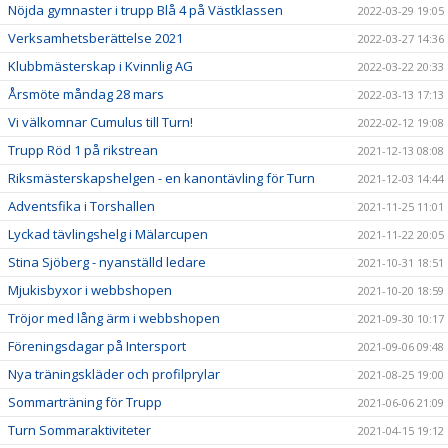
Nöjda gymnaster i trupp Blå 4 på Västklassen
2022-03-29 19:05
Verksamhetsberättelse 2021
2022-03-27 14:36
Klubbmästerskap i Kvinnlig AG
2022-03-22 20:33
Årsmöte måndag 28 mars
2022-03-13 17:13
Vi välkomnar Cumulus till Turn!
2022-02-12 19:08
Trupp Röd 1 på rikstrean
2021-12-13 08:08
Riksmästerskapshelgen - en kanontävling för Turn
2021-12-03 14:44
Adventsfika i Torshallen
2021-11-25 11:01
Lyckad tävlingshelg i Mälarcupen
2021-11-22 20:05
Stina Sjöberg - nyanställd ledare
2021-10-31 18:51
Mjukisbyxor i webbshopen
2021-10-20 18:59
Tröjor med lång ärm i webbshopen
2021-09-30 10:17
Föreningsdagar på Intersport
2021-09-06 09:48
Nya träningskläder och profilprylar
2021-08-25 19:00
Sommarträning för Trupp
2021-06-06 21:09
Turn Sommaraktiviteter
2021-04-15 19:12