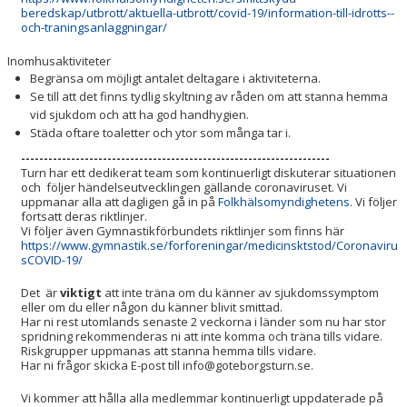
HALLSCHEMA VT2026
beredskap/utbrott/aktuella-utbrott/covid-19/information-till-idrotts--
och-traningsanlaggningar/
MAJVOLTEN
Inomhusaktiviteter
Begränsa om möjligt antalet deltagare i aktiviteterna.
Se till att det finns tydlig skyltning av råden om att stanna hemma
vid sjukdom och att ha god handhygien.
Städa oftare toaletter och ytor som många tar i.
--------------------------------------------------------------------
Turn har ett dedikerat team som kontinuerligt diskuterar situationen
och följer händelseutvecklingen gällande coronaviruset. Vi
uppmanar alla att dagligen gå in på
Folkhälsomyndighetens
. Vi följer
fortsatt deras riktlinjer.
Vi följer även Gymnastikförbundets riktlinjer som finns här
https://www.gymnastik.se/forforeningar/medicinsktstod/Coronaviru
sCOVID-19/
Det är
viktigt
att inte träna om du känner av sjukdomssymptom
eller om du eller någon du känner blivit smittad.
Har ni rest utomlands senaste 2 veckorna i länder som nu har stor
spridning rekommenderas ni att inte komma och träna tills vidare.
Riskgrupper uppmanas att stanna hemma tills vidare.
Har ni frågor skicka E-post till info@goteborgsturn.se.
Vi kommer att hålla alla medlemmar kontinuerligt uppdaterade på