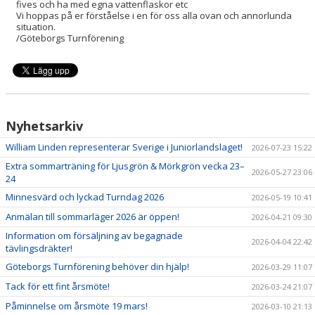
fives och ha med egna vattenflaskor etc
Vi hoppas på er förståelse i en för oss alla ovan och annorlunda
situation.
/Göteborgs Turnförening
Nyhetsarkiv
William Linden representerar Sverige i Juniorlandslaget!
2026-07-23 15:22
Extra sommarträning för Ljusgrön & Mörkgrön vecka 23–
2026-05-27 23:06
24
Minnesvärd och lyckad Turndag 2026
2026-05-19 10:41
Anmälan till sommarläger 2026 är öppen!
2026-04-21 09:30
Information om försäljning av begagnade
2026-04-04 22:42
tävlingsdräkter!
Göteborgs Turnförening behöver din hjälp!
2026-03-29 11:07
Tack för ett fint årsmöte!
2026-03-24 21:07
Påminnelse om årsmöte 19 mars!
2026-03-10 21:13