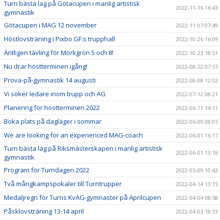
Turn bästa lag på Götacupen i manlig artistisk
2022-11-16 16:43
gymnastik
Götacupen i MAG 12 november
2022-11-07 07:49
Höstlovsträning i Pixbo GF:s trupphall
2022-10-26 16:09
Äntligen tävling för Mörkgrön 5 och 8!
2022-10-23 18:51
Nu drar höstterminen igång!
2022-08-22 07:57
Prova-på-gymnastik 14 augusti
2022-08-08 12:02
Vi söker ledare inom trupp och AG
2022-07-12 08:21
Planering för höstterminen 2022
2022-06-11 14:11
Boka plats på dagläger i sommar
2022-06-09 08:05
We are looking for an experienced MAG-coach
2022-06-01 16:17
Turn bästa lag på Riksmästerskapen i manlig artistisk
2022-06-01 13:18
gymnastik
Program för Turndagen 2022
2022-05-09 10:43
Två mångkampspokaler till Turntrupper
2022-04-14 13:15
Medaljregn för Turns KvAG-gymnaster på Aprilcupen
2022-04-04 08:58
Påsklovsträning 13-14 april
2022-04-03 18:33