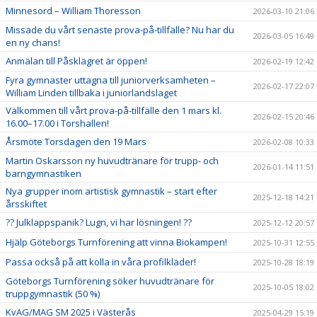
Minnesord – William Thoresson
2026-03-10 21:06
Missade du vårt senaste prova-på-tillfälle? Nu har du
2026-03-05 16:49
en ny chans!
Anmälan till Påsklägret är öppen!
2026-02-19 12:42
Fyra gymnaster uttagna till juniorverksamheten –
2026-02-17 22:07
William Linden tillbaka i juniorlandslaget
Välkommen till vårt prova-på-tillfälle den 1 mars kl.
2026-02-15 20:46
16.00–17.00 i Torshallen!
Årsmöte Torsdagen den 19 Mars
2026-02-08 10:33
Martin Oskarsson ny huvudtränare för trupp- och
2026-01-14 11:51
barngymnastiken
Nya grupper inom artistisk gymnastik – start efter
2025-12-18 14:21
årsskiftet
?? Julklappspanik? Lugn, vi har lösningen! ??
2025-12-12 20:57
Hjälp Göteborgs Turnförening att vinna Biokampen!
2025-10-31 12:55
Passa också på att kolla in våra profilkläder!
2025-10-28 18:19
Göteborgs Turnförening söker huvudtränare för
2025-10-05 18:02
truppgymnastik (50 %)
KvAG/MAG SM 2025 i Västerås
2025-04-29 15:19