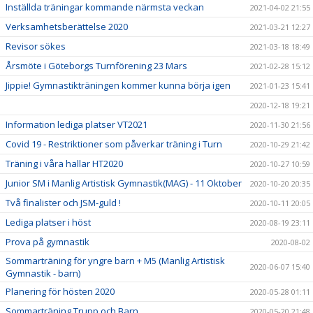
Inställda träningar kommande närmsta veckan
2021-04-02 21:55
Verksamhetsberättelse 2020
2021-03-21 12:27
Revisor sökes
2021-03-18 18:49
Årsmöte i Göteborgs Turnförening 23 Mars
2021-02-28 15:12
Jippie! Gymnastikträningen kommer kunna börja igen
2021-01-23 15:41
2020-12-18 19:21
Information lediga platser VT2021
2020-11-30 21:56
Covid 19 - Restriktioner som påverkar träning i Turn
2020-10-29 21:42
Träning i våra hallar HT2020
2020-10-27 10:59
Junior SM i Manlig Artistisk Gymnastik(MAG) - 11 Oktober
2020-10-20 20:35
Två finalister och JSM-guld !
2020-10-11 20:05
Lediga platser i höst
2020-08-19 23:11
Prova på gymnastik
2020-08-02
Sommarträning för yngre barn + M5 (Manlig Artistisk
2020-06-07 15:40
Gymnastik - barn)
Planering för hösten 2020
2020-05-28 01:11
Sommarträning Trupp och Barn
2020-05-20 21:48