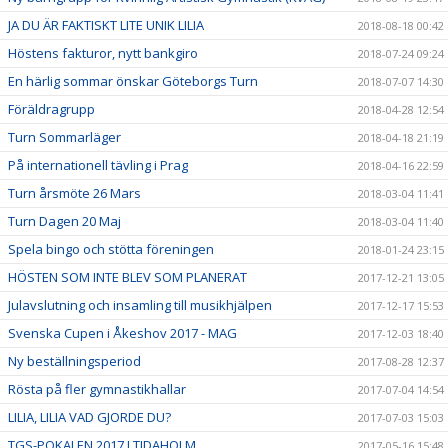
JA DU ÄR FAKTISKT LITE UNIK LILIA
2018-08-18 00:42
Höstens fakturor, nytt bankgiro
2018-07-24 09:24
En härlig sommar önskar Göteborgs Turn
2018-07-07 14:30
Föräldragrupp
2018-04-28 12:54
Turn Sommarläger
2018-04-18 21:19
På internationell tävling i Prag
2018-04-16 22:59
Turn årsmöte 26 Mars
2018-03-04 11:41
Turn Dagen 20 Maj
2018-03-04 11:40
Spela bingo och stötta föreningen
2018-01-24 23:15
HÖSTEN SOM INTE BLEV SOM PLANERAT
2017-12-21 13:05
Julavslutning och insamling till musikhjälpen
2017-12-17 15:53
Svenska Cupen i Åkeshov 2017 - MAG
2017-12-03 18:40
Ny beställningsperiod
2017-08-28 12:37
Rösta på fler gymnastikhallar
2017-07-04 14:54
LILIA, LILIA VAD GJORDE DU?
2017-07-03 15:03
TGS-POKALEN 2017 I TIDAHOLM
2017-05-16 15:48