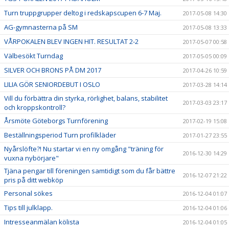
Turn truppgrupper deltog i redskapscupen 6-7 Maj.
2017-05-08 14:30
AG-gymnasterna på SM
2017-05-08 13:33
VÅRPOKALEN BLEV INGEN HIT. RESULTAT 2-2
2017-05-07 00:58
Välbesökt Turndag
2017-05-05 00:09
SILVER OCH BRONS PÅ DM 2017
2017-04-26 10:59
LILIA GÖR SENIORDEBUT I OSLO
2017-03-28 14:14
Vill du förbättra din styrka, rörlighet, balans, stabilitet
2017-03-03 23:17
och kroppskontroll?
Årsmöte Göteborgs Turnförening
2017-02-19 15:08
Beställningsperiod Turn profilkläder
2017-01-27 23:55
Nyårslöfte?! Nu startar vi en ny omgång "träning för
2016-12-30 14:29
vuxna nybörjare"
Tjäna pengar till föreningen samtidigt som du får bättre
2016-12-07 21:22
pris på ditt webköp
Personal sökes
2016-12-04 01:07
Tips till julklapp.
2016-12-04 01:06
Intresseanmälan kölista
2016-12-04 01:05