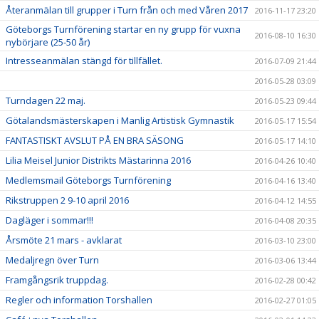
Återanmälan till grupper i Turn från och med Våren 2017
2016-11-17 23:20
Göteborgs Turnförening startar en ny grupp för vuxna
2016-08-10 16:30
nybörjare (25-50 år)
Intresseanmälan stängd för tillfället.
2016-07-09 21:44
2016-05-28 03:09
Turndagen 22 maj.
2016-05-23 09:44
Götalandsmästerskapen i Manlig Artistisk Gymnastik
2016-05-17 15:54
FANTASTISKT AVSLUT PÅ EN BRA SÄSONG
2016-05-17 14:10
Lilia Meisel Junior Distrikts Mästarinna 2016
2016-04-26 10:40
Medlemsmail Göteborgs Turnförening
2016-04-16 13:40
Rikstruppen 2 9-10 april 2016
2016-04-12 14:55
Dagläger i sommar!!!
2016-04-08 20:35
Årsmöte 21 mars - avklarat
2016-03-10 23:00
Medaljregn över Turn
2016-03-06 13:44
Framgångsrik truppdag.
2016-02-28 00:42
Regler och information Torshallen
2016-02-27 01:05