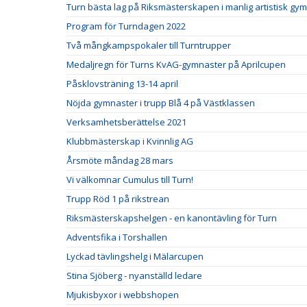
Turn bästa lag på Riksmästerskapen i manlig artistisk gy
Program för Turndagen 2022
Två mångkampspokaler till Turntrupper
Medaljregn för Turns KvAG-gymnaster på Aprilcupen
Påsklovsträning 13-14 april
Nöjda gymnaster i trupp Blå 4 på Västklassen
Verksamhetsberättelse 2021
Klubbmästerskap i Kvinnlig AG
Årsmöte måndag 28 mars
Vi välkomnar Cumulus till Turn!
Trupp Röd 1 på rikstrean
Riksmästerskapshelgen - en kanontävling för Turn
Adventsfika i Torshallen
Lyckad tävlingshelg i Mälarcupen
Stina Sjöberg - nyanställd ledare
Mjukisbyxor i webbshopen