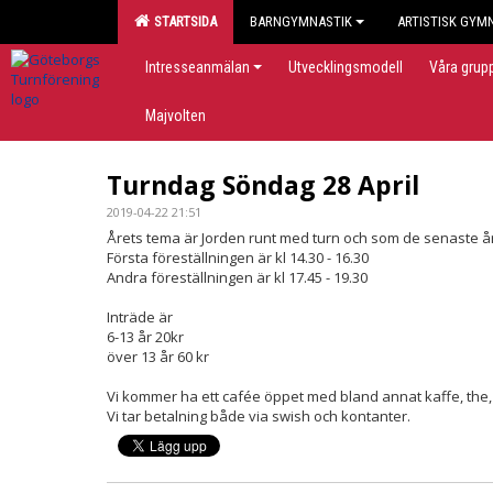
STARTSIDA
BARNGYMNASTIK
ARTISTISK GYM
Intresseanmälan
Utvecklingsmodell
Våra grup
Majvolten
Turndag Söndag 28 April
2019-04-22 21:51
Årets tema är Jorden runt med turn och som de senaste år
Första föreställningen är kl 14.30 - 16.30
Andra föreställningen är kl 17.45 - 19.30
Inträde är
6-13 år 20kr
över 13 år 60 kr
Vi kommer ha ett cafée öppet med bland annat kaffe, the
Vi tar betalning både via swish och kontanter.