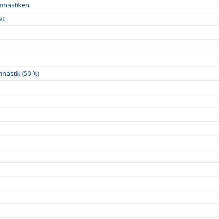
ymnastiken
et
nastik (50 %)