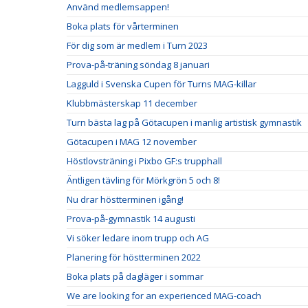
Använd medlemsappen!
Boka plats för vårterminen
För dig som är medlem i Turn 2023
Prova-på-träning söndag 8 januari
Lagguld i Svenska Cupen för Turns MAG-killar
Klubbmästerskap 11 december
Turn bästa lag på Götacupen i manlig artistisk gymnastik
Götacupen i MAG 12 november
Höstlovsträning i Pixbo GF:s trupphall
Äntligen tävling för Mörkgrön 5 och 8!
Nu drar höstterminen igång!
Prova-på-gymnastik 14 augusti
Vi söker ledare inom trupp och AG
Planering för höstterminen 2022
Boka plats på dagläger i sommar
We are looking for an experienced MAG-coach