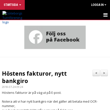
STARTSIDA
LOGGA IN
INTRESSEANMÄLAN
UTVECKLINGSMODELL
VÅRA GRUPPER
HÄR TRÄNAR VI
OM FÖRENINGEN
Höstens fakturor, nytt
<
>
bankgiro
STÖTTA TURN
2018-07-24 09:24
FÖR DIG SOM ÄR MEDLEM
Höstens fakturor är på väg ut på E-post.
FÖR DIG SOM ÄR LEDARE
Notera att vi har nytt bankgiro när det gäller att betala med OCR-
nummer,