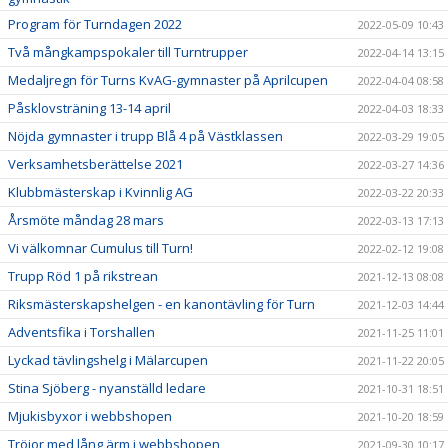
Program för Turndagen 2022
2022-05-09 10:43
Två mångkampspokaler till Turntrupper
2022-04-14 13:15
Medaljregn för Turns KvAG-gymnaster på Aprilcupen
2022-04-04 08:58
Påsklovsträning 13-14 april
2022-04-03 18:33
Nöjda gymnaster i trupp Blå 4 på Västklassen
2022-03-29 19:05
Verksamhetsberättelse 2021
2022-03-27 14:36
Klubbmästerskap i Kvinnlig AG
2022-03-22 20:33
Årsmöte måndag 28 mars
2022-03-13 17:13
Vi välkomnar Cumulus till Turn!
2022-02-12 19:08
Trupp Röd 1 på rikstrean
2021-12-13 08:08
Riksmästerskapshelgen - en kanontävling för Turn
2021-12-03 14:44
Adventsfika i Torshallen
2021-11-25 11:01
Lyckad tävlingshelg i Mälarcupen
2021-11-22 20:05
Stina Sjöberg - nyanställd ledare
2021-10-31 18:51
Mjukisbyxor i webbshopen
2021-10-20 18:59
Tröjor med lång ärm i webbshopen
2021-09-30 10:17