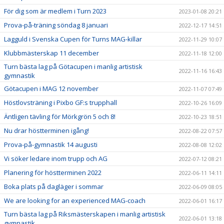
För dig som är medlem i Turn 2023
2023-01-08 20:21
Prova-på-träning söndag 8 januari
2022-12-17 14:51
Lagguld i Svenska Cupen för Turns MAG-killar
2022-11-29 10:07
Klubbmästerskap 11 december
2022-11-18 12:00
Turn bästa lag på Götacupen i manlig artistisk
2022-11-16 16:43
gymnastik
Götacupen i MAG 12 november
2022-11-07 07:49
Höstlovsträning i Pixbo GF:s trupphall
2022-10-26 16:09
Äntligen tävling för Mörkgrön 5 och 8!
2022-10-23 18:51
Nu drar höstterminen igång!
2022-08-22 07:57
Prova-på-gymnastik 14 augusti
2022-08-08 12:02
Vi söker ledare inom trupp och AG
2022-07-12 08:21
Planering för höstterminen 2022
2022-06-11 14:11
Boka plats på dagläger i sommar
2022-06-09 08:05
We are looking for an experienced MAG-coach
2022-06-01 16:17
Turn bästa lag på Riksmästerskapen i manlig artistisk
2022-06-01 13:18
gymnastik