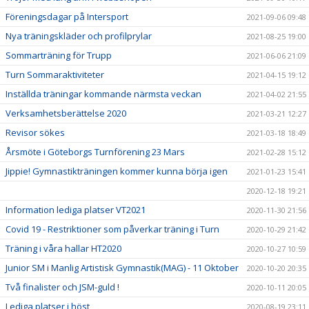
Föreningsdagar på Intersport
2021-09-06 09:48
Nya träningskläder och profilprylar
2021-08-25 19:00
Sommarträning för Trupp
2021-06-06 21:09
Turn Sommaraktiviteter
2021-04-15 19:12
Inställda träningar kommande närmsta veckan
2021-04-02 21:55
Verksamhetsberättelse 2020
2021-03-21 12:27
Revisor sökes
2021-03-18 18:49
Årsmöte i Göteborgs Turnförening 23 Mars
2021-02-28 15:12
Jippie! Gymnastikträningen kommer kunna börja igen
2021-01-23 15:41
2020-12-18 19:21
Information lediga platser VT2021
2020-11-30 21:56
Covid 19 - Restriktioner som påverkar träning i Turn
2020-10-29 21:42
Träning i våra hallar HT2020
2020-10-27 10:59
Junior SM i Manlig Artistisk Gymnastik(MAG) - 11 Oktober
2020-10-20 20:35
Två finalister och JSM-guld !
2020-10-11 20:05
Lediga platser i höst
2020-08-19 23:11