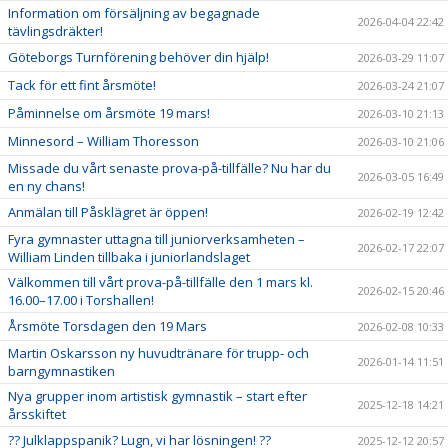
Information om försäljning av begagnade
2026-04-04 22:42
tävlingsdräkter!
Göteborgs Turnförening behöver din hjälp!
2026-03-29 11:07
Tack för ett fint årsmöte!
2026-03-24 21:07
Påminnelse om årsmöte 19 mars!
2026-03-10 21:13
Minnesord – William Thoresson
2026-03-10 21:06
Missade du vårt senaste prova-på-tillfälle? Nu har du
2026-03-05 16:49
en ny chans!
Anmälan till Påsklägret är öppen!
2026-02-19 12:42
Fyra gymnaster uttagna till juniorverksamheten –
2026-02-17 22:07
William Linden tillbaka i juniorlandslaget
Välkommen till vårt prova-på-tillfälle den 1 mars kl.
2026-02-15 20:46
16.00–17.00 i Torshallen!
Årsmöte Torsdagen den 19 Mars
2026-02-08 10:33
Martin Oskarsson ny huvudtränare för trupp- och
2026-01-14 11:51
barngymnastiken
Nya grupper inom artistisk gymnastik – start efter
2025-12-18 14:21
årsskiftet
?? Julklappspanik? Lugn, vi har lösningen! ??
2025-12-12 20:57