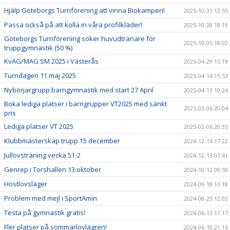
Hjälp Göteborgs Turnförening att vinna Biokampen!
2025-10-31 12:55
Passa också på att kolla in våra profilkläder!
2025-10-28 18:19
Göteborgs Turnförening söker huvudtränare för
2025-10-05 18:02
truppgymnastik (50 %)
KvAG/MAG SM 2025 i Västerås
2025-04-29 15:19
Turndagen 11 maj 2025
2025-04-14 15:53
Nybörjargrupp barngymnastik med start 27 April
2025-04-13 10:24
Boka lediga platser i barngrupper VT2025 med sänkt
2025-03-06 20:04
pris
Lediga platser VT 2025
2025-02-06 20:35
Klubbmästerskap trupp 15 december
2024-12-14 17:22
Jullovsträning vecka 51-2
2024-12-13 01:41
Genrep i Torshallen 13 oktober
2024-10-12 09:59
Höstlovsläger
2024-09-18 13:18
Problem med mejl i SportAmin
2024-08-25 12:03
Testa på gymnastik gratis!
2024-06-13 11:17
Fler platser på sommarlovlägren!
2024-06-10 21:16