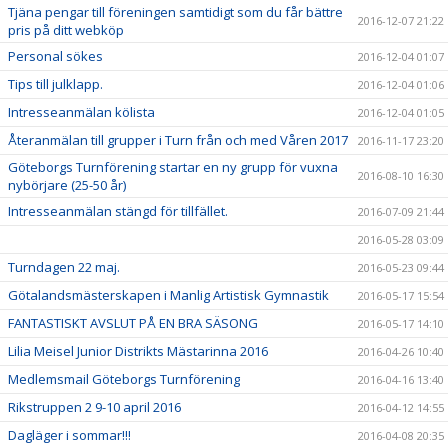
Tjäna pengar till föreningen samtidigt som du får bättre
2016-12-07 21:22
pris på ditt webköp
Personal sökes
2016-12-04 01:07
Tips till julklapp.
2016-12-04 01:06
Intresseanmälan kölista
2016-12-04 01:05
Återanmälan till grupper i Turn från och med Våren 2017
2016-11-17 23:20
Göteborgs Turnförening startar en ny grupp för vuxna
2016-08-10 16:30
nybörjare (25-50 år)
Intresseanmälan stängd för tillfället.
2016-07-09 21:44
2016-05-28 03:09
Turndagen 22 maj.
2016-05-23 09:44
Götalandsmästerskapen i Manlig Artistisk Gymnastik
2016-05-17 15:54
FANTASTISKT AVSLUT PÅ EN BRA SÄSONG
2016-05-17 14:10
Lilia Meisel Junior Distrikts Mästarinna 2016
2016-04-26 10:40
Medlemsmail Göteborgs Turnförening
2016-04-16 13:40
Rikstruppen 2 9-10 april 2016
2016-04-12 14:55
Dagläger i sommar!!!
2016-04-08 20:35