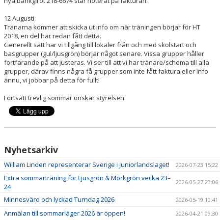
nya bankgirot 218-6674 står noterat på fakturan.
HALLSCHEMA VT2026
12 Augusti:
MAJVOLTEN
Tränarna kommer att skicka ut info om när träningen börjar för HT
2018, en del har redan fått detta.
Generellt sätt har vi tillgång till lokaler från och med skolstart och
basgrupper (gul/ljusgrön) börjar något senare. Vissa grupper håller
fortfarande på att justeras. Vi ser till att vi har tränare/schema till alla
grupper, därav finns några få grupper som inte fått faktura eller info
ännu, vi jobbar på detta för fullt!
Fortsatt trevlig sommar önskar styrelsen
Nyhetsarkiv
William Linden representerar Sverige i Juniorlandslaget!
2026-07-23 15:22
Extra sommarträning för Ljusgrön & Mörkgrön vecka 23–
2026-05-27 23:06
24
Minnesvärd och lyckad Turndag 2026
2026-05-19 10:41
Anmälan till sommarläger 2026 är öppen!
2026-04-21 09:30