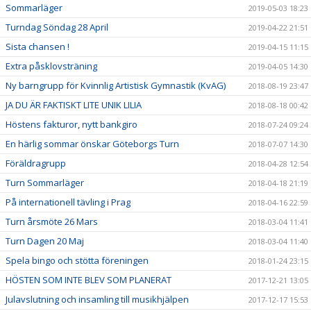
Sommarläger
2019-05-03 18:23
Turndag Söndag 28 April
2019-04-22 21:51
Sista chansen !
2019-04-15 11:15
Extra påsklovsträning
2019-04-05 14:30
Ny barngrupp för Kvinnlig Artistisk Gymnastik (KvAG)
2018-08-19 23:47
JA DU ÄR FAKTISKT LITE UNIK LILIA
2018-08-18 00:42
Höstens fakturor, nytt bankgiro
2018-07-24 09:24
En härlig sommar önskar Göteborgs Turn
2018-07-07 14:30
Föräldragrupp
2018-04-28 12:54
Turn Sommarläger
2018-04-18 21:19
På internationell tävling i Prag
2018-04-16 22:59
Turn årsmöte 26 Mars
2018-03-04 11:41
Turn Dagen 20 Maj
2018-03-04 11:40
Spela bingo och stötta föreningen
2018-01-24 23:15
HÖSTEN SOM INTE BLEV SOM PLANERAT
2017-12-21 13:05
Julavslutning och insamling till musikhjälpen
2017-12-17 15:53