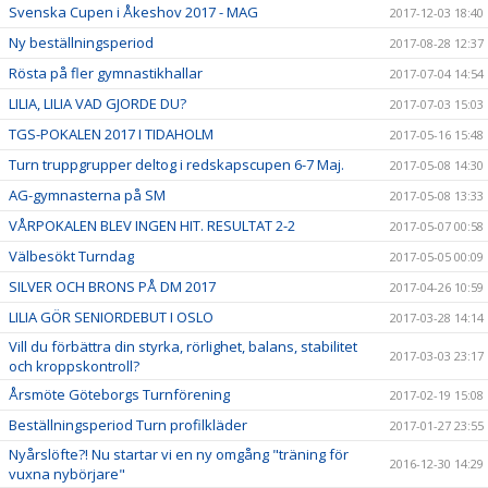
Svenska Cupen i Åkeshov 2017 - MAG
2017-12-03 18:40
Ny beställningsperiod
2017-08-28 12:37
Rösta på fler gymnastikhallar
2017-07-04 14:54
LILIA, LILIA VAD GJORDE DU?
2017-07-03 15:03
TGS-POKALEN 2017 I TIDAHOLM
2017-05-16 15:48
Turn truppgrupper deltog i redskapscupen 6-7 Maj.
2017-05-08 14:30
AG-gymnasterna på SM
2017-05-08 13:33
VÅRPOKALEN BLEV INGEN HIT. RESULTAT 2-2
2017-05-07 00:58
Välbesökt Turndag
2017-05-05 00:09
SILVER OCH BRONS PÅ DM 2017
2017-04-26 10:59
LILIA GÖR SENIORDEBUT I OSLO
2017-03-28 14:14
Vill du förbättra din styrka, rörlighet, balans, stabilitet
2017-03-03 23:17
och kroppskontroll?
Årsmöte Göteborgs Turnförening
2017-02-19 15:08
Beställningsperiod Turn profilkläder
2017-01-27 23:55
Nyårslöfte?! Nu startar vi en ny omgång "träning för
2016-12-30 14:29
vuxna nybörjare"