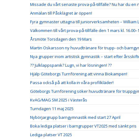
Missade du vårt senaste prova-på-tillfälle? Nu har du en 
Anmälan till Påsklägret är öppen!
Fyra gymnaster uttagna till juniorverksamheten – William L
Välkommen till vårt prova-på-tillfälle den 1 mars kl. 16.00–1
Årsmöte Torsdagen den 19 Mars
Martin Oskarsson ny huvudtränare för trupp- och barng
Nya grupper inom artistisk gymnastik – start efter årsskift
?? Julklappspanik? Lugn, vi har lösningen! ??
Hjälp Göteborgs Turnförening att vinna Biokampen!
Passa också på att kolla in våra profilkläder!
Göteborgs Turnförening söker huvudtränare för truppgym
KvAG/MAG SM 2025 i Västerås
Turndagen 11 maj 2025
Nybörjargrupp barngymnastik med start 27 April
Boka lediga platser i barngrupper VT2025 med sänkt pris
Lediga platser VT 2025