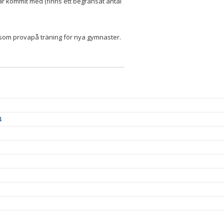
ar kommit med (finns ett begränsat antal
som provapå träning för nya gymnaster.
4