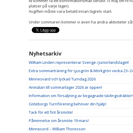
Ni kommer få ett konfirmationsmail senast 15 maj om ni h
platser på varje läger).
Avgiften måste vara betald innan lägrets start.
Under sommaren kommer vi även ha andra aktiviteter så
Nyhetsarkiv
William Linden representerar Sverige i Juniorlandslaget!
Extra sommarträning för Ljusgrön & Mörkgrön vecka 23–2
Minnesvärd och lyckad Turndag 2026
Anmälan till sommarläger 2026 är öppen!
Information om försäljning av begagnade tävlingsdräkter!
Göteborgs Turnförening behöver din hjälp!
Tack för ett fint årsmöte!
Påminnelse om årsmöte 19 mars!
Minnesord – William Thoresson