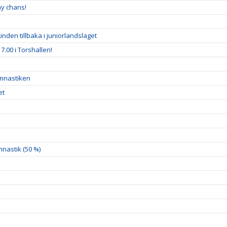
ny chans!
inden tillbaka i juniorlandslaget
7.00 i Torshallen!
ymnastiken
et
nastik (50 %)