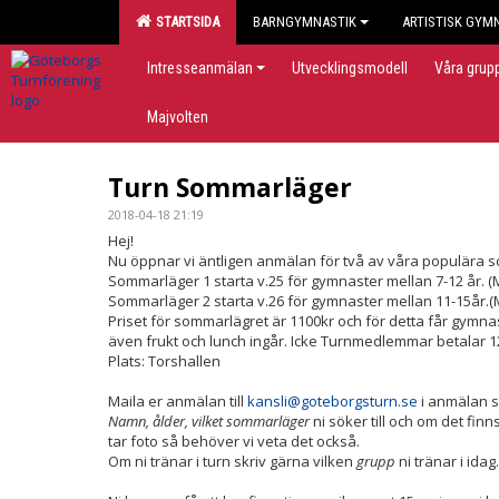
STARTSIDA
BARNGYMNASTIK
ARTISTISK GYM
Intresseanmälan
Utvecklingsmodell
Våra grup
Majvolten
Turn Sommarläger
2018-04-18 21:19
Hej!
Nu öppnar vi äntligen anmälan för två av våra populära 
Sommarläger 1 starta v.25 för gymnaster mellan 7-12 år. 
Sommarläger 2 starta v.26 för gymnaster mellan 11-15år
Priset för sommarlägret är 1100kr och för detta får gymnas
även frukt och lunch ingår. Icke Turnmedlemmar betalar 12
Plats: Torshallen
Maila er anmälan till
kansli@goteborgsturn.se
i anmälan sk
Namn, ålder, vilket sommarläger
ni söker till och om det fin
tar foto så behöver vi veta det också.
Om ni tränar i turn skriv gärna vilken
grupp
ni tränar i idag.