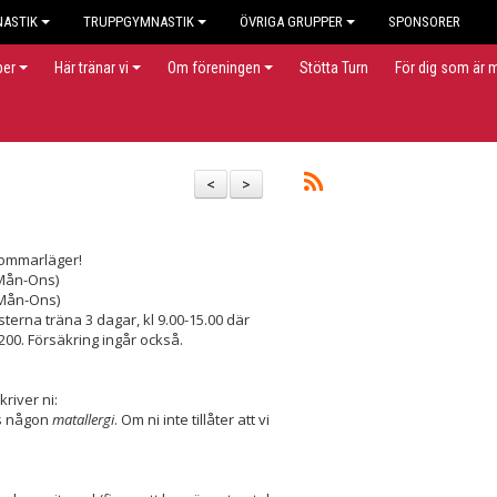
NASTIK
TRUPPGYMNASTIK
ÖVRIGA GRUPPER
SPONSORER
per
Här tränar vi
Om föreningen
Stötta Turn
För dig som är
<
>
sommarläger!
(Mån-Ons)
.(Mån-Ons)
terna träna 3 dagar, kl 9.00-15.00 där
00. Försäkring ingår också.
river ni:
ns någon
matallergi
. Om ni inte tillåter att vi