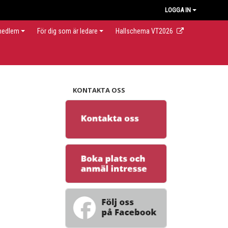
LOGGA IN
 medlem
För dig som är ledare
Hallschema VT2026
KONTAKTA OSS