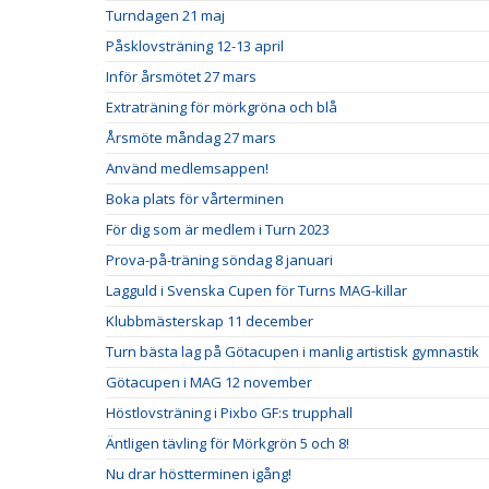
Turndagen 21 maj
Påsklovsträning 12-13 april
Inför årsmötet 27 mars
Extraträning för mörkgröna och blå
Årsmöte måndag 27 mars
Använd medlemsappen!
Boka plats för vårterminen
För dig som är medlem i Turn 2023
Prova-på-träning söndag 8 januari
Lagguld i Svenska Cupen för Turns MAG-killar
Klubbmästerskap 11 december
Turn bästa lag på Götacupen i manlig artistisk gymnastik
Götacupen i MAG 12 november
Höstlovsträning i Pixbo GF:s trupphall
Äntligen tävling för Mörkgrön 5 och 8!
Nu drar höstterminen igång!