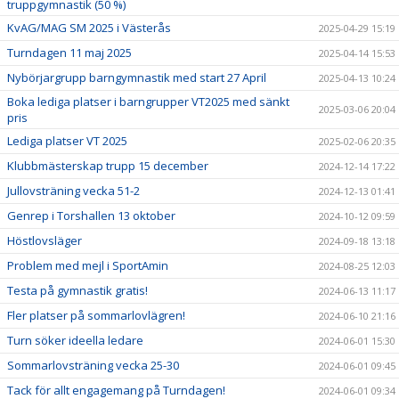
truppgymnastik (50 %)
KvAG/MAG SM 2025 i Västerås
2025-04-29 15:19
Turndagen 11 maj 2025
2025-04-14 15:53
Nybörjargrupp barngymnastik med start 27 April
2025-04-13 10:24
Boka lediga platser i barngrupper VT2025 med sänkt
2025-03-06 20:04
pris
Lediga platser VT 2025
2025-02-06 20:35
Klubbmästerskap trupp 15 december
2024-12-14 17:22
Jullovsträning vecka 51-2
2024-12-13 01:41
Genrep i Torshallen 13 oktober
2024-10-12 09:59
Höstlovsläger
2024-09-18 13:18
Problem med mejl i SportAmin
2024-08-25 12:03
Testa på gymnastik gratis!
2024-06-13 11:17
Fler platser på sommarlovlägren!
2024-06-10 21:16
Turn söker ideella ledare
2024-06-01 15:30
Sommarlovsträning vecka 25-30
2024-06-01 09:45
Tack för allt engagemang på Turndagen!
2024-06-01 09:34