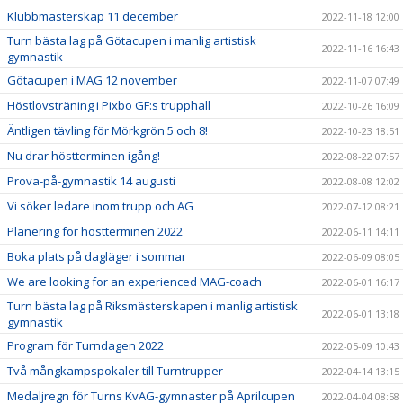
Klubbmästerskap 11 december
2022-11-18 12:00
Turn bästa lag på Götacupen i manlig artistisk
2022-11-16 16:43
gymnastik
Götacupen i MAG 12 november
2022-11-07 07:49
Höstlovsträning i Pixbo GF:s trupphall
2022-10-26 16:09
Äntligen tävling för Mörkgrön 5 och 8!
2022-10-23 18:51
Nu drar höstterminen igång!
2022-08-22 07:57
Prova-på-gymnastik 14 augusti
2022-08-08 12:02
Vi söker ledare inom trupp och AG
2022-07-12 08:21
Planering för höstterminen 2022
2022-06-11 14:11
Boka plats på dagläger i sommar
2022-06-09 08:05
We are looking for an experienced MAG-coach
2022-06-01 16:17
Turn bästa lag på Riksmästerskapen i manlig artistisk
2022-06-01 13:18
gymnastik
Program för Turndagen 2022
2022-05-09 10:43
Två mångkampspokaler till Turntrupper
2022-04-14 13:15
Medaljregn för Turns KvAG-gymnaster på Aprilcupen
2022-04-04 08:58