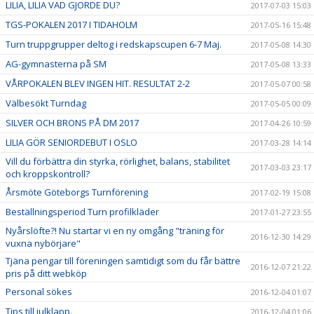
LILIA, LILIA VAD GJORDE DU?
2017-07-03 15:03
TGS-POKALEN 2017 I TIDAHOLM
2017-05-16 15:48
Turn truppgrupper deltog i redskapscupen 6-7 Maj.
2017-05-08 14:30
AG-gymnasterna på SM
2017-05-08 13:33
VÅRPOKALEN BLEV INGEN HIT. RESULTAT 2-2
2017-05-07 00:58
Välbesökt Turndag
2017-05-05 00:09
SILVER OCH BRONS PÅ DM 2017
2017-04-26 10:59
LILIA GÖR SENIORDEBUT I OSLO
2017-03-28 14:14
Vill du förbättra din styrka, rörlighet, balans, stabilitet
2017-03-03 23:17
och kroppskontroll?
Årsmöte Göteborgs Turnförening
2017-02-19 15:08
Beställningsperiod Turn profilkläder
2017-01-27 23:55
Nyårslöfte?! Nu startar vi en ny omgång "träning för
2016-12-30 14:29
vuxna nybörjare"
Tjäna pengar till föreningen samtidigt som du får bättre
2016-12-07 21:22
pris på ditt webköp
Personal sökes
2016-12-04 01:07
Tips till julklapp.
2016-12-04 01:06