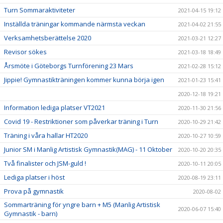
Turn Sommaraktiviteter
2021-04-15 19:12
Inställda träningar kommande närmsta veckan
2021-04-02 21:55
Verksamhetsberättelse 2020
2021-03-21 12:27
Revisor sökes
2021-03-18 18:49
Årsmöte i Göteborgs Turnförening 23 Mars
2021-02-28 15:12
Jippie! Gymnastikträningen kommer kunna börja igen
2021-01-23 15:41
2020-12-18 19:21
Information lediga platser VT2021
2020-11-30 21:56
Covid 19 - Restriktioner som påverkar träning i Turn
2020-10-29 21:42
Träning i våra hallar HT2020
2020-10-27 10:59
Junior SM i Manlig Artistisk Gymnastik(MAG) - 11 Oktober
2020-10-20 20:35
Två finalister och JSM-guld !
2020-10-11 20:05
Lediga platser i höst
2020-08-19 23:11
Prova på gymnastik
2020-08-02
Sommarträning för yngre barn + M5 (Manlig Artistisk
2020-06-07 15:40
Gymnastik - barn)