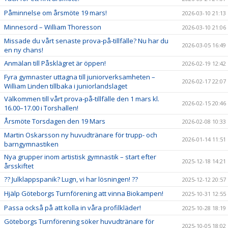
Påminnelse om årsmöte 19 mars!
2026-03-10 21:13
Minnesord – William Thoresson
2026-03-10 21:06
Missade du vårt senaste prova-på-tillfälle? Nu har du
2026-03-05 16:49
en ny chans!
Anmälan till Påsklägret är öppen!
2026-02-19 12:42
Fyra gymnaster uttagna till juniorverksamheten –
2026-02-17 22:07
William Linden tillbaka i juniorlandslaget
Välkommen till vårt prova-på-tillfälle den 1 mars kl.
2026-02-15 20:46
16.00–17.00 i Torshallen!
Årsmöte Torsdagen den 19 Mars
2026-02-08 10:33
Martin Oskarsson ny huvudtränare för trupp- och
2026-01-14 11:51
barngymnastiken
Nya grupper inom artistisk gymnastik – start efter
2025-12-18 14:21
årsskiftet
?? Julklappspanik? Lugn, vi har lösningen! ??
2025-12-12 20:57
Hjälp Göteborgs Turnförening att vinna Biokampen!
2025-10-31 12:55
Passa också på att kolla in våra profilkläder!
2025-10-28 18:19
Göteborgs Turnförening söker huvudtränare för
2025-10-05 18:02