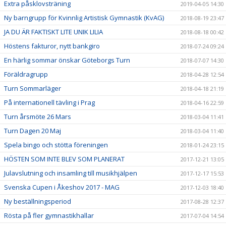
Extra påsklovsträning
2019-04-05 14:30
Ny barngrupp för Kvinnlig Artistisk Gymnastik (KvAG)
2018-08-19 23:47
JA DU ÄR FAKTISKT LITE UNIK LILIA
2018-08-18 00:42
Höstens fakturor, nytt bankgiro
2018-07-24 09:24
En härlig sommar önskar Göteborgs Turn
2018-07-07 14:30
Föräldragrupp
2018-04-28 12:54
Turn Sommarläger
2018-04-18 21:19
På internationell tävling i Prag
2018-04-16 22:59
Turn årsmöte 26 Mars
2018-03-04 11:41
Turn Dagen 20 Maj
2018-03-04 11:40
Spela bingo och stötta föreningen
2018-01-24 23:15
HÖSTEN SOM INTE BLEV SOM PLANERAT
2017-12-21 13:05
Julavslutning och insamling till musikhjälpen
2017-12-17 15:53
Svenska Cupen i Åkeshov 2017 - MAG
2017-12-03 18:40
Ny beställningsperiod
2017-08-28 12:37
Rösta på fler gymnastikhallar
2017-07-04 14:54