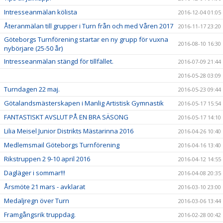
Intresseanmälan kölista
2016-12-04 01:05
Återanmälan till grupper i Turn från och med Våren 2017
2016-11-17 23:20
Göteborgs Turnförening startar en ny grupp för vuxna
2016-08-10 16:30
nybörjare (25-50 år)
Intresseanmälan stängd för tillfället.
2016-07-09 21:44
2016-05-28 03:09
Turndagen 22 maj.
2016-05-23 09:44
Götalandsmästerskapen i Manlig Artistisk Gymnastik
2016-05-17 15:54
FANTASTISKT AVSLUT PÅ EN BRA SÄSONG
2016-05-17 14:10
Lilia Meisel Junior Distrikts Mästarinna 2016
2016-04-26 10:40
Medlemsmail Göteborgs Turnförening
2016-04-16 13:40
Rikstruppen 2 9-10 april 2016
2016-04-12 14:55
Dagläger i sommar!!!
2016-04-08 20:35
Årsmöte 21 mars - avklarat
2016-03-10 23:00
Medaljregn över Turn
2016-03-06 13:44
Framgångsrik truppdag.
2016-02-28 00:42