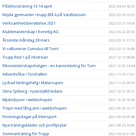
Påsklovsträning 13-14 april
2022-04-03 18:33
Nöjda gymnaster i trupp Blå 4 på Västklassen
2022-03-29 19:05
Verksamhetsberättelse 2021
2022-03-27 14:36
Klubbmästerskap i Kvinnlig AG
2022-03-22 20:33
Årsmöte måndag 28 mars
2022-03-13 17:13
Vi välkomnar Cumulus till Turn!
2022-02-12 19:08
Trupp Röd 1 på rikstrean
2021-12-13 08:08
Riksmästerskapshelgen - en kanontävling för Turn
2021-12-03 14:44
Adventsfika i Torshallen
2021-11-25 11:01
Lyckad tävlingshelg i Mälarcupen
2021-11-22 20:05
Stina Sjöberg - nyanställd ledare
2021-10-31 18:51
Mjukisbyxor i webbshopen
2021-10-20 18:59
Tröjor med lång ärm i webbshopen
2021-09-30 10:17
Föreningsdagar på Intersport
2021-09-06 09:48
Nya träningskläder och profilprylar
2021-08-25 19:00
Sommarträning för Trupp
2021-06-06 21:09