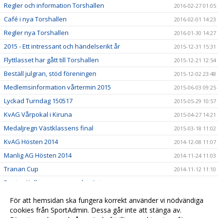
Regler och information Torshallen
2016-02-27 01:05
Café i nya Torshallen
2016-02-01 14:23
Regler nya Torshallen
2016-01-30 14:27
2015 - Ett intressant och händelserikt år
2015-12-31 15:31
Flyttlasset har gått till Torshallen
2015-12-21 12:54
Beställ julgran, stöd föreningen
2015-12-02 23:48
Medlemsinformation vårtermin 2015
2015-06-03 09:25
Lyckad Turndag 150517
2015-05-29 10:57
KvAG Vårpokal i Kiruna
2015-04-27 14:21
Medaljregn Västklassens final
2015-03-18 11:02
KvAG Hösten 2014
2014-12-08 11:07
Manlig AG Hösten 2014
2014-11-24 11:03
Tranan Cup
2014-11-12 11:10
Pontus Kallanvaara svensk mästare
2014-11-11 14:29
Turn Dagen 2014
2014-11-11 14:29
För att hemsidan ska fungera korrekt använder vi nödvändiga
Göteborgs turn träningsläger
cookies från SportAdmin. Dessa går inte att stänga av.
2014-11-11 14:28