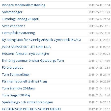
Vinnare stödmedlemstävling
2019-06-19 10:14
Sommarläger
2019-05-03 18:23
Turndag Söndag 28 April
2019-04-22 21:51
Sista chansen !
2019-04-15 11:15
Extra påsklovsträning
2019-04-05 14:30
Ny barngrupp för Kvinnlig Artistisk Gymnastik (KvAG)
2018-08-19 23:47
JA DU ÄR FAKTISKT LITE UNIK LILIA
2018-08-18 00:42
Höstens fakturor, nytt bankgiro
2018-07-24 09:24
En härlig sommar önskar Göteborgs Turn
2018-07-07 14:30
Föräldragrupp
2018-04-28 12:54
Turn Sommarläger
2018-04-18 21:19
På internationell tävling i Prag
2018-04-16 22:59
Turn årsmöte 26 Mars
2018-03-04 11:41
Turn Dagen 20 Maj
2018-03-04 11:40
Spela bingo och stötta föreningen
2018-01-24 23:15
HÖSTEN SOM INTE BLEV SOM PLANERAT
2017-12-21 13:05