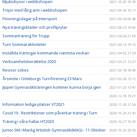
Mjukisbyxor i webbshopen
2021-10-20 18:59
Tröjor med lång ärm i webbshopen
2021-09-30 10:17
Föreningsdagar på Intersport
2021-09-06 09:48
Nya träningskläder och profilprylar
2021-08-25 19:00
Sommarträning för Trupp
2021-06-06 21:09
Turn Sommaraktiviteter
2021-04-15 19:12
Inställda träningar kommande närmsta veckan
2021-04-02 21:55
Verksamhetsberättelse 2020
2021-03-21 12:27
Revisor sökes
2021-03-18 18:49
Årsmöte i Göteborgs Turnförening 23 Mars
2021-02-28 15:12
Jippie! Gymnastikträningen kommer kunna börja igen
2021-01-23 15:41
2020-12-18 19:21
Information lediga platser VT2021
2020-11-30 21:56
Covid 19 - Restriktioner som påverkar träning i Turn
2020-10-29 21:42
Träning i våra hallar HT2020
2020-10-27 10:59
Junior SM i Manlig Artistisk Gymnastik(MAG) - 11 Oktober
2020-10-20 20:35