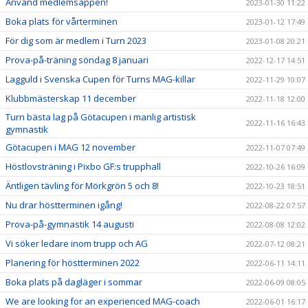
Använd medlemsappen!
2023-01-30 11:22
Boka plats för vårterminen
2023-01-12 17:49
För dig som är medlem i Turn 2023
2023-01-08 20:21
Prova-på-träning söndag 8 januari
2022-12-17 14:51
Lagguld i Svenska Cupen för Turns MAG-killar
2022-11-29 10:07
Klubbmästerskap 11 december
2022-11-18 12:00
Turn bästa lag på Götacupen i manlig artistisk
2022-11-16 16:43
gymnastik
Götacupen i MAG 12 november
2022-11-07 07:49
Höstlovsträning i Pixbo GF:s trupphall
2022-10-26 16:09
Äntligen tävling för Mörkgrön 5 och 8!
2022-10-23 18:51
Nu drar höstterminen igång!
2022-08-22 07:57
Prova-på-gymnastik 14 augusti
2022-08-08 12:02
Vi söker ledare inom trupp och AG
2022-07-12 08:21
Planering för höstterminen 2022
2022-06-11 14:11
Boka plats på dagläger i sommar
2022-06-09 08:05
We are looking for an experienced MAG-coach
2022-06-01 16:17