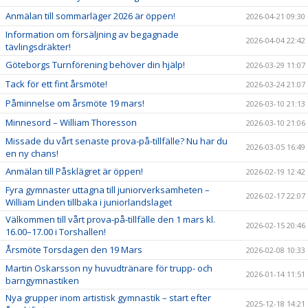
Anmälan till sommarläger 2026 är öppen!
2026-04-21 09:30
Information om försäljning av begagnade
2026-04-04 22:42
tävlingsdräkter!
Göteborgs Turnförening behöver din hjälp!
2026-03-29 11:07
Tack för ett fint årsmöte!
2026-03-24 21:07
Påminnelse om årsmöte 19 mars!
2026-03-10 21:13
Minnesord – William Thoresson
2026-03-10 21:06
Missade du vårt senaste prova-på-tillfälle? Nu har du
2026-03-05 16:49
en ny chans!
Anmälan till Påsklägret är öppen!
2026-02-19 12:42
Fyra gymnaster uttagna till juniorverksamheten –
2026-02-17 22:07
William Linden tillbaka i juniorlandslaget
Välkommen till vårt prova-på-tillfälle den 1 mars kl.
2026-02-15 20:46
16.00–17.00 i Torshallen!
Årsmöte Torsdagen den 19 Mars
2026-02-08 10:33
Martin Oskarsson ny huvudtränare för trupp- och
2026-01-14 11:51
barngymnastiken
Nya grupper inom artistisk gymnastik – start efter
2025-12-18 14:21