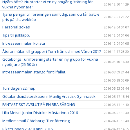
Nyårslöfte?! Nu startar vi en ny omgång "träning för
2016-12-30 14:29
vuxna nybörjare"
Tjäna pengar till föreningen samtidigt som du får bättre
2016-12-07 21:22
pris på ditt webköp
Personal sökes
2016-12-04 01:07
Tips till julklapp.
2016-12-04 01:06
Intresseanmälan kölista
2016-12-04 01:05
Återanmälan till grupper i Turn från och med Våren 2017
2016-11-17 23:20
Göteborgs Turnförening startar en ny grupp för vuxna
2016-08-10 16:30
nybörjare (25-50 år)
Intresseanmälan stängd för tillfället.
2016-07-09 21:44
2016-05-28 03:09
Turndagen 22 maj.
2016-05-23 09:44
Götalandsmästerskapen i Manlig Artistisk Gymnastik
2016-05-17 15:54
FANTASTISKT AVSLUT PÅ EN BRA SÄSONG
2016-05-17 14:10
Lilia Meisel Junior Distrikts Mästarinna 2016
2016-04-26 10:40
Medlemsmail Göteborgs Turnförening
2016-04-16 13:40
Rikstruppen 2 9-10 april 2016
2016-04-12 14:55