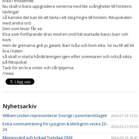
tvåa i fristående.
Nu skall vi bara uppgradera serierna med lite svårigheter till höstens
tävlingar
så kanske det kan bli att tävla i ett steg högre till hösten. Rikspokalen
med andra ord.
Den som lever får se.
Elsa som fortfarande dras med en ond häl startade bara i barr och
bom
men de grenarna gick ju galant. Barr tvåa och bom etta. Se nu till att bli
bra i hälen
så skall vi starta hårdträningen igen efter sommaren och också sikta
på Rikspokal.
Tack för en bra vinter och vår tjejerna.
//ewa
Nyhetsarkiv
William Linden representerar Sverige i Juniorlandslaget!
2026-07-23 15:22
Extra sommarträning för Ljusgrön & Mörkgrön vecka 23–
2026-05-27 23:06
24
Minnesvärd och lyckad Turndag 2026
2026-05-19 10:41