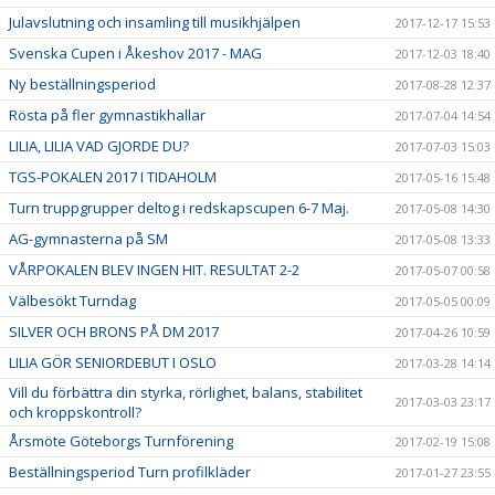
Julavslutning och insamling till musikhjälpen
2017-12-17 15:53
Svenska Cupen i Åkeshov 2017 - MAG
2017-12-03 18:40
Ny beställningsperiod
2017-08-28 12:37
Rösta på fler gymnastikhallar
2017-07-04 14:54
LILIA, LILIA VAD GJORDE DU?
2017-07-03 15:03
TGS-POKALEN 2017 I TIDAHOLM
2017-05-16 15:48
Turn truppgrupper deltog i redskapscupen 6-7 Maj.
2017-05-08 14:30
AG-gymnasterna på SM
2017-05-08 13:33
VÅRPOKALEN BLEV INGEN HIT. RESULTAT 2-2
2017-05-07 00:58
Välbesökt Turndag
2017-05-05 00:09
SILVER OCH BRONS PÅ DM 2017
2017-04-26 10:59
LILIA GÖR SENIORDEBUT I OSLO
2017-03-28 14:14
Vill du förbättra din styrka, rörlighet, balans, stabilitet
2017-03-03 23:17
och kroppskontroll?
Årsmöte Göteborgs Turnförening
2017-02-19 15:08
Beställningsperiod Turn profilkläder
2017-01-27 23:55