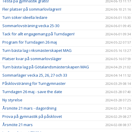
Testa på gymnastik gratis!
2024-06-13 11:17
Fler platser på sommarlovlägren!
2024-06-10 21:16
Turn söker ideella ledare
2024-06-01 15:30
Sommarlovsträning vecka 25-30
2024-06-01 09:45
Tack för allt engagemang på Turndagen!
2024-06-01 09:34
Program för Turndagen 26 maj
2024-05-22 07:57
Turn bästa lag i riksmästerskapet MAG
2024-05-16 13:27
Platser kvar på sommarlovsläger
2024-05-16 07:59
Turn bästa lag på Götalandsmästerskapen MAG
2024-04-29 21:02
Sommarläger vecka 25, 26, 27 och 33
2024-04-14 11:52
Påsklovsträning för Turngymnaster
2024-03-29 08:14
Turndagen 26 maj - save the date
2024-03-28 07:40
Ny styrelse
2024-03-28 07:25
Årsmöte 21 mars - dagordning
2024-02-29 11:26
Prova på gymnastik på påsklovet
2024-02-29 08:27
Årsmöte 21 mars
2024-02-08 08:37