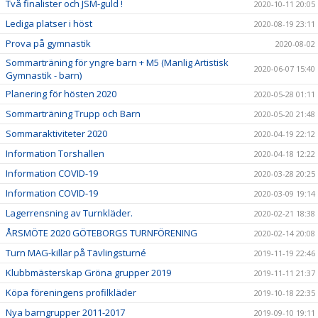
Två finalister och JSM-guld !
2020-10-11 20:05
Lediga platser i höst
2020-08-19 23:11
Prova på gymnastik
2020-08-02
Sommarträning för yngre barn + M5 (Manlig Artistisk
2020-06-07 15:40
Gymnastik - barn)
Planering för hösten 2020
2020-05-28 01:11
Sommarträning Trupp och Barn
2020-05-20 21:48
Sommaraktiviteter 2020
2020-04-19 22:12
Information Torshallen
2020-04-18 12:22
Information COVID-19
2020-03-28 20:25
Information COVID-19
2020-03-09 19:14
Lagerrensning av Turnkläder.
2020-02-21 18:38
ÅRSMÖTE 2020 GÖTEBORGS TURNFÖRENING
2020-02-14 20:08
Turn MAG-killar på Tävlingsturné
2019-11-19 22:46
Klubbmästerskap Gröna grupper 2019
2019-11-11 21:37
Köpa föreningens profilkläder
2019-10-18 22:35
Nya barngrupper 2011-2017
2019-09-10 19:11