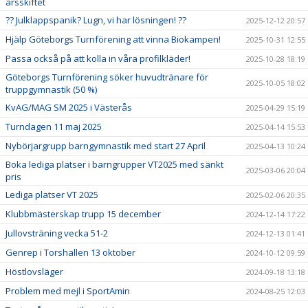
årsskiftet
?? Julklappspanik? Lugn, vi har lösningen! ??
2025-12-12 20:57
Hjälp Göteborgs Turnförening att vinna Biokampen!
2025-10-31 12:55
Passa också på att kolla in våra profilkläder!
2025-10-28 18:19
Göteborgs Turnförening söker huvudtränare för
2025-10-05 18:02
truppgymnastik (50 %)
KvAG/MAG SM 2025 i Västerås
2025-04-29 15:19
Turndagen 11 maj 2025
2025-04-14 15:53
Nybörjargrupp barngymnastik med start 27 April
2025-04-13 10:24
Boka lediga platser i barngrupper VT2025 med sänkt
2025-03-06 20:04
pris
Lediga platser VT 2025
2025-02-06 20:35
Klubbmästerskap trupp 15 december
2024-12-14 17:22
Jullovsträning vecka 51-2
2024-12-13 01:41
Genrep i Torshallen 13 oktober
2024-10-12 09:59
Höstlovsläger
2024-09-18 13:18
Problem med mejl i SportAmin
2024-08-25 12:03