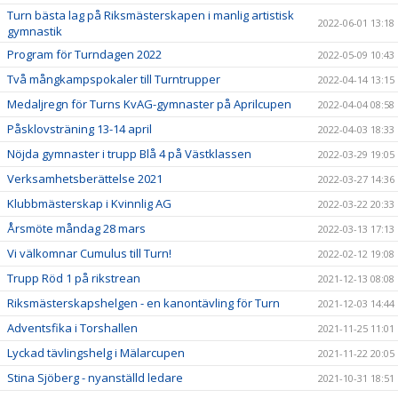
Turn bästa lag på Riksmästerskapen i manlig artistisk
2022-06-01 13:18
gymnastik
Program för Turndagen 2022
2022-05-09 10:43
Två mångkampspokaler till Turntrupper
2022-04-14 13:15
Medaljregn för Turns KvAG-gymnaster på Aprilcupen
2022-04-04 08:58
Påsklovsträning 13-14 april
2022-04-03 18:33
Nöjda gymnaster i trupp Blå 4 på Västklassen
2022-03-29 19:05
Verksamhetsberättelse 2021
2022-03-27 14:36
Klubbmästerskap i Kvinnlig AG
2022-03-22 20:33
Årsmöte måndag 28 mars
2022-03-13 17:13
Vi välkomnar Cumulus till Turn!
2022-02-12 19:08
Trupp Röd 1 på rikstrean
2021-12-13 08:08
Riksmästerskapshelgen - en kanontävling för Turn
2021-12-03 14:44
Adventsfika i Torshallen
2021-11-25 11:01
Lyckad tävlingshelg i Mälarcupen
2021-11-22 20:05
Stina Sjöberg - nyanställd ledare
2021-10-31 18:51