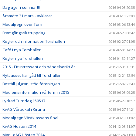
Dagläger i sommar!!!
2016-04-08 20:35
Årsmöte 21 mars - avklarat
2016-03-10 23:00
Medaljregn över Turn
2016-03-06 13:44
Framgångsrik truppdag.
2016-02-28 00:42
Regler och information Torshallen
2016-02-27 01:05
Café i nya Torshallen
2016-02-01 14:23
Regler nya Torshallen
2016-01-30 14:27
2015 - Ett intressant och händelserikt år
2015-12-31 15:31
Flyttlasset har gått till Torshallen
2015-12-21 12:54
Beställ julgran, stöd föreningen
2015-12-02 23:48
Medlemsinformation vårtermin 2015
2015-06-03 09:25
Lyckad Turndag 150517
2015-05-29 10:57
KvAG Vårpokal i Kiruna
2015-04-27 14:21
Medaljregn Västklassens final
2015-03-18 11:02
KvAG Hösten 2014
2014-12-08 11:07
Manlig AG Hösten 2014
2014-11-24 11:03