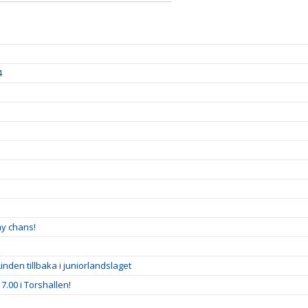
4
ny chans!
inden tillbaka i juniorlandslaget
7.00 i Torshallen!