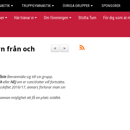
NASTIK
TRUPPGYMNASTIK
ÖVRIGA GRUPPER
SPONSORER
per
Här tränar vi
Om föreningen
Stötta Turn
För dig som är
rn från och
<
>
åste
återanmäla sig till sin grupp.
JA
eller
NEJ
om er son/dotter vill fortsätta.
skiftet 2016/17, annars förlorar man sin
nan möjlighet att få en plats istället.