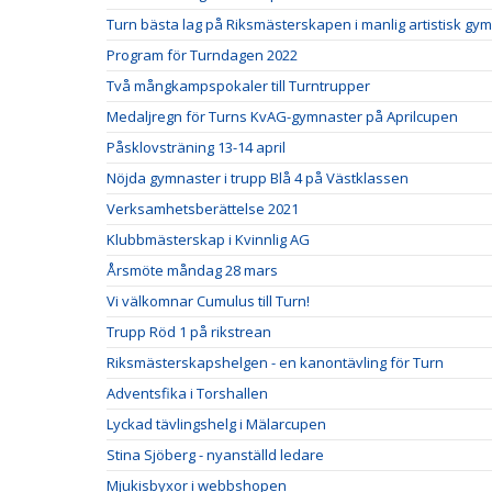
Turn bästa lag på Riksmästerskapen i manlig artistisk gy
Program för Turndagen 2022
Två mångkampspokaler till Turntrupper
Medaljregn för Turns KvAG-gymnaster på Aprilcupen
Påsklovsträning 13-14 april
Nöjda gymnaster i trupp Blå 4 på Västklassen
Verksamhetsberättelse 2021
Klubbmästerskap i Kvinnlig AG
Årsmöte måndag 28 mars
Vi välkomnar Cumulus till Turn!
Trupp Röd 1 på rikstrean
Riksmästerskapshelgen - en kanontävling för Turn
Adventsfika i Torshallen
Lyckad tävlingshelg i Mälarcupen
Stina Sjöberg - nyanställd ledare
Mjukisbyxor i webbshopen