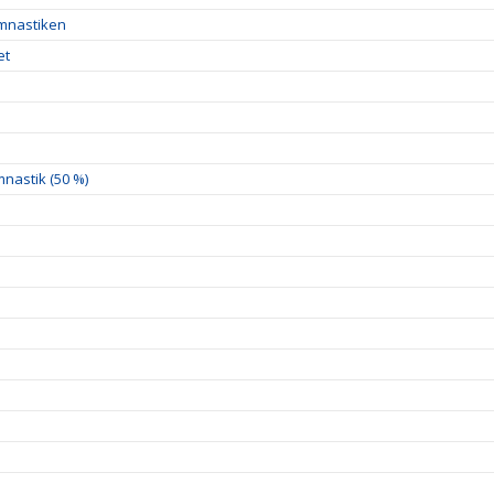
ymnastiken
et
nastik (50 %)