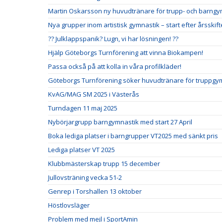
Martin Oskarsson ny huvudtränare för trupp- och barng
Nya grupper inom artistisk gymnastik – start efter årsskift
?? Julklappspanik? Lugn, vi har lösningen! ??
Hjälp Göteborgs Turnförening att vinna Biokampen!
Passa också på att kolla in våra profilkläder!
Göteborgs Turnförening söker huvudtränare för truppgym
KvAG/MAG SM 2025 i Västerås
Turndagen 11 maj 2025
Nybörjargrupp barngymnastik med start 27 April
Boka lediga platser i barngrupper VT2025 med sänkt pris
Lediga platser VT 2025
Klubbmästerskap trupp 15 december
Jullovsträning vecka 51-2
Genrep i Torshallen 13 oktober
Höstlovsläger
Problem med mejl i SportAmin