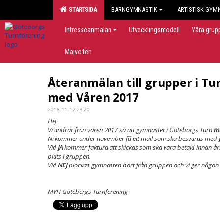
STARTSIDA
BARNGYMNASTIK
ARTISTISK GYM
Intresseanmälan
Utvecklingsmodell
Våra grup
Majvolten
Återanmälan till grupper i Tu
med Våren 2017
2016-11-17 23:20
Hej
Vi ändrar från våren 2017 så att gymnaster i Göteborgs Turn
m
Ni kommer under november få ett mail som ska besvaras med
Vid
JA
kommer faktura att skickas som ska vara betald innan års
plats i gruppen.
Vid
NEJ
plockas gymnasten bort från gruppen och vi ger någon an
MVH Göteborgs Turnförening