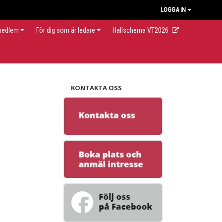
LOGGA IN
 medlem
För dig som är ledare
Hallschema VT2026
KONTAKTA OSS