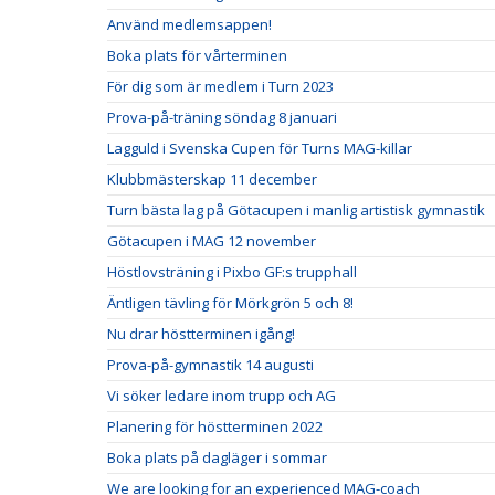
Använd medlemsappen!
Boka plats för vårterminen
För dig som är medlem i Turn 2023
Prova-på-träning söndag 8 januari
Lagguld i Svenska Cupen för Turns MAG-killar
Klubbmästerskap 11 december
Turn bästa lag på Götacupen i manlig artistisk gymnastik
Götacupen i MAG 12 november
Höstlovsträning i Pixbo GF:s trupphall
Äntligen tävling för Mörkgrön 5 och 8!
Nu drar höstterminen igång!
Prova-på-gymnastik 14 augusti
Vi söker ledare inom trupp och AG
Planering för höstterminen 2022
Boka plats på dagläger i sommar
We are looking for an experienced MAG-coach