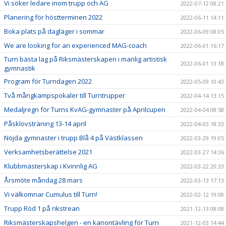
Vi söker ledare inom trupp och AG
2022-07-12 08:21
Planering för höstterminen 2022
2022-06-11 14:11
Boka plats på dagläger i sommar
2022-06-09 08:05
We are looking for an experienced MAG-coach
2022-06-01 16:17
Turn bästa lag på Riksmästerskapen i manlig artistisk
2022-06-01 13:18
gymnastik
Program för Turndagen 2022
2022-05-09 10:43
Två mångkampspokaler till Turntrupper
2022-04-14 13:15
Medaljregn för Turns KvAG-gymnaster på Aprilcupen
2022-04-04 08:58
Påsklovsträning 13-14 april
2022-04-03 18:33
Nöjda gymnaster i trupp Blå 4 på Västklassen
2022-03-29 19:05
Verksamhetsberättelse 2021
2022-03-27 14:36
Klubbmästerskap i Kvinnlig AG
2022-03-22 20:33
Årsmöte måndag 28 mars
2022-03-13 17:13
Vi välkomnar Cumulus till Turn!
2022-02-12 19:08
Trupp Röd 1 på rikstrean
2021-12-13 08:08
Riksmästerskapshelgen - en kanontävling för Turn
2021-12-03 14:44