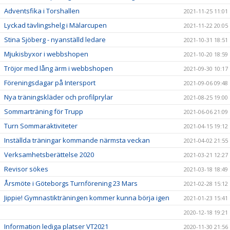
Adventsfika i Torshallen
2021-11-25 11:01
Lyckad tävlingshelg i Mälarcupen
2021-11-22 20:05
Stina Sjöberg - nyanställd ledare
2021-10-31 18:51
Mjukisbyxor i webbshopen
2021-10-20 18:59
Tröjor med lång ärm i webbshopen
2021-09-30 10:17
Föreningsdagar på Intersport
2021-09-06 09:48
Nya träningskläder och profilprylar
2021-08-25 19:00
Sommarträning för Trupp
2021-06-06 21:09
Turn Sommaraktiviteter
2021-04-15 19:12
Inställda träningar kommande närmsta veckan
2021-04-02 21:55
Verksamhetsberättelse 2020
2021-03-21 12:27
Revisor sökes
2021-03-18 18:49
Årsmöte i Göteborgs Turnförening 23 Mars
2021-02-28 15:12
Jippie! Gymnastikträningen kommer kunna börja igen
2021-01-23 15:41
2020-12-18 19:21
Information lediga platser VT2021
2020-11-30 21:56