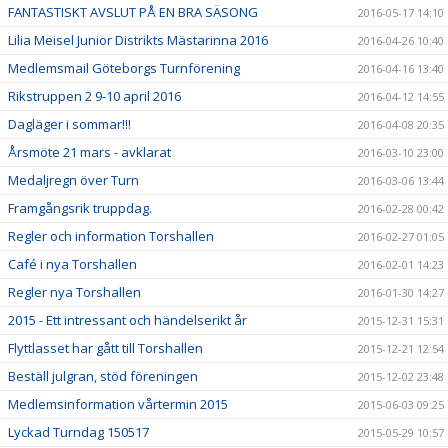
FANTASTISKT AVSLUT PÅ EN BRA SÄSONG
2016-05-17 14:10
Lilia Meisel Junior Distrikts Mästarinna 2016
2016-04-26 10:40
Medlemsmail Göteborgs Turnförening
2016-04-16 13:40
Rikstruppen 2 9-10 april 2016
2016-04-12 14:55
Dagläger i sommar!!!
2016-04-08 20:35
Årsmöte 21 mars - avklarat
2016-03-10 23:00
Medaljregn över Turn
2016-03-06 13:44
Framgångsrik truppdag.
2016-02-28 00:42
Regler och information Torshallen
2016-02-27 01:05
Café i nya Torshallen
2016-02-01 14:23
Regler nya Torshallen
2016-01-30 14:27
2015 - Ett intressant och händelserikt år
2015-12-31 15:31
Flyttlasset har gått till Torshallen
2015-12-21 12:54
Beställ julgran, stöd föreningen
2015-12-02 23:48
Medlemsinformation vårtermin 2015
2015-06-03 09:25
Lyckad Turndag 150517
2015-05-29 10:57