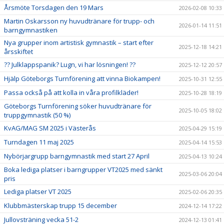
Årsmöte Torsdagen den 19 Mars
2026-02-08 10:33
Martin Oskarsson ny huvudtränare för trupp- och
2026-01-14 11:51
barngymnastiken
Nya grupper inom artistisk gymnastik – start efter
2025-12-18 14:21
årsskiftet
?? Julklappspanik? Lugn, vi har lösningen! ??
2025-12-12 20:57
Hjälp Göteborgs Turnförening att vinna Biokampen!
2025-10-31 12:55
Passa också på att kolla in våra profilkläder!
2025-10-28 18:19
Göteborgs Turnförening söker huvudtränare för
2025-10-05 18:02
truppgymnastik (50 %)
KvAG/MAG SM 2025 i Västerås
2025-04-29 15:19
Turndagen 11 maj 2025
2025-04-14 15:53
Nybörjargrupp barngymnastik med start 27 April
2025-04-13 10:24
Boka lediga platser i barngrupper VT2025 med sänkt
2025-03-06 20:04
pris
Lediga platser VT 2025
2025-02-06 20:35
Klubbmästerskap trupp 15 december
2024-12-14 17:22
Jullovsträning vecka 51-2
2024-12-13 01:41