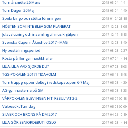
Turn årsmöte 26 Mars
2018-03-04 11:41
Turn Dagen 20 Maj
2018-03-04 11:40
Spela bingo och stötta föreningen
2018-01-24 23:15
HÖSTEN SOM INTE BLEV SOM PLANERAT
2017-12-21 13:05
Julavslutning och insamling till musikhjälpen
2017-12-17 15:53
Svenska Cupen i Åkeshov 2017 - MAG
2017-12-03 18:40
Ny beställningsperiod
2017-08-28 12:37
Rösta på fler gymnastikhallar
2017-07-04 14:54
LILIA, LILIA VAD GJORDE DU?
2017-07-03 15:03
TGS-POKALEN 2017 I TIDAHOLM
2017-05-16 15:48
Turn truppgrupper deltog i redskapscupen 6-7 Maj.
2017-05-08 14:30
AG-gymnasterna på SM
2017-05-08 13:33
VÅRPOKALEN BLEV INGEN HIT. RESULTAT 2-2
2017-05-07 00:58
Välbesökt Turndag
2017-05-05 00:09
SILVER OCH BRONS PÅ DM 2017
2017-04-26 10:59
LILIA GÖR SENIORDEBUT I OSLO
2017-03-28 14:14