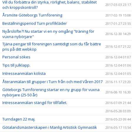
Vill du förbättra din styrka, rörlighet, balans, stabilitet
2017-03-03 23:17
och kroppskontroll?
Årsmöte Göteborgs Turnförening
2017-02-19 15:08
Beställningsperiod Turn profilkläder
2017-01-27 23:55
Nyårslöfte?! Nu startar vi en ny omgång "träning för
2016-12-30 14:29
vuxna nybörjare"
Tjäna pengar till föreningen samtidigt som du får bättre
2016-12-07 21:22
pris på ditt webköp
Personal sökes
2016-12-04 01:07
Tips till julklapp.
2016-12-04 01:06
Intresseanmälan kölista
2016-12-04 01:05
Återanmälan till grupper i Turn från och med Våren 2017
2016-11-17 23:20
Göteborgs Turnförening startar en ny grupp för vuxna
2016-08-10 16:30
nybörjare (25-50 år)
Intresseanmälan stängd för tillfället.
2016-07-09 21:44
2016-05-28 03:09
Turndagen 22 maj.
2016-05-23 09:44
Götalandsmästerskapen i Manlig Artistisk Gymnastik
2016-05-17 15:54