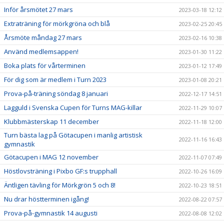
Inför årsmötet 27 mars
2023-03-18 12:12
Extraträning för mörkgröna och blå
2023-02-25 20:45
Årsmöte måndag 27 mars
2023-02-16 10:38
Använd medlemsappen!
2023-01-30 11:22
Boka plats för vårterminen
2023-01-12 17:49
För dig som är medlem i Turn 2023
2023-01-08 20:21
Prova-på-träning söndag 8 januari
2022-12-17 14:51
Lagguld i Svenska Cupen för Turns MAG-killar
2022-11-29 10:07
Klubbmästerskap 11 december
2022-11-18 12:00
Turn bästa lag på Götacupen i manlig artistisk
2022-11-16 16:43
gymnastik
Götacupen i MAG 12 november
2022-11-07 07:49
Höstlovsträning i Pixbo GF:s trupphall
2022-10-26 16:09
Äntligen tävling för Mörkgrön 5 och 8!
2022-10-23 18:51
Nu drar höstterminen igång!
2022-08-22 07:57
Prova-på-gymnastik 14 augusti
2022-08-08 12:02