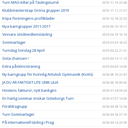
Turn MAG-killar på Tävlingsturné
2019-11-19 22:46
Klubbmästerskap Gröna grupper 2019
2019-11-11 21:37
Köpa föreningens profilkläder
2019-10-18 22:35
Nya barngrupper 2011-2017
2019-09-10 19:11
Vinnare stödmedlemstävling
2019-06-19 10:14
Sommarläger
2019-05-03 18:23
Turndag Söndag 28 April
2019-04-22 21:51
Sista chansen !
2019-04-15 11:15
Extra påsklovsträning
2019-04-05 14:30
Ny barngrupp för Kvinnlig Artistisk Gymnastik (KvAG)
2018-08-19 23:47
JA DU ÄR FAKTISKT LITE UNIK LILIA
2018-08-18 00:42
Höstens fakturor, nytt bankgiro
2018-07-24 09:24
En härlig sommar önskar Göteborgs Turn
2018-07-07 14:30
Föräldragrupp
2018-04-28 12:54
Turn Sommarläger
2018-04-18 21:19
På internationell tävling i Prag
2018-04-16 22:59