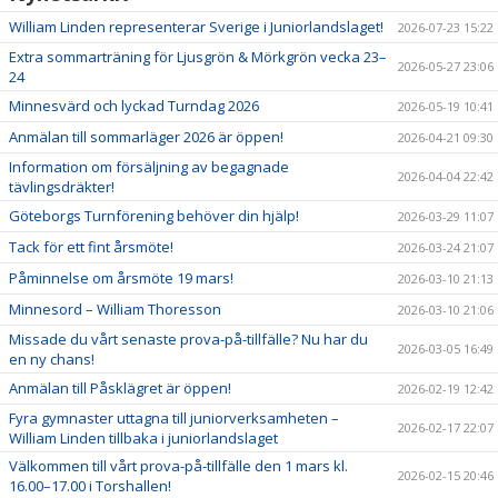
William Linden representerar Sverige i Juniorlandslaget!
2026-07-23 15:22
Extra sommarträning för Ljusgrön & Mörkgrön vecka 23–
2026-05-27 23:06
24
Minnesvärd och lyckad Turndag 2026
2026-05-19 10:41
Anmälan till sommarläger 2026 är öppen!
2026-04-21 09:30
Information om försäljning av begagnade
2026-04-04 22:42
tävlingsdräkter!
Göteborgs Turnförening behöver din hjälp!
2026-03-29 11:07
Tack för ett fint årsmöte!
2026-03-24 21:07
Påminnelse om årsmöte 19 mars!
2026-03-10 21:13
Minnesord – William Thoresson
2026-03-10 21:06
Missade du vårt senaste prova-på-tillfälle? Nu har du
2026-03-05 16:49
en ny chans!
Anmälan till Påsklägret är öppen!
2026-02-19 12:42
Fyra gymnaster uttagna till juniorverksamheten –
2026-02-17 22:07
William Linden tillbaka i juniorlandslaget
Välkommen till vårt prova-på-tillfälle den 1 mars kl.
2026-02-15 20:46
16.00–17.00 i Torshallen!