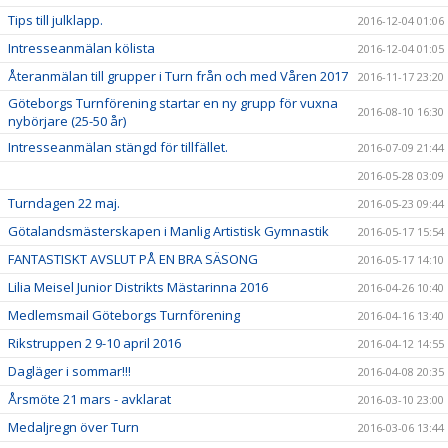
Tips till julklapp.
2016-12-04 01:06
Intresseanmälan kölista
2016-12-04 01:05
Återanmälan till grupper i Turn från och med Våren 2017
2016-11-17 23:20
Göteborgs Turnförening startar en ny grupp för vuxna
2016-08-10 16:30
nybörjare (25-50 år)
Intresseanmälan stängd för tillfället.
2016-07-09 21:44
2016-05-28 03:09
Turndagen 22 maj.
2016-05-23 09:44
Götalandsmästerskapen i Manlig Artistisk Gymnastik
2016-05-17 15:54
FANTASTISKT AVSLUT PÅ EN BRA SÄSONG
2016-05-17 14:10
Lilia Meisel Junior Distrikts Mästarinna 2016
2016-04-26 10:40
Medlemsmail Göteborgs Turnförening
2016-04-16 13:40
Rikstruppen 2 9-10 april 2016
2016-04-12 14:55
Dagläger i sommar!!!
2016-04-08 20:35
Årsmöte 21 mars - avklarat
2016-03-10 23:00
Medaljregn över Turn
2016-03-06 13:44