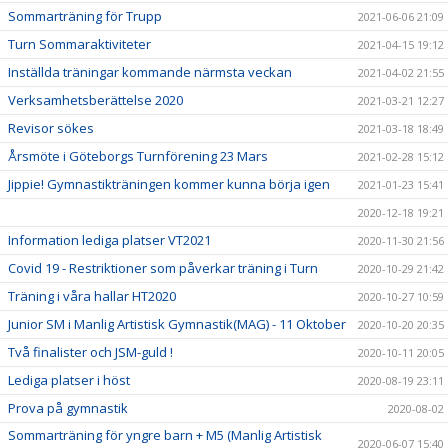
Sommarträning för Trupp
2021-06-06 21:09
Turn Sommaraktiviteter
2021-04-15 19:12
Inställda träningar kommande närmsta veckan
2021-04-02 21:55
Verksamhetsberättelse 2020
2021-03-21 12:27
Revisor sökes
2021-03-18 18:49
Årsmöte i Göteborgs Turnförening 23 Mars
2021-02-28 15:12
Jippie! Gymnastikträningen kommer kunna börja igen
2021-01-23 15:41
2020-12-18 19:21
Information lediga platser VT2021
2020-11-30 21:56
Covid 19 - Restriktioner som påverkar träning i Turn
2020-10-29 21:42
Träning i våra hallar HT2020
2020-10-27 10:59
Junior SM i Manlig Artistisk Gymnastik(MAG) - 11 Oktober
2020-10-20 20:35
Två finalister och JSM-guld !
2020-10-11 20:05
Lediga platser i höst
2020-08-19 23:11
Prova på gymnastik
2020-08-02
Sommarträning för yngre barn + M5 (Manlig Artistisk
2020-06-07 15:40