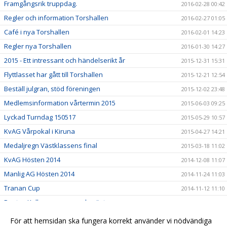
Framgångsrik truppdag.
2016-02-28 00:42
Regler och information Torshallen
2016-02-27 01:05
Café i nya Torshallen
2016-02-01 14:23
Regler nya Torshallen
2016-01-30 14:27
2015 - Ett intressant och händelserikt år
2015-12-31 15:31
Flyttlasset har gått till Torshallen
2015-12-21 12:54
Beställ julgran, stöd föreningen
2015-12-02 23:48
Medlemsinformation vårtermin 2015
2015-06-03 09:25
Lyckad Turndag 150517
2015-05-29 10:57
KvAG Vårpokal i Kiruna
2015-04-27 14:21
Medaljregn Västklassens final
2015-03-18 11:02
KvAG Hösten 2014
2014-12-08 11:07
Manlig AG Hösten 2014
2014-11-24 11:03
Tranan Cup
2014-11-12 11:10
Pontus Kallanvaara svensk mästare
2014-11-11 14:29
Turn Dagen 2014
2014-11-11 14:29
För att hemsidan ska fungera korrekt använder vi nödvändiga