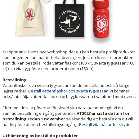
HALLSCHEMA VT2026
MAJVOLTEN
Nu öppnar vi Turns nya webbshop där du kan beställa profilprodukter
som är gemensamma för hela föreningen. Just nu finns tre produkter
som du kan beställa: röda vattenflaskor (100 kr), svarta tygkassar (100
kr) och vita tygpåsar med broderat namn (180 kr).
Beställning
Vattenflaskor och svarta tygkassar kan du beställa nu och så länge
lagret räcker.
Beställ vattenflaskor och svarta tygkassar.
Vi kommer
också att sälja vattenflaskorna och tygkassarna i samband med event.
Eftersom de vita påsarna för skydd ska vara namnade gör vi en
samlad beställning en gång per termin.
VT2023 är sista datum för
beställning redan 1 november
så skynda dig att beställa om du vill
ha din påse denna beställningsomgång.
Beställ vita påsar för skydd
Uthämtning av beställda produkter