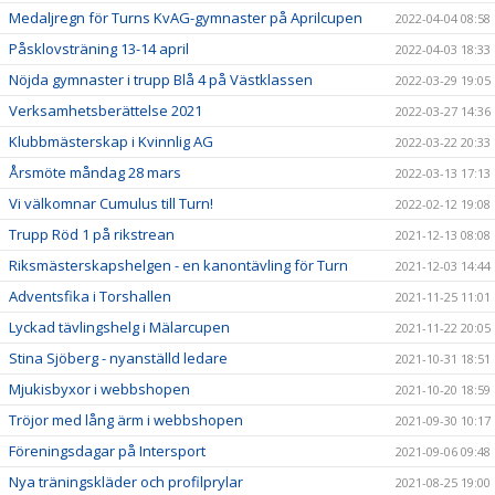
Medaljregn för Turns KvAG-gymnaster på Aprilcupen
2022-04-04 08:58
Påsklovsträning 13-14 april
2022-04-03 18:33
Nöjda gymnaster i trupp Blå 4 på Västklassen
2022-03-29 19:05
Verksamhetsberättelse 2021
2022-03-27 14:36
Klubbmästerskap i Kvinnlig AG
2022-03-22 20:33
Årsmöte måndag 28 mars
2022-03-13 17:13
Vi välkomnar Cumulus till Turn!
2022-02-12 19:08
Trupp Röd 1 på rikstrean
2021-12-13 08:08
Riksmästerskapshelgen - en kanontävling för Turn
2021-12-03 14:44
Adventsfika i Torshallen
2021-11-25 11:01
Lyckad tävlingshelg i Mälarcupen
2021-11-22 20:05
Stina Sjöberg - nyanställd ledare
2021-10-31 18:51
Mjukisbyxor i webbshopen
2021-10-20 18:59
Tröjor med lång ärm i webbshopen
2021-09-30 10:17
Föreningsdagar på Intersport
2021-09-06 09:48
Nya träningskläder och profilprylar
2021-08-25 19:00