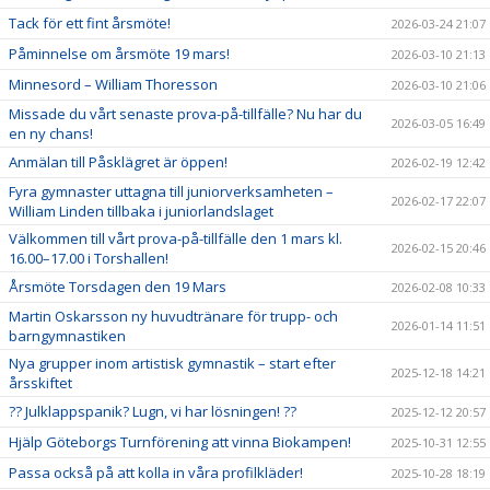
Tack för ett fint årsmöte!
2026-03-24 21:07
Påminnelse om årsmöte 19 mars!
2026-03-10 21:13
Minnesord – William Thoresson
2026-03-10 21:06
Missade du vårt senaste prova-på-tillfälle? Nu har du
2026-03-05 16:49
en ny chans!
Anmälan till Påsklägret är öppen!
2026-02-19 12:42
Fyra gymnaster uttagna till juniorverksamheten –
2026-02-17 22:07
William Linden tillbaka i juniorlandslaget
Välkommen till vårt prova-på-tillfälle den 1 mars kl.
2026-02-15 20:46
16.00–17.00 i Torshallen!
Årsmöte Torsdagen den 19 Mars
2026-02-08 10:33
Martin Oskarsson ny huvudtränare för trupp- och
2026-01-14 11:51
barngymnastiken
Nya grupper inom artistisk gymnastik – start efter
2025-12-18 14:21
årsskiftet
?? Julklappspanik? Lugn, vi har lösningen! ??
2025-12-12 20:57
Hjälp Göteborgs Turnförening att vinna Biokampen!
2025-10-31 12:55
Passa också på att kolla in våra profilkläder!
2025-10-28 18:19