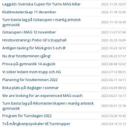
Lagguld i Svenska Cupen för Turns MAG-killar
2022-11-29 10:07
Klubbmästerskap 11 december
2022-11-18 12:00
Turn bästa lag på Götacupen i manlig artistisk
2022-11-16 16:43
gymnastik
Götacupen i MAG 12 november
2022-11-07 07:49
Höstlovsträning i Pixbo GF:s trupphall
2022-10-26 16:09
Äntligen tävling för Mörkgrön 5 och 8!
2022-10-23 18:51
Nu drar höstterminen igång!
2022-08-22 07:57
Prova-på-gymnastik 14 augusti
2022-08-08 12:02
Vi söker ledare inom trupp och AG
2022-07-12 08:21
Planering för höstterminen 2022
2022-06-11 14:11
Boka plats på dagläger i sommar
2022-06-09 08:05
We are looking for an experienced MAG-coach
2022-06-01 16:17
Turn bästa lag på Riksmästerskapen i manlig artistisk
2022-06-01 13:18
gymnastik
Program för Turndagen 2022
2022-05-09 10:43
Två mångkampspokaler till Turntrupper
2022-04-14 13:15