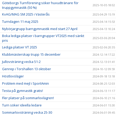
Göteborgs Turnförening söker huvudtränare för
2025-10-05 18:02
truppgymnastik (50 %)
KvAG/MAG SM 2025 i Västerås
2025-04-29 15:19
Turndagen 11 maj 2025
2025-04-14 15:53
Nybörjargrupp barngymnastik med start 27 April
2025-04-13 10:24
Boka lediga platser i barngrupper VT2025 med sänkt
2025-03-06 20:04
pris
Lediga platser VT 2025
2025-02-06 20:35
Klubbmästerskap trupp 15 december
2024-12-14 17:22
Jullovsträning vecka 51-2
2024-12-13 01:41
Genrep i Torshallen 13 oktober
2024-10-12 09:59
Höstlovsläger
2024-09-18 13:18
Problem med mejl i SportAmin
2024-08-25 12:03
Testa på gymnastik gratis!
2024-06-13 11:17
Fler platser på sommarlovlägren!
2024-06-10 21:16
Turn söker ideella ledare
2024-06-01 15:30
Sommarlovsträning vecka 25-30
2024-06-01 09:45