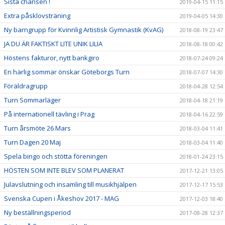
Sista chansen !
2019-04-15 11:15
Extra påsklovsträning
2019-04-05 14:30
Ny barngrupp för Kvinnlig Artistisk Gymnastik (KvAG)
2018-08-19 23:47
JA DU ÄR FAKTISKT LITE UNIK LILIA
2018-08-18 00:42
Höstens fakturor, nytt bankgiro
2018-07-24 09:24
En härlig sommar önskar Göteborgs Turn
2018-07-07 14:30
Föräldragrupp
2018-04-28 12:54
Turn Sommarläger
2018-04-18 21:19
På internationell tävling i Prag
2018-04-16 22:59
Turn årsmöte 26 Mars
2018-03-04 11:41
Turn Dagen 20 Maj
2018-03-04 11:40
Spela bingo och stötta föreningen
2018-01-24 23:15
HÖSTEN SOM INTE BLEV SOM PLANERAT
2017-12-21 13:05
Julavslutning och insamling till musikhjälpen
2017-12-17 15:53
Svenska Cupen i Åkeshov 2017 - MAG
2017-12-03 18:40
Ny beställningsperiod
2017-08-28 12:37