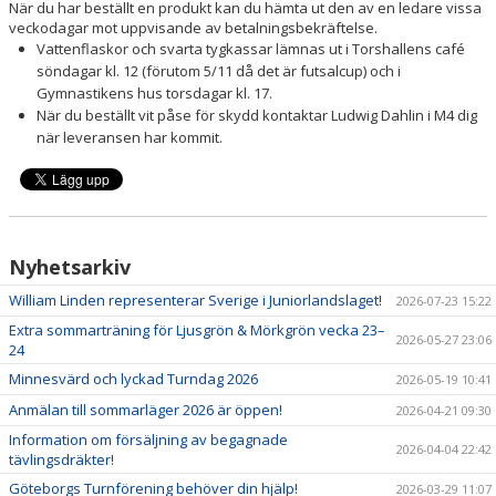
När du har beställt en produkt kan du hämta ut den av en ledare vissa
veckodagar mot uppvisande av betalningsbekräftelse.
Vattenflaskor och svarta tygkassar lämnas ut i Torshallens café
söndagar kl. 12 (förutom 5/11 då det är futsalcup) och i
Gymnastikens hus torsdagar kl. 17.
När du beställt vit påse för skydd kontaktar Ludwig Dahlin i M4 dig
när leveransen har kommit.
Nyhetsarkiv
William Linden representerar Sverige i Juniorlandslaget!
2026-07-23 15:22
Extra sommarträning för Ljusgrön & Mörkgrön vecka 23–
2026-05-27 23:06
24
Minnesvärd och lyckad Turndag 2026
2026-05-19 10:41
Anmälan till sommarläger 2026 är öppen!
2026-04-21 09:30
Information om försäljning av begagnade
2026-04-04 22:42
tävlingsdräkter!
Göteborgs Turnförening behöver din hjälp!
2026-03-29 11:07