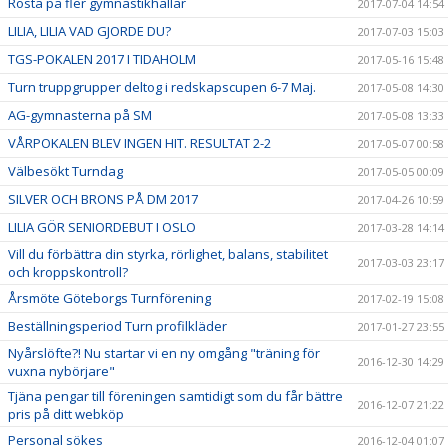
Rösta på fler gymnastikhallar
2017-07-04 14:54
LILIA, LILIA VAD GJORDE DU?
2017-07-03 15:03
TGS-POKALEN 2017 I TIDAHOLM
2017-05-16 15:48
Turn truppgrupper deltog i redskapscupen 6-7 Maj.
2017-05-08 14:30
AG-gymnasterna på SM
2017-05-08 13:33
VÅRPOKALEN BLEV INGEN HIT. RESULTAT 2-2
2017-05-07 00:58
Välbesökt Turndag
2017-05-05 00:09
SILVER OCH BRONS PÅ DM 2017
2017-04-26 10:59
LILIA GÖR SENIORDEBUT I OSLO
2017-03-28 14:14
Vill du förbättra din styrka, rörlighet, balans, stabilitet
2017-03-03 23:17
och kroppskontroll?
Årsmöte Göteborgs Turnförening
2017-02-19 15:08
Beställningsperiod Turn profilkläder
2017-01-27 23:55
Nyårslöfte?! Nu startar vi en ny omgång "träning för
2016-12-30 14:29
vuxna nybörjare"
Tjäna pengar till föreningen samtidigt som du får bättre
2016-12-07 21:22
pris på ditt webköp
Personal sökes
2016-12-04 01:07