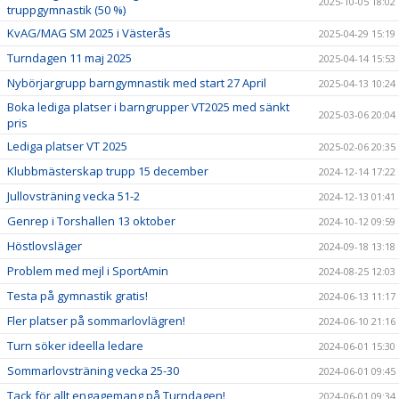
2025-10-05 18:02
truppgymnastik (50 %)
KvAG/MAG SM 2025 i Västerås
2025-04-29 15:19
Turndagen 11 maj 2025
2025-04-14 15:53
Nybörjargrupp barngymnastik med start 27 April
2025-04-13 10:24
Boka lediga platser i barngrupper VT2025 med sänkt
2025-03-06 20:04
pris
Lediga platser VT 2025
2025-02-06 20:35
Klubbmästerskap trupp 15 december
2024-12-14 17:22
Jullovsträning vecka 51-2
2024-12-13 01:41
Genrep i Torshallen 13 oktober
2024-10-12 09:59
Höstlovsläger
2024-09-18 13:18
Problem med mejl i SportAmin
2024-08-25 12:03
Testa på gymnastik gratis!
2024-06-13 11:17
Fler platser på sommarlovlägren!
2024-06-10 21:16
Turn söker ideella ledare
2024-06-01 15:30
Sommarlovsträning vecka 25-30
2024-06-01 09:45
Tack för allt engagemang på Turndagen!
2024-06-01 09:34