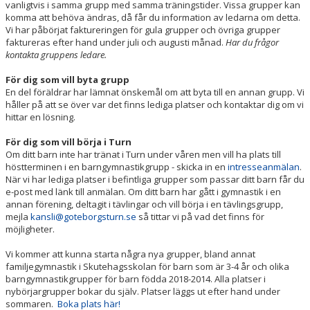
vanligtvis i samma grupp med samma träningstider. Vissa grupper kan
HALLSCHEMA VT2026
komma att behöva ändras, då får du information av ledarna om detta.
Vi har påbörjat faktureringen för gula grupper och övriga grupper
MAJVOLTEN
faktureras efter hand under juli och augusti månad.
Har du frågor
kontakta gruppens ledare.
För dig som vill byta grupp
En del föräldrar har lämnat önskemål om att byta till en annan grupp. Vi
håller på att se över var det finns lediga platser och kontaktar dig om vi
hittar en lösning.
För dig som vill börja i Turn
Om ditt barn inte har tränat i Turn under våren men vill ha plats till
höstterminen i en barngymnastikgrupp - skicka in en
intresseanmälan
.
När vi har lediga platser i befintliga grupper som passar ditt barn får du
e-post med länk till anmälan. Om ditt barn har gått i gymnastik i en
annan förening, deltagit i tävlingar och vill börja i en tävlingsgrupp,
mejla
kansli@goteborgsturn.se
så tittar vi på vad det finns för
möjligheter.
Vi kommer att kunna starta några nya grupper, bland annat
familjegymnastik i Skutehagsskolan för barn som är 3-4 år och olika
barngymnastikgrupper för barn födda 2018-2014. Alla platser i
nybörjargrupper bokar du själv. Platser läggs ut efter hand under
sommaren.
Boka plats här!