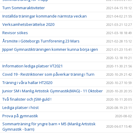
Turn Sommaraktiviteter
2021-04-15 19:12
Inställda träningar kommande närmsta veckan
2021-04-02 21:55
Verksamhetsberättelse 2020
2021-03-21 12:27
Revisor sökes
2021-03-18 18:49
Årsmöte i Göteborgs Turnförening 23 Mars
2021-02-28 15:12
Jippie! Gymnastikträningen kommer kunna börja igen
2021-01-23 15:41
2020-12-18 19:21
Information lediga platser VT2021
2020-11-30 21:56
Covid 19 - Restriktioner som påverkar träning i Turn
2020-10-29 21:42
Träning i våra hallar HT2020
2020-10-27 10:59
Junior SM i Manlig Artistisk Gymnastik(MAG) - 11 Oktober
2020-10-20 20:35
Två finalister och JSM-guld !
2020-10-11 20:05
Lediga platser i höst
2020-08-19 23:11
Prova på gymnastik
2020-08-02
Sommarträning för yngre barn + M5 (Manlig Artistisk
2020-06-07 15:40
Gymnastik - barn)