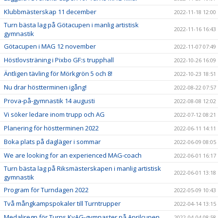
Klubbmästerskap 11 december
2022-11-18 12:00
Turn bästa lag på Götacupen i manlig artistisk
2022-11-16 16:43
gymnastik
Götacupen i MAG 12 november
2022-11-07 07:49
Höstlovsträning i Pixbo GF:s trupphall
2022-10-26 16:09
Äntligen tävling för Mörkgrön 5 och 8!
2022-10-23 18:51
Nu drar höstterminen igång!
2022-08-22 07:57
Prova-på-gymnastik 14 augusti
2022-08-08 12:02
Vi söker ledare inom trupp och AG
2022-07-12 08:21
Planering för höstterminen 2022
2022-06-11 14:11
Boka plats på dagläger i sommar
2022-06-09 08:05
We are looking for an experienced MAG-coach
2022-06-01 16:17
Turn bästa lag på Riksmästerskapen i manlig artistisk
2022-06-01 13:18
gymnastik
Program för Turndagen 2022
2022-05-09 10:43
Två mångkampspokaler till Turntrupper
2022-04-14 13:15
Medaljregn för Turns KvAG-gymnaster på Aprilcupen
2022-04-04 08:58