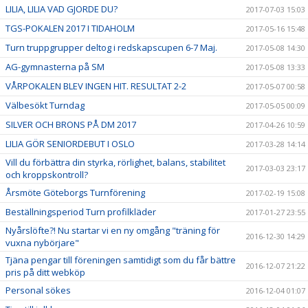
LILIA, LILIA VAD GJORDE DU?
2017-07-03 15:03
TGS-POKALEN 2017 I TIDAHOLM
2017-05-16 15:48
Turn truppgrupper deltog i redskapscupen 6-7 Maj.
2017-05-08 14:30
AG-gymnasterna på SM
2017-05-08 13:33
VÅRPOKALEN BLEV INGEN HIT. RESULTAT 2-2
2017-05-07 00:58
Välbesökt Turndag
2017-05-05 00:09
SILVER OCH BRONS PÅ DM 2017
2017-04-26 10:59
LILIA GÖR SENIORDEBUT I OSLO
2017-03-28 14:14
Vill du förbättra din styrka, rörlighet, balans, stabilitet
2017-03-03 23:17
och kroppskontroll?
Årsmöte Göteborgs Turnförening
2017-02-19 15:08
Beställningsperiod Turn profilkläder
2017-01-27 23:55
Nyårslöfte?! Nu startar vi en ny omgång "träning för
2016-12-30 14:29
vuxna nybörjare"
Tjäna pengar till föreningen samtidigt som du får bättre
2016-12-07 21:22
pris på ditt webköp
Personal sökes
2016-12-04 01:07