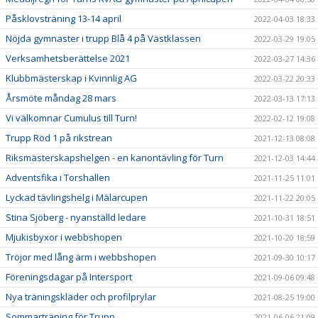
Påsklovsträning 13-14 april
2022-04-03 18:33
Nöjda gymnaster i trupp Blå 4 på Västklassen
2022-03-29 19:05
Verksamhetsberättelse 2021
2022-03-27 14:36
Klubbmästerskap i Kvinnlig AG
2022-03-22 20:33
Årsmöte måndag 28 mars
2022-03-13 17:13
Vi välkomnar Cumulus till Turn!
2022-02-12 19:08
Trupp Röd 1 på rikstrean
2021-12-13 08:08
Riksmästerskapshelgen - en kanontävling för Turn
2021-12-03 14:44
Adventsfika i Torshallen
2021-11-25 11:01
Lyckad tävlingshelg i Mälarcupen
2021-11-22 20:05
Stina Sjöberg - nyanställd ledare
2021-10-31 18:51
Mjukisbyxor i webbshopen
2021-10-20 18:59
Tröjor med lång ärm i webbshopen
2021-09-30 10:17
Föreningsdagar på Intersport
2021-09-06 09:48
Nya träningskläder och profilprylar
2021-08-25 19:00
Sommarträning för Trupp
2021-06-06 21:09