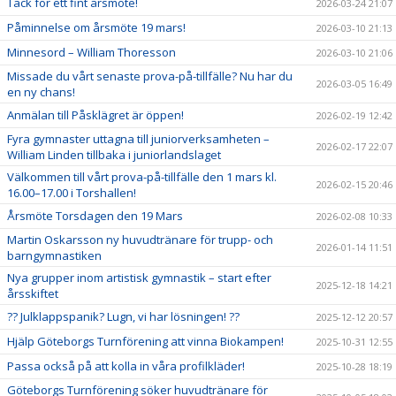
Tack för ett fint årsmöte!
2026-03-24 21:07
Påminnelse om årsmöte 19 mars!
2026-03-10 21:13
Minnesord – William Thoresson
2026-03-10 21:06
Missade du vårt senaste prova-på-tillfälle? Nu har du
2026-03-05 16:49
en ny chans!
Anmälan till Påsklägret är öppen!
2026-02-19 12:42
Fyra gymnaster uttagna till juniorverksamheten –
2026-02-17 22:07
William Linden tillbaka i juniorlandslaget
Välkommen till vårt prova-på-tillfälle den 1 mars kl.
2026-02-15 20:46
16.00–17.00 i Torshallen!
Årsmöte Torsdagen den 19 Mars
2026-02-08 10:33
Martin Oskarsson ny huvudtränare för trupp- och
2026-01-14 11:51
barngymnastiken
Nya grupper inom artistisk gymnastik – start efter
2025-12-18 14:21
årsskiftet
?? Julklappspanik? Lugn, vi har lösningen! ??
2025-12-12 20:57
Hjälp Göteborgs Turnförening att vinna Biokampen!
2025-10-31 12:55
Passa också på att kolla in våra profilkläder!
2025-10-28 18:19
Göteborgs Turnförening söker huvudtränare för