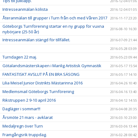
Tips till julklapp.
2016-12-04 01:06
Intresseanmälan kölista
2016-12-04 01:05
Återanmälan till grupper i Turn från och med Våren 2017
2016-11-17 23:20
Göteborgs Turnförening startar en ny grupp för vuxna
2016-08-10 16:30
nybörjare (25-50 år)
Intresseanmälan stängd för tillfället.
2016-07-09 21:44
2016-05-28 03:09
Turndagen 22 maj.
2016-05-23 09:44
Götalandsmästerskapen i Manlig Artistisk Gymnastik
2016-05-17 15:54
FANTASTISKT AVSLUT PÅ EN BRA SÄSONG
2016-05-17 14:10
Lilia Meisel Junior Distrikts Mästarinna 2016
2016-04-26 10:40
Medlemsmail Göteborgs Turnförening
2016-04-16 13:40
Rikstruppen 2 9-10 april 2016
2016-04-12 14:55
Dagläger i sommar!!!
2016-04-08 20:35
Årsmöte 21 mars - avklarat
2016-03-10 23:00
Medaljregn över Turn
2016-03-06 13:44
Framgångsrik truppdag.
2016-02-28 00:42