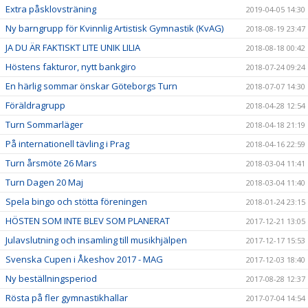
Extra påsklovsträning
2019-04-05 14:30
Ny barngrupp för Kvinnlig Artistisk Gymnastik (KvAG)
2018-08-19 23:47
JA DU ÄR FAKTISKT LITE UNIK LILIA
2018-08-18 00:42
Höstens fakturor, nytt bankgiro
2018-07-24 09:24
En härlig sommar önskar Göteborgs Turn
2018-07-07 14:30
Föräldragrupp
2018-04-28 12:54
Turn Sommarläger
2018-04-18 21:19
På internationell tävling i Prag
2018-04-16 22:59
Turn årsmöte 26 Mars
2018-03-04 11:41
Turn Dagen 20 Maj
2018-03-04 11:40
Spela bingo och stötta föreningen
2018-01-24 23:15
HÖSTEN SOM INTE BLEV SOM PLANERAT
2017-12-21 13:05
Julavslutning och insamling till musikhjälpen
2017-12-17 15:53
Svenska Cupen i Åkeshov 2017 - MAG
2017-12-03 18:40
Ny beställningsperiod
2017-08-28 12:37
Rösta på fler gymnastikhallar
2017-07-04 14:54