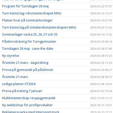
Program för Turndagen 26 maj
2024-05-22 07:57
Turn bästa lag i riksmästerskapet MAG
2024-05-16 13:27
Platser kvar på sommarlovsläger
2024-05-16 07:59
Turn bästa lag på Götalandsmästerskapen MAG
2024-04-29 21:02
Sommarläger vecka 25, 26, 27 och 33
2024-04-14 11:52
Påsklovsträning för Turngymnaster
2024-03-29 08:14
Turndagen 26 maj - save the date
2024-03-28 07:40
Ny styrelse
2024-03-28 07:25
Årsmöte 21 mars - dagordning
2024-02-29 11:26
Prova på gymnastik på påsklovet
2024-02-29 08:27
Årsmöte 21 mars
2024-02-08 08:37
Lediga platser VT2024
2024-01-08 14:33
Prova-på-träning 7 januari
2024-01-03 15:34
Klubbmästerskap i truppgymnastik
2023-12-05 11:17
Ny webbshop för profilprodukter
2023-10-31 13:01
Reklamera jacka med Intersport-tryck
2023-10-15 17:11