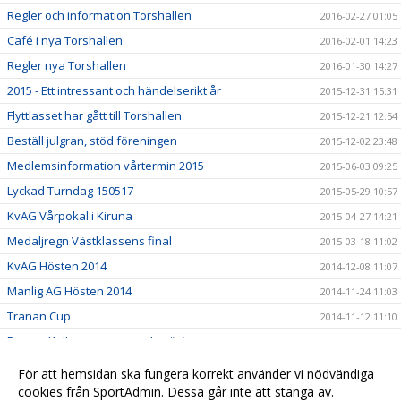
Regler och information Torshallen
2016-02-27 01:05
Café i nya Torshallen
2016-02-01 14:23
Regler nya Torshallen
2016-01-30 14:27
2015 - Ett intressant och händelserikt år
2015-12-31 15:31
Flyttlasset har gått till Torshallen
2015-12-21 12:54
Beställ julgran, stöd föreningen
2015-12-02 23:48
Medlemsinformation vårtermin 2015
2015-06-03 09:25
Lyckad Turndag 150517
2015-05-29 10:57
KvAG Vårpokal i Kiruna
2015-04-27 14:21
Medaljregn Västklassens final
2015-03-18 11:02
KvAG Hösten 2014
2014-12-08 11:07
Manlig AG Hösten 2014
2014-11-24 11:03
Tranan Cup
2014-11-12 11:10
Pontus Kallanvaara svensk mästare
2014-11-11 14:29
Turn Dagen 2014
2014-11-11 14:29
För att hemsidan ska fungera korrekt använder vi nödvändiga
Göteborgs turn träningsläger
cookies från SportAdmin. Dessa går inte att stänga av.
2014-11-11 14:28