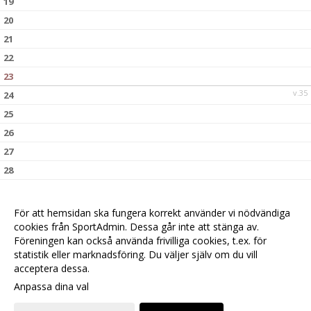
19
20
21
22
23
v.35
24
25
26
27
28
29
30
För att hemsidan ska fungera korrekt använder vi nödvändiga
v.36
31
cookies från SportAdmin. Dessa går inte att stänga av.
Föreningen kan också använda frivilliga cookies, t.ex. för
statistik eller marknadsföring. Du väljer själv om du vill
acceptera dessa.
Anpassa dina val
Cookie-
Gå till