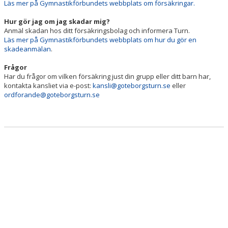
Läs mer på Gymnastikförbundets webbplats om försäkringar.
VÄRDEGRUND
Hur gör jag om jag skadar mig?
MEDLEMSAVGIFTER
Anmäl skadan hos ditt försäkringsbolag och informera Turn.
Läs mer på Gymnastikförbundets webbplats om hur du gör en
FÖRSÄKRINGAR
skadeanmälan
.
Frågor
KÖPES/SÄLJES
Har du frågor om vilken försäkring just din grupp eller ditt barn har,
kontakta kansliet via e-post:
kansli@goteborgsturn.se
eller
VILL DU BLI LEDARE?
ordforande@goteborgsturn.se
DOKUMENT
BESTÄLL KLÄDER
FÖR DIG SOM ÄR LEDARE
HALLSCHEMA VT2026
MAJVOLTEN