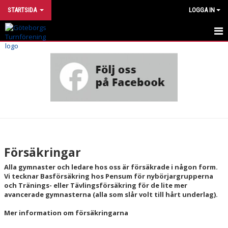
STARTSIDA
LOGGA IN
INTRESSEANMÄLAN
UTVECKLINGSMODELL
VÅRA GRUPPER
HÄR TRÄNAR VI
OM FÖRENINGEN
Försäkringar
STÖTTA TURN
Alla gymnaster och ledare hos oss är försäkrade i någon form.
Vi tecknar Basförsäkring hos Pensum för nybörjargrupperna
och Tränings- eller Tävlingsförsäkring för de lite mer
FÖR DIG SOM ÄR MEDLEM
avancerade gymnasterna (alla som slår volt till hårt underlag).
STADGAR OCH STYRELSE
Mer information om försäkringarna