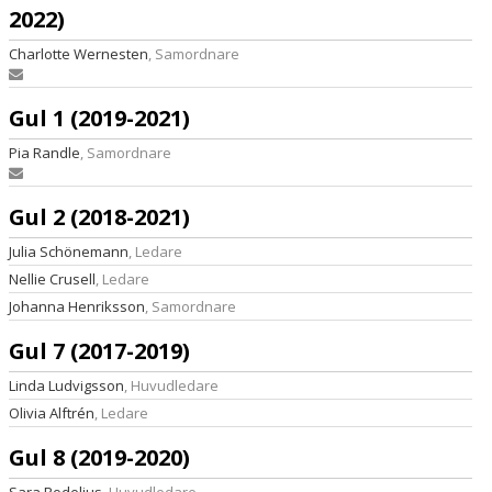
OM FÖRENINGEN
2022)
STÖTTA TURN
Charlotte Wernesten
, Samordnare
FÖR DIG SOM ÄR MEDLEM
Gul 1 (2019-2021)
FÖR DIG SOM ÄR LEDARE
Pia Randle
, Samordnare
HALLSCHEMA VT2026
Gul 2 (2018-2021)
MAJVOLTEN
Julia Schönemann
, Ledare
Nellie Crusell
, Ledare
Johanna Henriksson
, Samordnare
Gul 7 (2017-2019)
Linda Ludvigsson
, Huvudledare
Olivia Alftrén
, Ledare
Gul 8 (2019-2020)