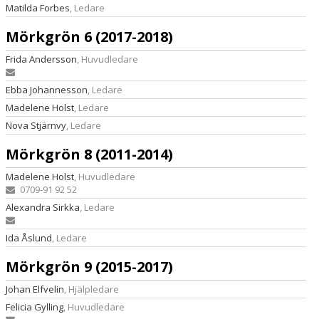
Matilda Forbes
, Ledare
Mörkgrön 6 (2017-2018)
Frida Andersson
, Huvudledare
Ebba Johannesson
, Ledare
Madelene Holst
, Ledare
Nova Stjärnvy
, Ledare
Mörkgrön 8 (2011-2014)
Madelene Holst
, Huvudledare
0709-91 92 52
Alexandra Sirkka
, Ledare
Ida Åslund
, Ledare
Mörkgrön 9 (2015-2017)
Johan Elfvelin
, Hjälpledare
Felicia Gylling
, Huvudledare