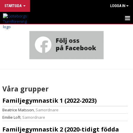
STARTSIDA
LOGGA IN
INTRESSEANMÄLAN
UTVECKLINGSMODELL
VÅRA GRUPPER
SÅ BILDAR VI GRUPPER
GRUPPKALENDRAR
Våra grupper
TÄVLINGAR
Familjegymnastik 1 (2022-2023)
VECKOSCHEMA
Beatrice Matsson
, Samordnare
Emilie Loft
, Samordnare
HÄR TRÄNAR VI
Familjegymnastik 2 (2020-tidigt födda