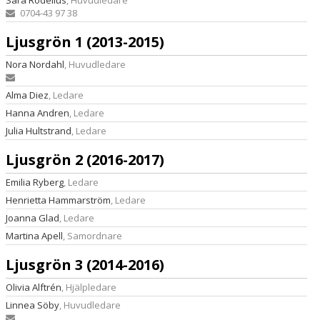
Sara Rodelius
, Huvudledare
0704-43 97 38
Ljusgrön 1 (2013-2015)
Nora Nordahl
, Huvudledare
Alma Diez
, Ledare
Hanna Andren
, Ledare
Julia Hultstrand
, Ledare
Ljusgrön 2 (2016-2017)
Emilia Ryberg
, Ledare
Henrietta Hammarström
, Ledare
Joanna Glad
, Ledare
Martina Apell
, Samordnare
Ljusgrön 3 (2014-2016)
Olivia Alftrén
, Hjälpledare
Linnea Söby
, Huvudledare