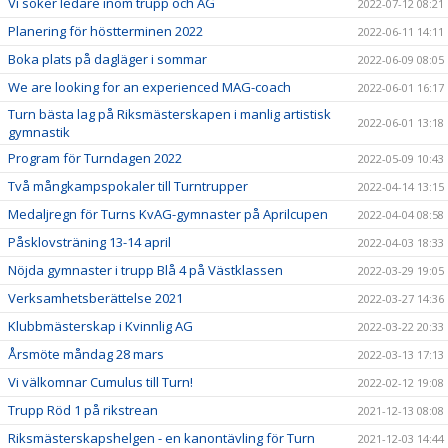
Vi söker ledare inom trupp och AG
2022-07-12 08:21
Planering för höstterminen 2022
2022-06-11 14:11
Boka plats på dagläger i sommar
2022-06-09 08:05
We are looking for an experienced MAG-coach
2022-06-01 16:17
Turn bästa lag på Riksmästerskapen i manlig artistisk
2022-06-01 13:18
gymnastik
Program för Turndagen 2022
2022-05-09 10:43
Två mångkampspokaler till Turntrupper
2022-04-14 13:15
Medaljregn för Turns KvAG-gymnaster på Aprilcupen
2022-04-04 08:58
Påsklovsträning 13-14 april
2022-04-03 18:33
Nöjda gymnaster i trupp Blå 4 på Västklassen
2022-03-29 19:05
Verksamhetsberättelse 2021
2022-03-27 14:36
Klubbmästerskap i Kvinnlig AG
2022-03-22 20:33
Årsmöte måndag 28 mars
2022-03-13 17:13
Vi välkomnar Cumulus till Turn!
2022-02-12 19:08
Trupp Röd 1 på rikstrean
2021-12-13 08:08
Riksmästerskapshelgen - en kanontävling för Turn
2021-12-03 14:44