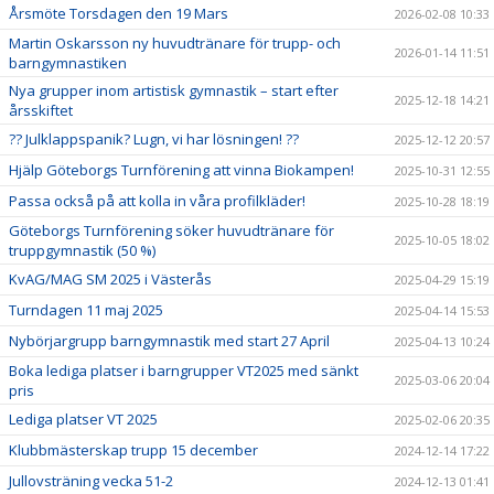
Årsmöte Torsdagen den 19 Mars
2026-02-08 10:33
Martin Oskarsson ny huvudtränare för trupp- och
2026-01-14 11:51
barngymnastiken
Nya grupper inom artistisk gymnastik – start efter
2025-12-18 14:21
årsskiftet
?? Julklappspanik? Lugn, vi har lösningen! ??
2025-12-12 20:57
Hjälp Göteborgs Turnförening att vinna Biokampen!
2025-10-31 12:55
Passa också på att kolla in våra profilkläder!
2025-10-28 18:19
Göteborgs Turnförening söker huvudtränare för
2025-10-05 18:02
truppgymnastik (50 %)
KvAG/MAG SM 2025 i Västerås
2025-04-29 15:19
Turndagen 11 maj 2025
2025-04-14 15:53
Nybörjargrupp barngymnastik med start 27 April
2025-04-13 10:24
Boka lediga platser i barngrupper VT2025 med sänkt
2025-03-06 20:04
pris
Lediga platser VT 2025
2025-02-06 20:35
Klubbmästerskap trupp 15 december
2024-12-14 17:22
Jullovsträning vecka 51-2
2024-12-13 01:41