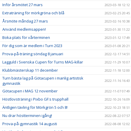
Inför årsmötet 27 mars
2023-03-18 12:12
Extraträning för mörkgröna och blå
2023-02-25 20:45
Årsmöte måndag 27 mars
2023-02-16 10:38
Använd medlemsappen!
2023-01-30 11:22
Boka plats för vårterminen
2023-01-12 17:49
För dig som är medlem i Turn 2023
2023-01-08 20:21
Prova-på-träning söndag 8 januari
2022-12-17 14:51
Lagguld i Svenska Cupen för Turns MAG-killar
2022-11-29 10:07
Klubbmästerskap 11 december
2022-11-18 12:00
Turn bästa lag på Götacupen i manlig artistisk
2022-11-16 16:43
gymnastik
Götacupen i MAG 12 november
2022-11-07 07:49
Höstlovsträning i Pixbo GF:s trupphall
2022-10-26 16:09
Äntligen tävling för Mörkgrön 5 och 8!
2022-10-23 18:51
Nu drar höstterminen igång!
2022-08-22 07:57
Prova-på-gymnastik 14 augusti
2022-08-08 12:02