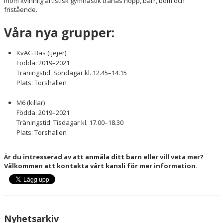
Inom kvinnlig artistisk gymnastik tränas hopp, barr, bom och
HALLSCHEMA VT2026
fristående.
MAJVOLTEN
Våra nya grupper:
KvAG Bas (tjejer)
Födda: 2019–2021
Träningstid: Söndagar kl. 12.45–14.15
Plats: Torshallen
M6 (killar)
Födda: 2019–2021
Träningstid: Tisdagar kl. 17.00–18.30
Plats: Torshallen
Är du intresserad av att anmäla ditt barn eller vill veta mer?
Välkommen att kontakta vårt kansli för mer information.
Nyhetsarkiv