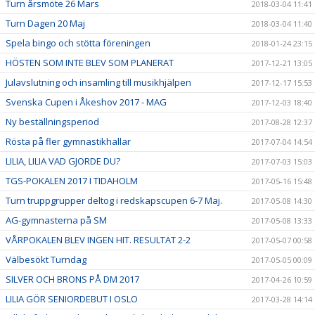
Turn årsmöte 26 Mars
2018-03-04 11:41
Turn Dagen 20 Maj
2018-03-04 11:40
Spela bingo och stötta föreningen
2018-01-24 23:15
HÖSTEN SOM INTE BLEV SOM PLANERAT
2017-12-21 13:05
Julavslutning och insamling till musikhjälpen
2017-12-17 15:53
Svenska Cupen i Åkeshov 2017 - MAG
2017-12-03 18:40
Ny beställningsperiod
2017-08-28 12:37
Rösta på fler gymnastikhallar
2017-07-04 14:54
LILIA, LILIA VAD GJORDE DU?
2017-07-03 15:03
TGS-POKALEN 2017 I TIDAHOLM
2017-05-16 15:48
Turn truppgrupper deltog i redskapscupen 6-7 Maj.
2017-05-08 14:30
AG-gymnasterna på SM
2017-05-08 13:33
VÅRPOKALEN BLEV INGEN HIT. RESULTAT 2-2
2017-05-07 00:58
Välbesökt Turndag
2017-05-05 00:09
SILVER OCH BRONS PÅ DM 2017
2017-04-26 10:59
LILIA GÖR SENIORDEBUT I OSLO
2017-03-28 14:14