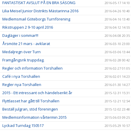
FANTASTISKT AVSLUT PÅ EN BRA SÄSONG
2016-05-17 14:10
Lilia Meisel Junior Distrikts Mästarinna 2016
2016-04-26 10:40
Medlemsmail Göteborgs Turnförening
2016-04-16 13:40
Rikstruppen 2 9-10 april 2016
2016-04-12 14:55
Dagläger i sommar!!!
2016-04-08 20:35
Årsmöte 21 mars - avklarat
2016-03-10 23:00
Medaljregn över Turn
2016-03-06 13:44
Framgångsrik truppdag.
2016-02-28 00:42
Regler och information Torshallen
2016-02-27 01:05
Café i nya Torshallen
2016-02-01 14:23
Regler nya Torshallen
2016-01-30 14:27
2015 - Ett intressant och händelserikt år
2015-12-31 15:31
Flyttlasset har gått till Torshallen
2015-12-21 12:54
Beställ julgran, stöd föreningen
2015-12-02 23:48
Medlemsinformation vårtermin 2015
2015-06-03 09:25
Lyckad Turndag 150517
2015-05-29 10:57