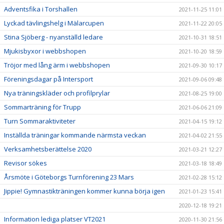
Adventsfika i Torshallen
2021-11-25 11:01
Lyckad tävlingshelg i Mälarcupen
2021-11-22 20:05
Stina Sjöberg - nyanställd ledare
2021-10-31 18:51
Mjukisbyxor i webbshopen
2021-10-20 18:59
Tröjor med lång ärm i webbshopen
2021-09-30 10:17
Föreningsdagar på Intersport
2021-09-06 09:48
Nya träningskläder och profilprylar
2021-08-25 19:00
Sommarträning för Trupp
2021-06-06 21:09
Turn Sommaraktiviteter
2021-04-15 19:12
Inställda träningar kommande närmsta veckan
2021-04-02 21:55
Verksamhetsberättelse 2020
2021-03-21 12:27
Revisor sökes
2021-03-18 18:49
Årsmöte i Göteborgs Turnförening 23 Mars
2021-02-28 15:12
Jippie! Gymnastikträningen kommer kunna börja igen
2021-01-23 15:41
2020-12-18 19:21
Information lediga platser VT2021
2020-11-30 21:56