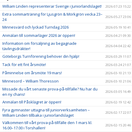
William Linden representerar Sverige i Juniorlandslaget!
2026-07-23 15:22
Extra sommarträning för Ljusgrön & Mörkgrön vecka 23–
2026-05-27 23:06
24
Minnesvärd och lyckad Turndag 2026
2026-05-19 10:41
Anmälan till sommarläger 2026 är öppen!
2026-04-21 09:30
Information om försäljning av begagnade
2026-04-04 22:42
tävlingsdräkter!
Göteborgs Turnförening behöver din hjälp!
2026-03-29 11:07
Tack för ett fint årsmöte!
2026-03-24 21:07
Påminnelse om årsmöte 19 mars!
2026-03-10 21:13
Minnesord – William Thoresson
2026-03-10 21:06
Missade du vårt senaste prova-på-tillfälle? Nu har du
2026-03-05 16:49
en ny chans!
Anmälan till Påsklägret är öppen!
2026-02-19 12:42
Fyra gymnaster uttagna till juniorverksamheten –
2026-02-17 22:07
William Linden tillbaka i juniorlandslaget
Välkommen till vårt prova-på-tillfälle den 1 mars kl.
2026-02-15 20:46
16.00–17.00 i Torshallen!