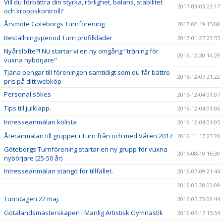
Vill du förbättra din styrka, rörlighet, balans, stabilitet
2017-03-03 23:17
och kroppskontroll?
Årsmöte Göteborgs Turnförening
2017-02-19 15:08
Beställningsperiod Turn profilkläder
2017-01-27 23:55
Nyårslöfte?! Nu startar vi en ny omgång "träning för
2016-12-30 14:29
vuxna nybörjare"
Tjäna pengar till föreningen samtidigt som du får bättre
2016-12-07 21:22
pris på ditt webköp
Personal sökes
2016-12-04 01:07
Tips till julklapp.
2016-12-04 01:06
Intresseanmälan kölista
2016-12-04 01:05
Återanmälan till grupper i Turn från och med Våren 2017
2016-11-17 23:20
Göteborgs Turnförening startar en ny grupp för vuxna
2016-08-10 16:30
nybörjare (25-50 år)
Intresseanmälan stängd för tillfället.
2016-07-09 21:44
2016-05-28 03:09
Turndagen 22 maj.
2016-05-23 09:44
Götalandsmästerskapen i Manlig Artistisk Gymnastik
2016-05-17 15:54