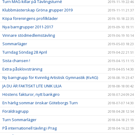
Turn MAG-killar på Tävlingsturné
2019-11-19 22:46
Klubbmästerskap Gröna grupper 2019
2019-11-11 21:37
Köpa föreningens profilkläder
2019-10-18 22:35
Nya barngrupper 2011-2017
2019-09-10 19:11
Vinnare stödmedlemstävling
2019-06-19 10:14
Sommarläger
2019-05-03 18:23
Turndag Söndag 28 April
2019-04-22 21:51
Sista chansen !
2019-04-15 11:15
Extra påsklovsträning
2019-04-05 14:30
Ny barngrupp för Kvinnlig Artistisk Gymnastik (KvAG)
2018-08-19 23:47
JA DU ÄR FAKTISKT LITE UNIK LILIA
2018-08-18 00:42
Höstens fakturor, nytt bankgiro
2018-07-24 09:24
En härlig sommar önskar Göteborgs Turn
2018-07-07 14:30
Föräldragrupp
2018-04-28 12:54
Turn Sommarläger
2018-04-18 21:19
På internationell tävling i Prag
2018-04-16 22:59