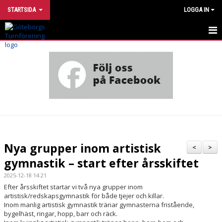
STARTSIDA
LOGGA IN
INTRESSEANMÄLAN
UTVECKLINGSMODELL
VÅRA GRUPPER
HÄR TRÄNAR VI
OM FÖRENINGEN
Nya grupper inom artistisk
<
>
gymnastik – start efter årsskiftet
STÖTTA TURN
2025-12-18 14:21
FÖR DIG SOM ÄR MEDLEM
Efter årsskiftet startar vi två nya grupper inom
artistisk/redskapsgymnastik för både tjejer och killar.
FÖR DIG SOM ÄR LEDARE
Inom manlig artistisk gymnastik tränar gymnasterna fristående,
bygelhäst, ringar, hopp, barr och räck.