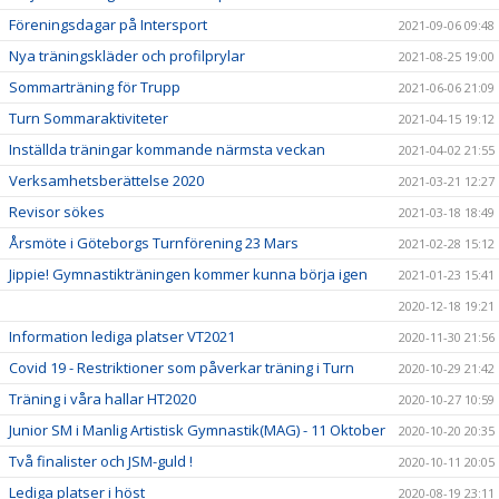
Föreningsdagar på Intersport
2021-09-06 09:48
Nya träningskläder och profilprylar
2021-08-25 19:00
Sommarträning för Trupp
2021-06-06 21:09
Turn Sommaraktiviteter
2021-04-15 19:12
Inställda träningar kommande närmsta veckan
2021-04-02 21:55
Verksamhetsberättelse 2020
2021-03-21 12:27
Revisor sökes
2021-03-18 18:49
Årsmöte i Göteborgs Turnförening 23 Mars
2021-02-28 15:12
Jippie! Gymnastikträningen kommer kunna börja igen
2021-01-23 15:41
2020-12-18 19:21
Information lediga platser VT2021
2020-11-30 21:56
Covid 19 - Restriktioner som påverkar träning i Turn
2020-10-29 21:42
Träning i våra hallar HT2020
2020-10-27 10:59
Junior SM i Manlig Artistisk Gymnastik(MAG) - 11 Oktober
2020-10-20 20:35
Två finalister och JSM-guld !
2020-10-11 20:05
Lediga platser i höst
2020-08-19 23:11