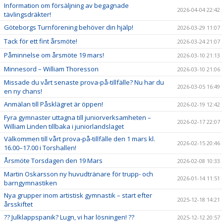
Information om försäljning av begagnade
2026-04-04 22:42
tävlingsdräkter!
Göteborgs Turnförening behöver din hjälp!
2026-03-29 11:07
Tack för ett fint årsmöte!
2026-03-24 21:07
Påminnelse om årsmöte 19 mars!
2026-03-10 21:13
Minnesord – William Thoresson
2026-03-10 21:06
Missade du vårt senaste prova-på-tillfälle? Nu har du
2026-03-05 16:49
en ny chans!
Anmälan till Påsklägret är öppen!
2026-02-19 12:42
Fyra gymnaster uttagna till juniorverksamheten –
2026-02-17 22:07
William Linden tillbaka i juniorlandslaget
Välkommen till vårt prova-på-tillfälle den 1 mars kl.
2026-02-15 20:46
16.00–17.00 i Torshallen!
Årsmöte Torsdagen den 19 Mars
2026-02-08 10:33
Martin Oskarsson ny huvudtränare för trupp- och
2026-01-14 11:51
barngymnastiken
Nya grupper inom artistisk gymnastik – start efter
2025-12-18 14:21
årsskiftet
?? Julklappspanik? Lugn, vi har lösningen! ??
2025-12-12 20:57