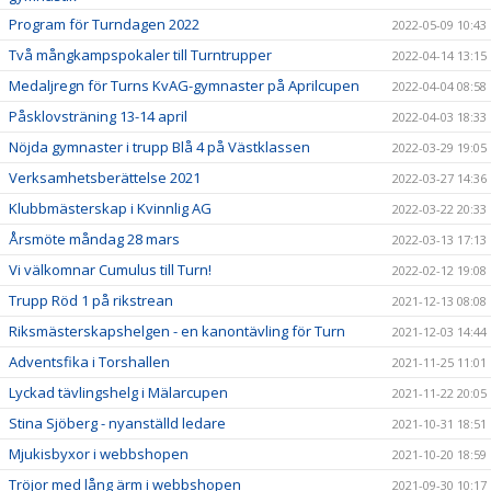
Program för Turndagen 2022
2022-05-09 10:43
Två mångkampspokaler till Turntrupper
2022-04-14 13:15
Medaljregn för Turns KvAG-gymnaster på Aprilcupen
2022-04-04 08:58
Påsklovsträning 13-14 april
2022-04-03 18:33
Nöjda gymnaster i trupp Blå 4 på Västklassen
2022-03-29 19:05
Verksamhetsberättelse 2021
2022-03-27 14:36
Klubbmästerskap i Kvinnlig AG
2022-03-22 20:33
Årsmöte måndag 28 mars
2022-03-13 17:13
Vi välkomnar Cumulus till Turn!
2022-02-12 19:08
Trupp Röd 1 på rikstrean
2021-12-13 08:08
Riksmästerskapshelgen - en kanontävling för Turn
2021-12-03 14:44
Adventsfika i Torshallen
2021-11-25 11:01
Lyckad tävlingshelg i Mälarcupen
2021-11-22 20:05
Stina Sjöberg - nyanställd ledare
2021-10-31 18:51
Mjukisbyxor i webbshopen
2021-10-20 18:59
Tröjor med lång ärm i webbshopen
2021-09-30 10:17