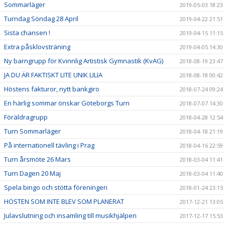
Sommarläger
2019-05-03 18:23
Turndag Söndag 28 April
2019-04-22 21:51
Sista chansen !
2019-04-15 11:15
Extra påsklovsträning
2019-04-05 14:30
Ny barngrupp för Kvinnlig Artistisk Gymnastik (KvAG)
2018-08-19 23:47
JA DU ÄR FAKTISKT LITE UNIK LILIA
2018-08-18 00:42
Höstens fakturor, nytt bankgiro
2018-07-24 09:24
En härlig sommar önskar Göteborgs Turn
2018-07-07 14:30
Föräldragrupp
2018-04-28 12:54
Turn Sommarläger
2018-04-18 21:19
På internationell tävling i Prag
2018-04-16 22:59
Turn årsmöte 26 Mars
2018-03-04 11:41
Turn Dagen 20 Maj
2018-03-04 11:40
Spela bingo och stötta föreningen
2018-01-24 23:15
HÖSTEN SOM INTE BLEV SOM PLANERAT
2017-12-21 13:05
Julavslutning och insamling till musikhjälpen
2017-12-17 15:53