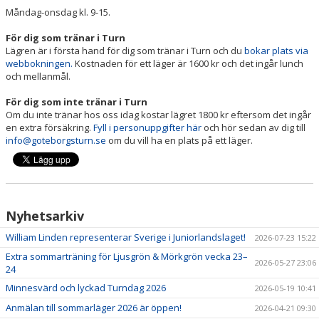
HALLSCHEMA VT2026
Måndag-onsdag kl. 9-15.
MAJVOLTEN
För dig som tränar i Turn
Lägren är i första hand för dig som tränar i Turn och du
bokar plats via
webbokningen.
Kostnaden för ett läger är 1600 kr och det ingår lunch
och mellanmål.
För dig som inte tränar i Turn
Om du inte tränar hos oss idag kostar lägret 1800 kr eftersom det ingår
en extra försäkring.
Fyll i personuppgifter här
och hör sedan av dig till
info@goteborgsturn.se
om du vill ha en plats på ett läger.
Nyhetsarkiv
William Linden representerar Sverige i Juniorlandslaget!
2026-07-23 15:22
Extra sommarträning för Ljusgrön & Mörkgrön vecka 23–
2026-05-27 23:06
24
Minnesvärd och lyckad Turndag 2026
2026-05-19 10:41
Anmälan till sommarläger 2026 är öppen!
2026-04-21 09:30