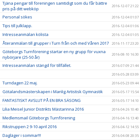
Tjäna pengar till föreningen samtidigt som du får bättre
2016-12-07 21:22
pris på ditt webköp
Personal sökes
2016-12-04 01:07
Tips till julklapp.
2016-12-04 01:06
Intresseanmälan kölista
2016-12-04 01:05
Återanmälan till grupper i Turn från och med Våren 2017
2016-11-17 23:20
Göteborgs Turnförening startar en ny grupp för vuxna
2016-08-10 16:30
nybörjare (25-50 år)
Intresseanmälan stängd för tillfället.
2016-07-09 21:44
2016-05-28 03:09
Turndagen 22 maj.
2016-05-23 09:44
Götalandsmästerskapen i Manlig Artistisk Gymnastik
2016-05-17 15:54
FANTASTISKT AVSLUT PÅ EN BRA SÄSONG
2016-05-17 14:10
Lilia Meisel Junior Distrikts Mästarinna 2016
2016-04-26 10:40
Medlemsmail Göteborgs Turnförening
2016-04-16 13:40
Rikstruppen 2 9-10 april 2016
2016-04-12 14:55
Dagläger i sommar!!!
2016-04-08 20:35