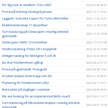
För dig som är medlem i Turn 2023
2023-01-08 20:21
Prova-på-träning söndag 8 januari
2022-12-17 14:51
Lagguld i Svenska Cupen för Turns MAG-killar
2022-11-29 10:07
Klubbmästerskap 11 december
2022-11-18 12:00
Turn bästa lag på Götacupen i manlig artistisk
2022-11-16 16:43
gymnastik
Götacupen i MAG 12 november
2022-11-07 07:49
Höstlovsträning i Pixbo GF:s trupphall
2022-10-26 16:09
Äntligen tävling för Mörkgrön 5 och 8!
2022-10-23 18:51
Nu drar höstterminen igång!
2022-08-22 07:57
Prova-på-gymnastik 14 augusti
2022-08-08 12:02
Vi söker ledare inom trupp och AG
2022-07-12 08:21
Planering för höstterminen 2022
2022-06-11 14:11
Boka plats på dagläger i sommar
2022-06-09 08:05
We are looking for an experienced MAG-coach
2022-06-01 16:17
Turn bästa lag på Riksmästerskapen i manlig artistisk
2022-06-01 13:18
gymnastik