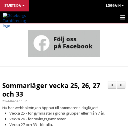
STARTSIDA
LOGGA IN
INTRESSEANMÄLAN
UTVECKLINGSMODELL
VÅRA GRUPPER
HÄR TRÄNAR VI
OM FÖRENINGEN
Sommarläger vecka 25, 26, 27
<
>
och 33
STÖTTA TURN
2024-04-14 11:52
FÖR DIG SOM ÄR MEDLEM
Nu har webbokningen öppnat till sommarens dagläger!
Vecka 25 - för gymnaster i gröna grupper eller från 7 år.
FÖR DIG SOM ÄR LEDARE
Vecka 26 - för tävlingsgymnaster.
Vecka 27 och 33 - för alla.