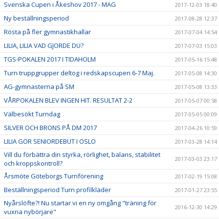
Svenska Cupen i Åkeshov 2017 - MAG
2017-12-03 18:40
Ny beställningsperiod
2017-08-28 12:37
Rösta på fler gymnastikhallar
2017-07-04 14:54
LILIA, LILIA VAD GJORDE DU?
2017-07-03 15:03
TGS-POKALEN 2017 I TIDAHOLM
2017-05-16 15:48
Turn truppgrupper deltog i redskapscupen 6-7 Maj.
2017-05-08 14:30
AG-gymnasterna på SM
2017-05-08 13:33
VÅRPOKALEN BLEV INGEN HIT. RESULTAT 2-2
2017-05-07 00:58
Välbesökt Turndag
2017-05-05 00:09
SILVER OCH BRONS PÅ DM 2017
2017-04-26 10:59
LILIA GÖR SENIORDEBUT I OSLO
2017-03-28 14:14
Vill du förbättra din styrka, rörlighet, balans, stabilitet
2017-03-03 23:17
och kroppskontroll?
Årsmöte Göteborgs Turnförening
2017-02-19 15:08
Beställningsperiod Turn profilkläder
2017-01-27 23:55
Nyårslöfte?! Nu startar vi en ny omgång "träning för
2016-12-30 14:29
vuxna nybörjare"