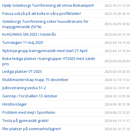
Hjälp Göteborgs Turnförening att vinna Biokampen!
2025-10-31 12:55
Passa också på att kolla in våra profilkläder!
2025-10-28 18:19
Göteborgs Turnförening söker huvudtränare för
2025-10-05 18:02
truppgymnastik (50 %)
KvAG/MAG SM 2025 i Västerås
2025-04-29 15:19
Turndagen 11 maj 2025
2025-04-14 15:53
Nybörjargrupp barngymnastik med start 27 April
2025-04-13 10:24
Boka lediga platser i barngrupper VT2025 med sänkt
2025-03-06 20:04
pris
Lediga platser VT 2025
2025-02-06 20:35
Klubbmästerskap trupp 15 december
2024-12-14 17:22
Jullovsträning vecka 51-2
2024-12-13 01:41
Genrep i Torshallen 13 oktober
2024-10-12 09:59
Höstlovsläger
2024-09-18 13:18
Problem med mejl i SportAmin
2024-08-25 12:03
Testa på gymnastik gratis!
2024-06-13 11:17
Fler platser på sommarlovlägren!
2024-06-10 21:16