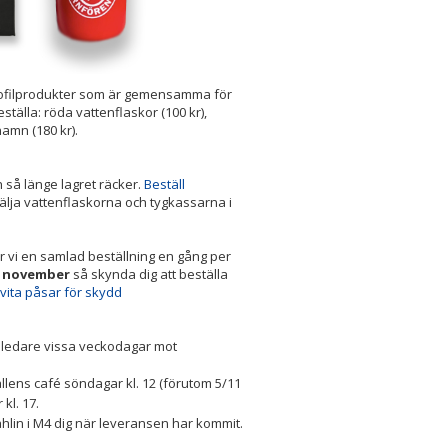
rofilprodukter som är gemensamma för
tälla: röda vattenflaskor (100 kr),
amn (180 kr).
 så länge lagret räcker.
Beställ
älja vattenflaskorna och tygkassarna i
 vi en samlad beställning en gång per
 1 november
så skynda dig att beställa
 vita påsar för skydd
n ledare vissa veckodagar mot
llens café söndagar kl. 12 (förutom 5/11
kl. 17.
ahlin i M4 dig när leveransen har kommit.