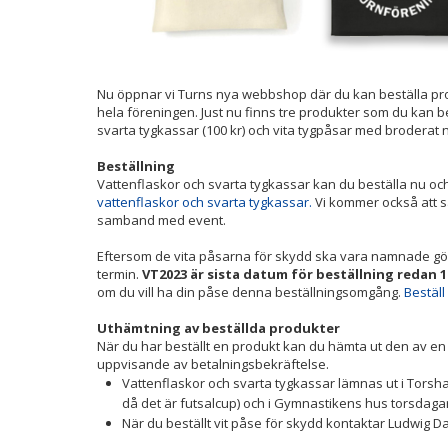
Nu öppnar vi Turns nya webbshop där du kan beställa p
hela föreningen. Just nu finns tre produkter som du kan bes
svarta tygkassar (100 kr) och vita tygpåsar med broderat n
Beställning
Vattenflaskor och svarta tygkassar kan du beställa nu och
vattenflaskor och svarta tygkassar.
Vi kommer också att s
samband med event.
Eftersom de vita påsarna för skydd ska vara namnade gör
termin.
VT2023 är sista datum för beställning redan
om du vill ha din påse denna beställningsomgång.
Beställ
Uthämtning av beställda produkter
När du har beställt en produkt kan du hämta ut den av e
uppvisande av betalningsbekräftelse.
Vattenflaskor och svarta tygkassar lämnas ut i Torsha
då det är futsalcup) och i Gymnastikens hus torsdagar 
När du beställt vit påse för skydd kontaktar Ludwig D