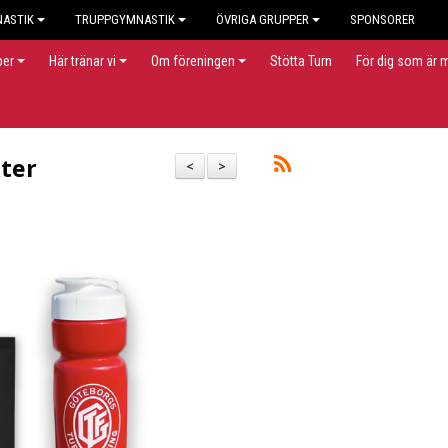
NASTIK
TRUPPGYMNASTIK
ÖVRIGA GRUPPER
SPONSORER
per
Här tränar vi
Om föreningen
Stötta Turn
För dig som är
ter
<
>