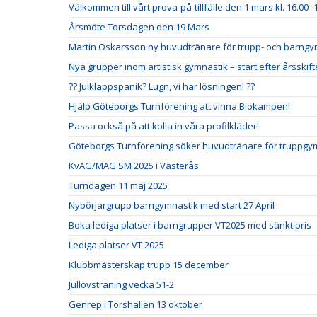
Välkommen till vårt prova-på-tillfälle den 1 mars kl. 16.00–1
Årsmöte Torsdagen den 19 Mars
Martin Oskarsson ny huvudtränare för trupp- och barng
Nya grupper inom artistisk gymnastik – start efter årsskift
?? Julklappspanik? Lugn, vi har lösningen! ??
Hjälp Göteborgs Turnförening att vinna Biokampen!
Passa också på att kolla in våra profilkläder!
Göteborgs Turnförening söker huvudtränare för truppgym
KvAG/MAG SM 2025 i Västerås
Turndagen 11 maj 2025
Nybörjargrupp barngymnastik med start 27 April
Boka lediga platser i barngrupper VT2025 med sänkt pris
Lediga platser VT 2025
Klubbmästerskap trupp 15 december
Jullovsträning vecka 51-2
Genrep i Torshallen 13 oktober