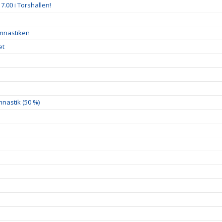
7.00 i Torshallen!
ymnastiken
et
nastik (50 %)