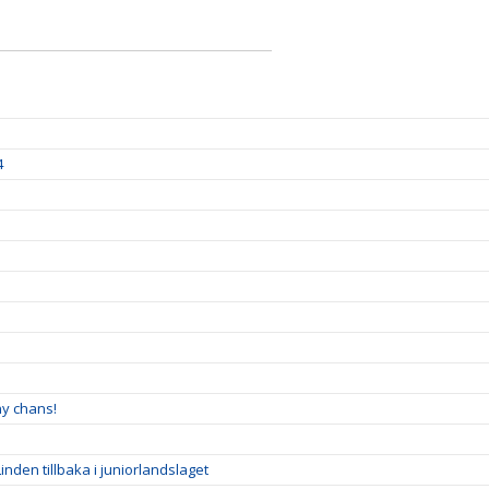
4
ny chans!
inden tillbaka i juniorlandslaget