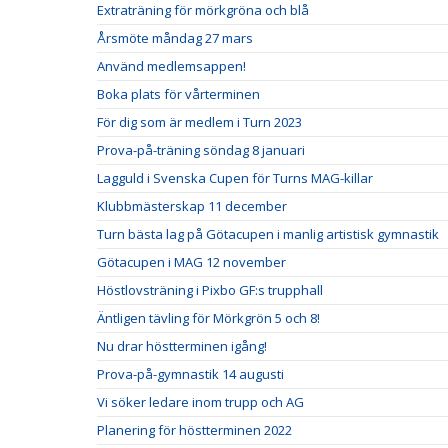
Extraträning för mörkgröna och blå
Årsmöte måndag 27 mars
Använd medlemsappen!
Boka plats för vårterminen
För dig som är medlem i Turn 2023
Prova-på-träning söndag 8 januari
Lagguld i Svenska Cupen för Turns MAG-killar
Klubbmästerskap 11 december
Turn bästa lag på Götacupen i manlig artistisk gymnastik
Götacupen i MAG 12 november
Höstlovsträning i Pixbo GF:s trupphall
Äntligen tävling för Mörkgrön 5 och 8!
Nu drar höstterminen igång!
Prova-på-gymnastik 14 augusti
Vi söker ledare inom trupp och AG
Planering för höstterminen 2022