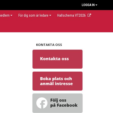
LOGGA IN
 medlem
För dig som är ledare
Hallschema VT2026
KONTAKTA OSS