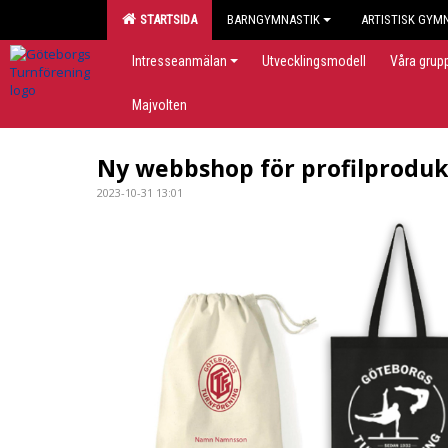
STARTSIDA
BARNGYMNASTIK
ARTISTISK GYM
Intresseanmälan
Utvecklingsmodell
Våra grup
Majvolten
Ny webbshop för profilproduk
2023-10-31 13:01