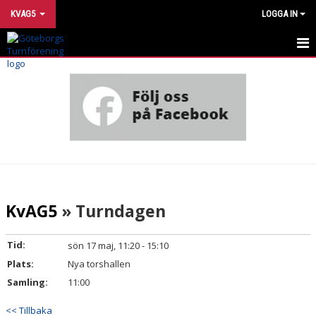
KVAG5
LOGGA IN
HEM
NYHETER
KALENDER
MATCHER
TRUPPEN
KvAG5
» Turndagen
BILDGALLERI
Tid:
sön 17 maj, 11:20 - 15:10
DOKUMENT
Plats:
Nya torshallen
Samling:
11:00
KONTAKT
<< Tillbaka