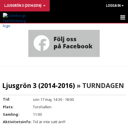
LJUSGRÖN 3 (2014-2016)
LOGGA IN
LJUSGRÖN 3
KALENDER
KLÄDER
KONTAKTA OSS
Ljusgrön 3 (2014-2016)
» TURNDAGEN
Tid:
sön 17 maj, 14:30 - 18:00
Plats:
Torshallen
Samling:
11:00
Aktivitetsinfo:
Tid är inte satt än!!!