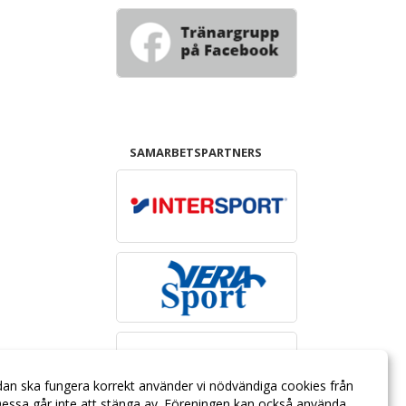
SAMARBETSPARTNERS
dan ska fungera korrekt använder vi nödvändiga cookies från
essa går inte att stänga av. Föreningen kan också använda