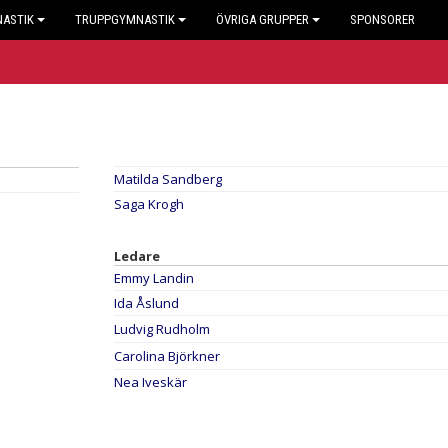
NASTIK
TRUPPGYMNASTIK
ÖVRIGA GRUPPER
SPONSORER
Matilda Sandberg
Saga Krogh
Ledare
Emmy Landin
Ida Åslund
Ludvig Rudholm
Carolina Björkner
Nea Iveskär