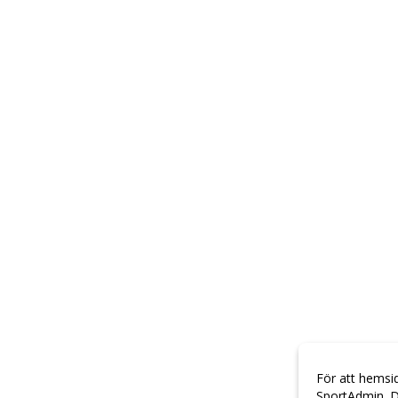
För att hemsi
SportAdmin. D